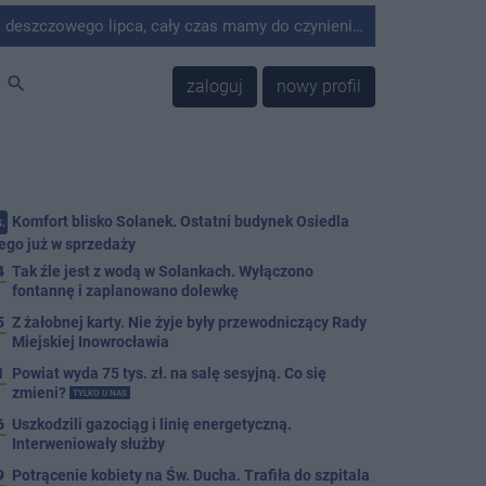
do czynienia z suszą. W Solankach z tego powodu wyłączono fontannę, będzie też dolewanie wody do stawu w nowej części parku.
search
zaloguj
nowy profil
Komfort blisko Solanek. Ostatni budynek Osiedla
.
ego już w sprzedaży
4
Tak źle jest z wodą w Solankach. Wyłączono
fontannę i zaplanowano dolewkę
5
Z żałobnej karty. Nie żyje były przewodniczący Rady
Miejskiej Inowrocławia
1
Powiat wyda 75 tys. zł. na salę sesyjną. Co się
zmieni?
TYLKO U NAS
6
Uszkodzili gazociąg i linię energetyczną.
Interweniowały służby
9
Potrącenie kobiety na Św. Ducha. Trafiła do szpitala