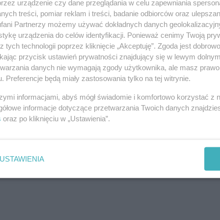
przez urządzenie czy dane przeglądania w celu zapewniania sperson
ych treści, pomiar reklam i treści, badanie odbiorców oraz ulepszan
fani Partnerzy możemy używać dokładnych danych geolokalizacyjn
tykę urządzenia do celów identyfikacji. Ponieważ cenimy Twoją pry
z tych technologii poprzez kliknięcie „Akceptuję”. Zgoda jest dobro
ikając przycisk ustawień prywatności znajdujący się w lewym dolny
etwarzania danych nie wymagają zgody użytkownika, ale masz prawo 
. Preferencje będą miały zastosowania tylko na tej witrynie.
szymi informacjami, abyś mógł świadomie i komfortowo korzystać z
gółowe informacje dotyczące przetwarzania Twoich danych znajdzi
j nas w Google News
s
oraz po kliknięciu w „Ustawienia”.
USTAWIENIA