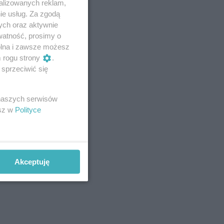
alizowanych reklam,
ie usług. Za zgodą
ych oraz aktywnie
watność, prosimy o
wolna i zawsze możesz
m rogu strony
.
sprzeciwić się
 naszych serwisów
esz w
Polityce
Akceptuję