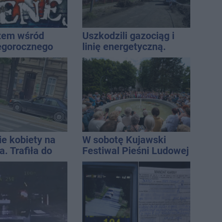
żem wśród
Uszkodzili gazociąg i
egorocznego
linię energetyczną.
iasta
Interweniowały służby
ie kobiety na
W sobotę Kujawski
. Trafiła do
Festiwal Pieśni Ludowej