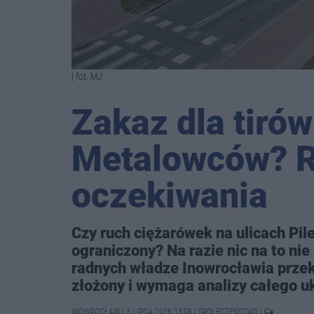
| fot. MJ
Zakaz dla tirów
Metalowców? R
oczekiwania
Czy ruch ciężarówek na ulicach Pi
ograniczony? Na razie nic na to ni
radnych władze Inowrocławia przeko
złożony i wymaga analizy całego 
INOWROCŁAW
|
3 LIPCA 2026 13:08
|
SPOŁECZEŃSTWO
|