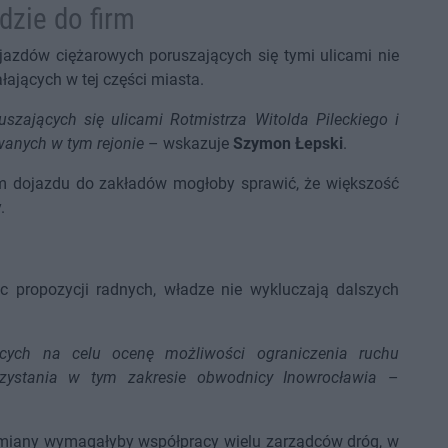
dzie do firm
azdów ciężarowych poruszających się tymi ulicami nie
łających w tej części miasta.
zających się ulicami Rotmistrza Witolda Pileckiego i
wanych w tym rejonie
– wskazuje
Szymon Łepski
.
m dojazdu do zakładów mogłoby sprawić, że większość
.
 propozycji radnych, władze nie wykluczają dalszych
ących na celu ocenę możliwości ograniczenia ruchu
zystania w tym zakresie obwodnicy Inowrocławia
–
zmiany wymagałyby współpracy wielu zarządców dróg, w