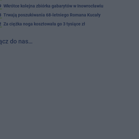
9
Wkrótce kolejna zbiórka gabarytów w Inowrocławiu
8
Trwają poszukiwania 68-letniego Romana Kucały
2
Za ciężka noga kosztowała go 3 tysiące zł
ącz do nas…