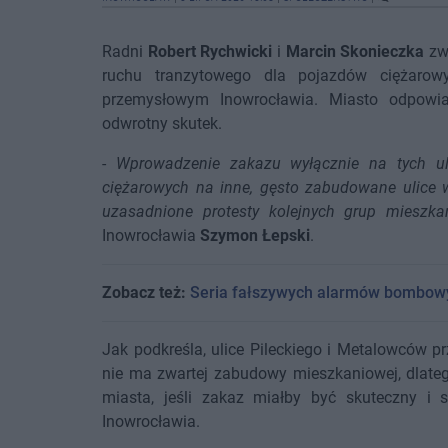
Radni
Robert Rychwicki
i
Marcin Skonieczka
zwr
ruchu tranzytowego dla pojazdów ciężarow
przemysłowym Inowrocławia. Miasto odpowia
odwrotny skutek.
-
Wprowadzenie zakazu wyłącznie na tych ul
ciężarowych na inne, gęsto zabudowane ulice
uzasadnione protesty kolejnych grup mieszk
Inowrocławia
Szymon Łepski
.
Zobacz też:
Seria fałszywych alarmów bombow
Jak podkreśla, ulice Pileckiego i Metalowców p
nie ma zwartej zabudowy mieszkaniowej, dlateg
miasta, jeśli zakaz miałby być skuteczny i 
Inowrocławia.