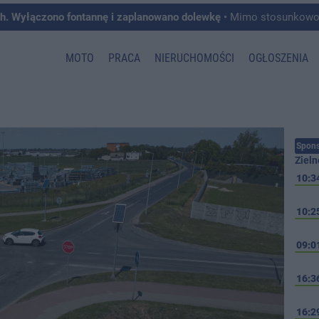
ch. Wyłączono fontannę i zaplanowano dolewkę
• Mimo stosunkowo deszczowego lipca, cały czas mamy 
MOTO
PRACA
NIERUCHOMOŚCI
OGŁOSZENIA
Spons
Zieln
10:3
10:2
09:0
16:3
16:2