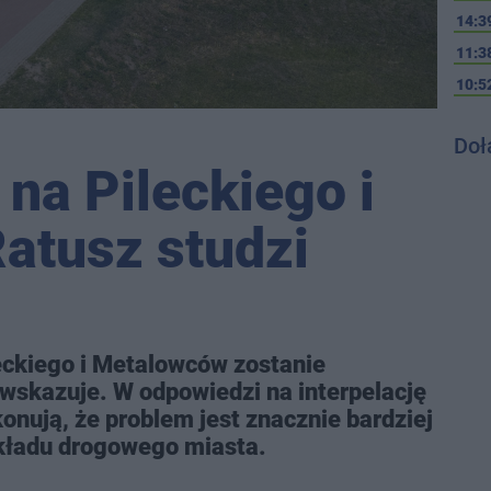
14:3
11:3
10:5
Doł
 na Pileckiego i
atusz studzi
leckiego i Metalowców zostanie
e wskazuje. W odpowiedzi na interpelację
nują, że problem jest znacznie bardziej
układu drogowego miasta.