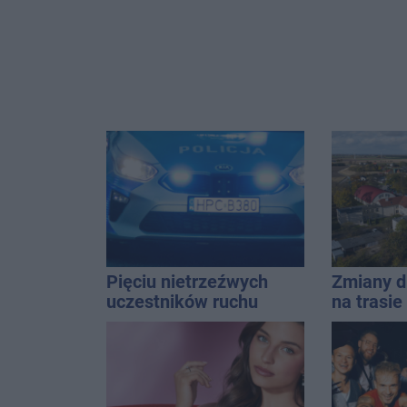
Pięciu nietrzeźwych
Zmiany d
uczestników ruchu
na trasi
wpadło w ręce policji.
Inowrocł
Rekordzista miał 2,6
promila