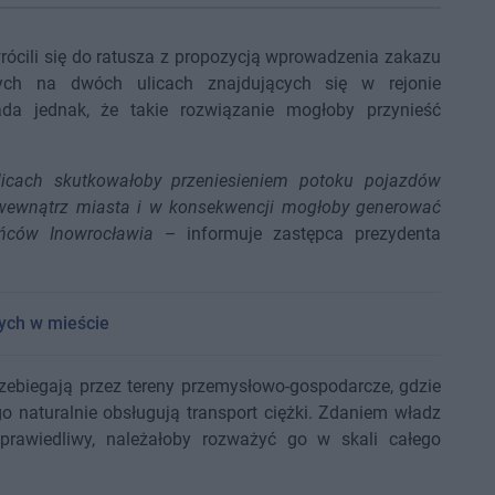
ócili się do ratusza z propozycją wprowadzenia zakazu
ych na dwóch ulicach znajdujących się w rejonie
da jednak, że takie rozwiązanie mogłoby przynieść
icach skutkowałoby przeniesieniem potoku pojazdów
 wewnątrz miasta i w konsekwencji mogłoby generować
ańców Inowrocławia
– informuje zastępca prezydenta
ych w mieście
rzebiegają przez tereny przemysłowo-gospodarcze, gdzie
o naturalnie obsługują transport ciężki. Zdaniem władz
sprawiedliwy, należałoby rozważyć go w skali całego