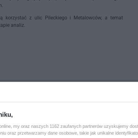
h.
ą korzystać z ulic Pileckiego i Metalowców, a temat
apie analiz.
niku,
o.online, my oraz naszych 1162 zaufanych partnerów uzyskujemy dos
niu oraz przetwarzamy dane osobowe, takie jak unikalne identyfikat