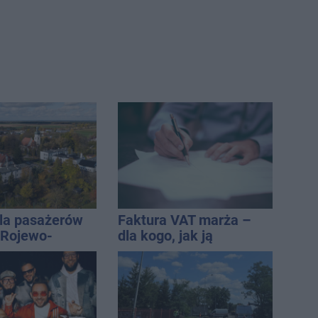
la pasażerów
Faktura VAT marża –
e Rojewo-
dla kogo, jak ją
aw
wystawić i jak rozliczyć