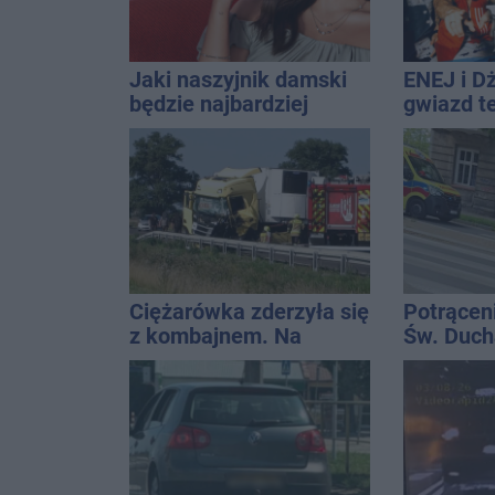
Jaki naszyjnik damski
ENEJ i D
będzie najbardziej
gwiazd t
uniwersalny? Modele,
święta m
które pasują do wielu
stylizacji
Ciężarówka zderzyła się
Potrącen
z kombajnem. Na
Św. Ducha
miejscu lądował
szpitala
śmigłowiec LPR