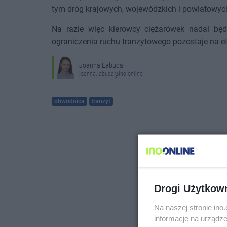
tym dróg krajowych, wojewódzkich i powiatowyc
Na razie więc kierowcy ciężarówek nadal będ
ograniczenia ruchu tranzytowego pozostaje na et
Joanna Labuda
joanna.labuda@ino.online
obwodnica
tranzyt
Drogi Użytkow
Na naszej stronie in
informacje na urządze