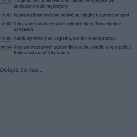
12:14
Tragedia pod Janikowem. Na słupie energetycznym
znaleziono ciało mężczyzny
11:43
Wyprzedził radiowóz na podwójnej ciągłej tuż przed pasami
10:08
Silny wiatr łamał drzewa i uszkodził dach. To nie koniec
ostrzeżeń
10:03
Autobusy wróciły na Cegielną. Koniec remontu zatok
09:54
Pięciu nietrzeźwych uczestników ruchu wpadło w ręce policji.
Rekordzista miał 2,6 promila
Dołącz do nas…