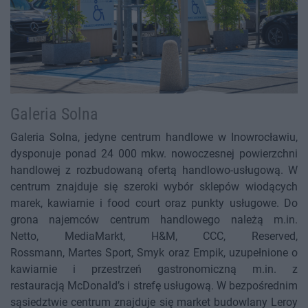
Galeria Solna
Galeria Solna, jedyne centrum handlowe w Inowrocławiu,
dysponuje ponad 24 000 mkw. nowoczesnej powierzchni
handlowej z rozbudowaną ofertą handlowo-usługową. W
centrum znajduje się szeroki wybór sklepów wiodących
marek, kawiarnie i food court oraz punkty usługowe. Do
grona najemców centrum handlowego należą m.in.
Netto, MediaMarkt, H&M, CCC, Reserved,
Rossmann, Martes Sport, Smyk oraz Empik, uzupełnione o
kawiarnie i przestrzeń gastronomiczną m.in. z
restauracją McDonald’s i strefę usługową. W bezpośrednim
sąsiedztwie centrum znajduje się market budowlany Leroy