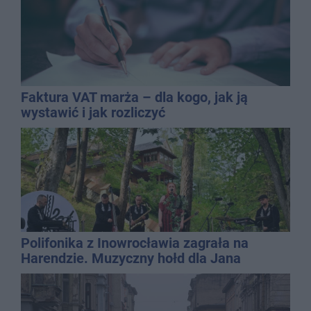
Faktura VAT marża – dla kogo, jak ją
wystawić i jak rozliczyć
Polifonika z Inowrocławia zagrała na
Harendzie. Muzyczny hołd dla Jana
Kasprowicza