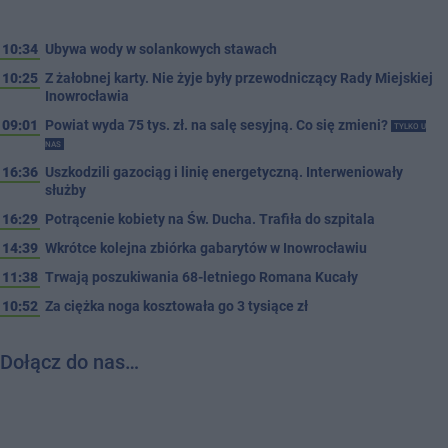
10:34
Ubywa wody w solankowych stawach
10:25
Z żałobnej karty. Nie żyje były przewodniczący Rady Miejskiej
Inowrocławia
09:01
Powiat wyda 75 tys. zł. na salę sesyjną. Co się zmieni?
TYLKO U
NAS
16:36
Uszkodzili gazociąg i linię energetyczną. Interweniowały
służby
16:29
Potrącenie kobiety na Św. Ducha. Trafiła do szpitala
14:39
Wkrótce kolejna zbiórka gabarytów w Inowrocławiu
11:38
Trwają poszukiwania 68-letniego Romana Kucały
10:52
Za ciężka noga kosztowała go 3 tysiące zł
Dołącz do nas…