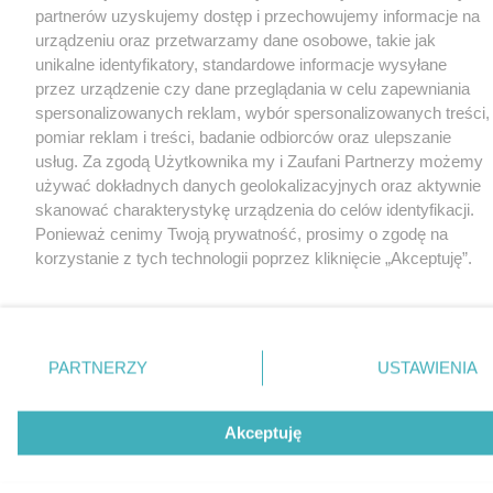
partnerów uzyskujemy dostęp i przechowujemy informacje na
urządzeniu oraz przetwarzamy dane osobowe, takie jak
unikalne identyfikatory, standardowe informacje wysyłane
przez urządzenie czy dane przeglądania w celu zapewniania
spersonalizowanych reklam, wybór spersonalizowanych treści,
pomiar reklam i treści, badanie odbiorców oraz ulepszanie
usług. Za zgodą Użytkownika my i Zaufani Partnerzy możemy
używać dokładnych danych geolokalizacyjnych oraz aktywnie
skanować charakterystykę urządzenia do celów identyfikacji.
Ponieważ cenimy Twoją prywatność, prosimy o zgodę na
korzystanie z tych technologii poprzez kliknięcie „Akceptuję”.
Zgoda jest dobrowolna i zawsze możesz ją zmienić/wycofać
klikając przycisk ustawień prywatności znajdujący się w lewym
dolnym rogu strony
. Niektóre rodzaje przetwarzania danych
nie wymagają zgody użytkownika, ale masz prawo sprzeciwić
PARTNERZY
USTAWIENIA
się takiemu przetwarzaniu. Preferencje będą miały
zastosowania tylko na tej witrynie.
Akceptuję
Zapoznaj się z poniższymi informacjami, abyś mógł świadomie
i komfortowo korzystać z naszych serwisów internetowych.
Szczegółowe informacje dotyczące przetwarzania Twoich