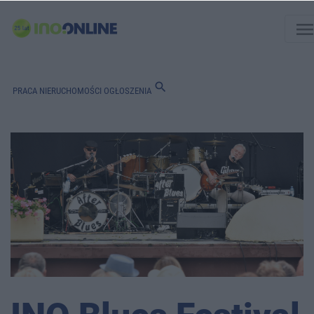
men
search
PRACA
NIERUCHOMOŚCI
OGŁOSZENIA