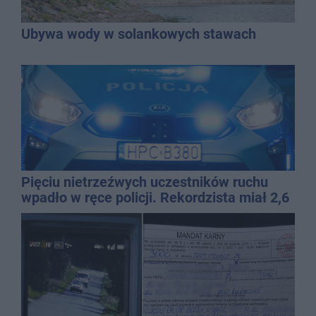
Ubywa wody w solankowych stawach
Pięciu nietrzeźwych uczestników ruchu
wpadło w ręce policji. Rekordzista miał 2,6
promila