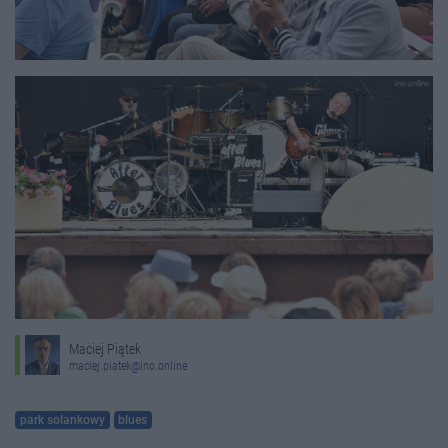
Maciej Piątek
maciej.piatek@ino.online
park solankowy
blues