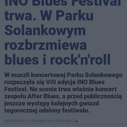
INO Blues Festival
trwa. W Parku
Solankowym
rozbrzmiewa
blues i rock'n'roll
W muszli koncertowej Parku Solankowego
rozpoczęła się VIII edycja INO Blues
Festival. Na scenie trwa właśnie koncert
zespołu After Blues, a przed publicznością
jeszcze występy kolejnych gwiazd
tegorocznej odsłony festiwalu.
INOWROCŁAW
|
5 LIPCA 2026 18:16
|
ROZRYWKA
|