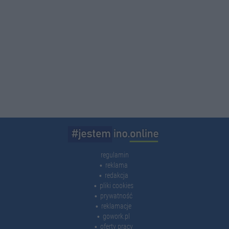
regulamin
reklama
redakcja
pliki cookies
prywatność
reklamacje
gowork.pl
oferty pracy