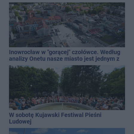
Inowrocław w "gorącej" czołówce. Według
analizy Onetu nasze miasto jest jednym z
najbardziej narażonych na upały
W sobotę Kujawski Festiwal Pieśni
Ludowej