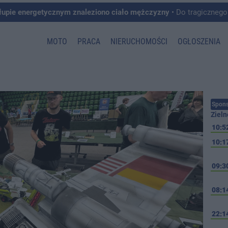
łupie energetycznym znaleziono ciało mężczyzny
• Do tragicznego zdarzenia doszło w 
MOTO
PRACA
NIERUCHOMOŚCI
OGŁOSZENIA
Spons
Zieln
10:5
10:1
09:3
08:1
22:1