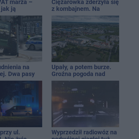
VAT marża –
Ciężarówka zderzyła się
 jak ją
z kombajnem. Na
i jak rozliczyć
miejscu lądował
śmigłowiec LPR
udnienia na
Upały, a potem burze.
j. Dwa pasy
Groźna pogoda nad
a przyczepa od
naszym regionem
przy ul.
Wyprzedził radiowóz na