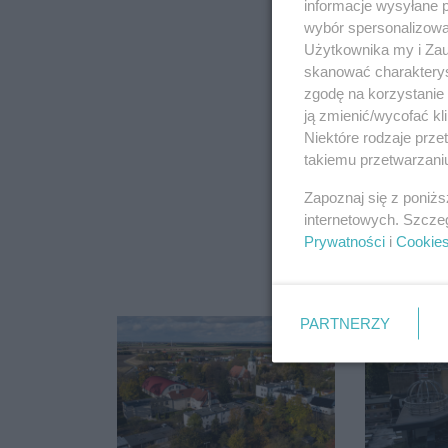
informacje wysyłane 
wybór spersonalizowan
Użytkownika my i Zau
skanować charakterys
zgodę na korzystanie 
ją zmienić/wycofać kl
Niektóre rodzaje prz
takiemu przetwarzaniu
Zapoznaj się z poniż
internetowych. Szcze
Prywatności
i
Cookie
PARTNERZY