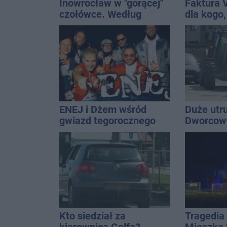
Inowrocław w "gorącej"
Faktura 
czołówce. Według
dla kogo,
analizy Onetu nasze
wystawić 
miasto jest jednym z
najbardziej narażonych
na upały
ENEJ i Dżem wśród
Duże utr
gwiazd tegorocznego
Dworcowe
święta miasta
blokował
ciągnika
Kto siedział za
Tragedia 