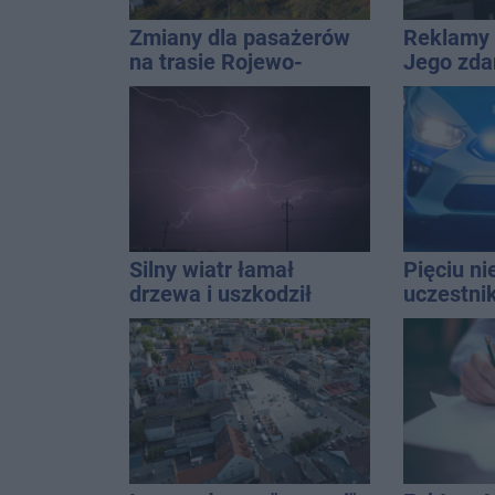
Zmiany dla pasażerów
Reklamy 
na trasie Rojewo-
Jego zda
Inowrocław
Wroński j
[akt.]
Silny wiatr łamał
Pięciu n
drzewa i uszkodził
uczestni
dach. To nie koniec
wpadło w 
ostrzeżeń
Rekordzis
promila