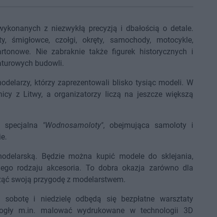
ykonanych z niezwykłą precyzją i dbałością o detale.
, śmigłowce, czołgi, okręty, samochody, motocykle,
rtonowe. Nie zabraknie także figurek historycznych i
aturowych budowli.
delarzy, którzy zaprezentowali blisko tysiąc modeli. W
nicy z Litwy, a organizatorzy liczą na jeszcze większą
a specjalna
"Wodnosamoloty"
, obejmująca samoloty i
e.
odelarską. Będzie można kupić modele do sklejania,
żnego rodzaju akcesoria. To dobra okazja zarówno dla
ocząć swoją przygodę z modelarstwem.
sobotę i niedzielę odbędą się bezpłatne warsztaty
mogły m.in. malować wydrukowane w technologii 3D