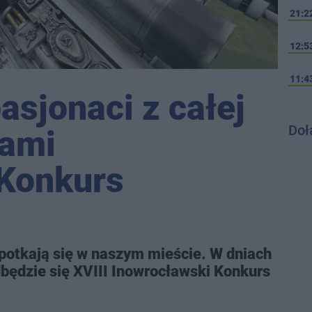
21:2
12:5
11:4
pasjonaci z całej
Doł
nami
 Konkurs
potkają się w naszym mieście. W dniach
dbędzie się XVIII Inowrocławski Konkurs