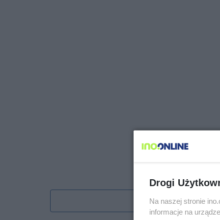
Drogi Użytkow
Obserwu
Na naszej stronie in
informacje na urządze