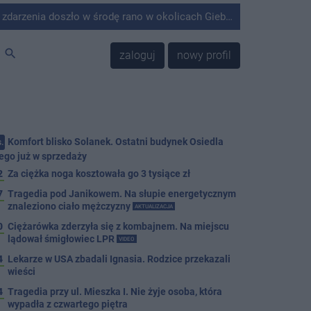
środę rano w okolicach Giebni koło Janikowa. Wówczas na słupie energetycznym odnaleziono ciało mężczyzny.
search
zaloguj
nowy profil
Komfort blisko Solanek. Ostatni budynek Osiedla
.
ego już w sprzedaży
2
Za ciężka noga kosztowała go 3 tysiące zł
7
Tragedia pod Janikowem. Na słupie energetycznym
znaleziono ciało mężczyzny
AKTUALIZACJA
0
Ciężarówka zderzyła się z kombajnem. Na miejscu
lądował śmigłowiec LPR
VIDEO
4
Lekarze w USA zbadali Ignasia. Rodzice przekazali
wieści
4
Tragedia przy ul. Mieszka I. Nie żyje osoba, która
wypadła z czwartego piętra