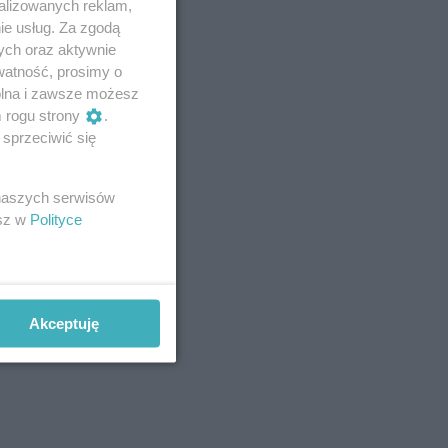
alizowanych reklam,
ie usług. Za zgodą
ych oraz aktywnie
watność, prosimy o
wolna i zawsze możesz
m rogu strony
.
sprzeciwić się
 naszych serwisów
esz w
Polityce
Akceptuję