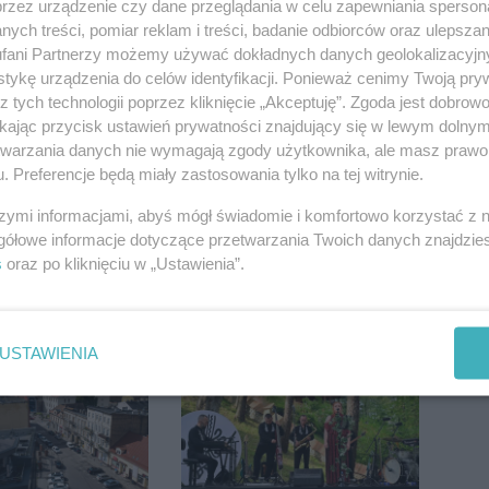
przez urządzenie czy dane przeglądania w celu zapewniania sperson
ych treści, pomiar reklam i treści, badanie odbiorców oraz ulepszan
fani Partnerzy możemy używać dokładnych danych geolokalizacyjn
tykę urządzenia do celów identyfikacji. Ponieważ cenimy Twoją pry
z tych technologii poprzez kliknięcie „Akceptuję”. Zgoda jest dobro
ikając przycisk ustawień prywatności znajdujący się w lewym dolny
etwarzania danych nie wymagają zgody użytkownika, ale masz prawo 
. Preferencje będą miały zastosowania tylko na tej witrynie.
szymi informacjami, abyś mógł świadomie i komfortowo korzystać z
gółowe informacje dotyczące przetwarzania Twoich danych znajdzi
s
oraz po kliknięciu w „Ustawienia”.
USTAWIENIA