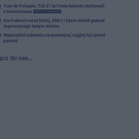
2
Tour de Pologne. Tak 21 lat temu kolarze startowali
z Inowrocławia
PROSTO Z ARCHIWUM
3
Dni Pakości coraz bliżej. ENEJ i Dżem wśród gwiazd
tegorocznego święta miasta
3
Wyprzedził radiowóz na podwójnej ciągłej tuż przed
pasami
ącz do nas…