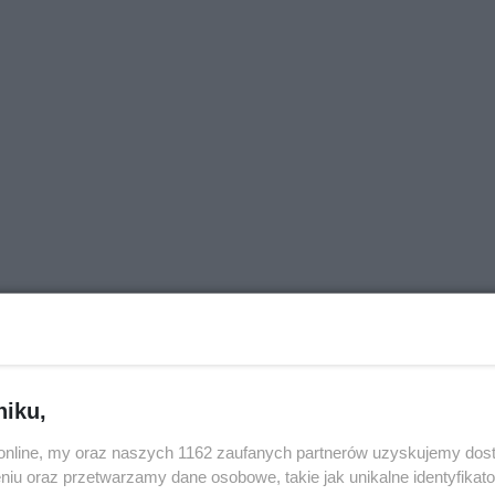
niku,
j nas w Google News
o.online, my oraz naszych 1162 zaufanych partnerów uzyskujemy dos
niu oraz przetwarzamy dane osobowe, takie jak unikalne identyfikat