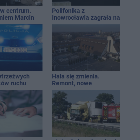
w centrum.
Polifonika z
niem Marcin
Inowrocławia zagrała na
est w błędzie
Harendzie. Muzyczny
hołd dla Jana
Kasprowicza
ietrzeźwych
Hala się zmienia.
ków ruchu
Remont, nowe
ręce policji.
nagłośnienie, a przed
ta miał 2,6
wejściem stanie
QEMETICA ARENA