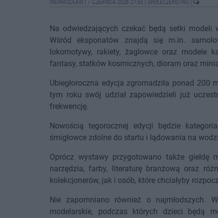
INOWROCŁAW
|
7 CZERWCA 2026 21:33
|
SPOŁECZEŃSTWO
|
Na odwiedzających czekać będą setki modeli w
Wśród eksponatów znajdą się m.in. samoloty
lokomotywy, rakiety, żaglowce oraz modele ka
fantasy, statków kosmicznych, dioram oraz mini
Ubiegłoroczna edycja zgromadziła ponad 200 mo
tym roku swój udział zapowiedzieli już uczest
frekwencję.
Nowością tegorocznej edycji będzie kategori
śmigłowce zdolne do startu i lądowania na wodzi
Oprócz wystawy przygotowano także giełdę m
narzędzia, farby, literaturę branżową oraz ró
kolekcjonerów, jak i osób, które chciałyby rozp
Nie zapomniano również o najmłodszych. W 
modelarskie, podczas których dzieci będą 