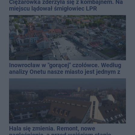
Ciężarówka zderzyła się z kombajnem. Na
miejscu lądował śmigłowiec LPR
Inowrocław w "gorącej" czołówce. Według
analizy Onetu nasze miasto jest jednym z
najbardziej narażonych na upały
Hala się zmienia. Remont, nowe