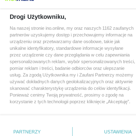
Drogi Użytkowniku,
Na naszej stronie ino.online, my oraz naszych 1162 zaufanych
partnerów uzyskujemy dostęp i przechowujemy informacje na
urządzeniu oraz przetwarzamy dane osobowe, takie jak
unikalne identyfikatory, standardowe informacje wysyłane
przez urządzenie czy dane przeglądania w celu zapewniania
spersonalizowanych reklam, wybór spersonalizowanych treści,
pomiar reklam i treści, badanie odbiorców oraz ulepszanie
usług. Za zgodą Użytkownika my i Zaufani Partnerzy możemy
używać dokładnych danych geolokalizacyjnych oraz aktywnie
skanować charakterystykę urządzenia do celów identyfikacji.
Ponieważ cenimy Twoją prywatność, prosimy o zgodę na
korzystanie z tych technologii poprzez kliknięcie „Akceptuję”.
Zgoda jest dobrowolna i zawsze możesz ją zmienić/wycofać
klikając przycisk ustawień prywatności znajdujący się w lewym
dolnym rogu strony
. Niektóre rodzaje przetwarzania danych
nie wymagają zgody użytkownika, ale masz prawo sprzeciwić
PARTNERZY
USTAWIENIA
się takiemu przetwarzaniu. Preferencje będą miały