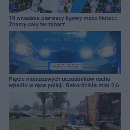
19 września pierwszy ligowy mecz Noteci.
Znamy cały terminarz
Pięciu nietrzeźwych uczestników ruchu
wpadło w ręce policji. Rekordzista miał 2,6
promila