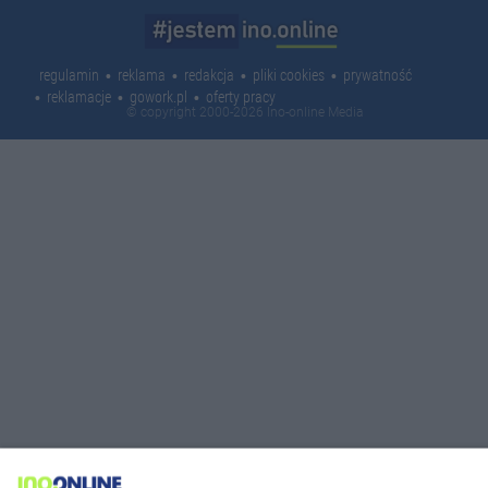
regulamin
reklama
redakcja
pliki cookies
prywatność
reklamacje
gowork.pl
oferty pracy
© copyright 2000-2026 Ino-online Media