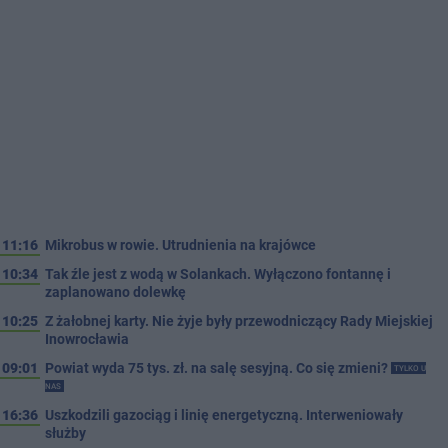
11:16
Mikrobus w rowie. Utrudnienia na krajówce
10:34
Tak źle jest z wodą w Solankach. Wyłączono fontannę i
zaplanowano dolewkę
10:25
Z żałobnej karty. Nie żyje były przewodniczący Rady Miejskiej
Inowrocławia
09:01
Powiat wyda 75 tys. zł. na salę sesyjną. Co się zmieni?
TYLKO U
NAS
16:36
Uszkodzili gazociąg i linię energetyczną. Interweniowały
służby