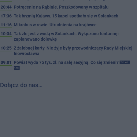
20:44
Potrącenie na Rąbinie. Poszkodowany w szpitalu
17:36
Tak brzmią Kujawy. 15 kapel spotkało się w Solankach
11:16
Mikrobus w rowie. Utrudnienia na krajówce
10:34
Tak źle jest z wodą w Solankach. Wyłączono fontannę i
zaplanowano dolewkę
10:25
Z żałobnej karty. Nie żyje były przewodniczący Rady Miejskiej
Inowrocławia
09:01
Powiat wyda 75 tys. zł. na salę sesyjną. Co się zmieni?
TYLKO U
NAS
Dołącz do nas…