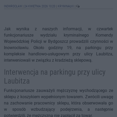
INOWROCŁAW
|
24 KWIETNIA 2026 10:20
|
KRYMINAŁKI
|
Jak wynika z naszych informacji, w czwartek
funkcjonariusze wydziału kryminalnego Komendy
Wojewódzkiej Policji w Bydgoszcz prowadzili czynności w
Inowrocławiu. Około godziny 19, na parkingu przy
kompleksie handlowo-usługowym przy ulicy Laubitza,
interweniowali w związku z kradzieżą sklepową.
Interwencja na parkingu przy ulicy
Laubitza
Funkcjonariusze zauważyli mężczyznę wychodzącego ze
sklepu z koszykiem wypełnionym towarem. Zwrócili uwagę
na zachowanie pracownicy sklepu, która obserwowała go
w sposób wzbudzający podejrzenia, a następnie
potwierdzili, że mężczyzna nie zapłacił za towar.