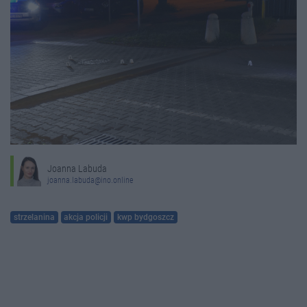
Joanna Labuda
joanna.labuda@ino.online
strzelanina
akcja policji
kwp bydgoszcz