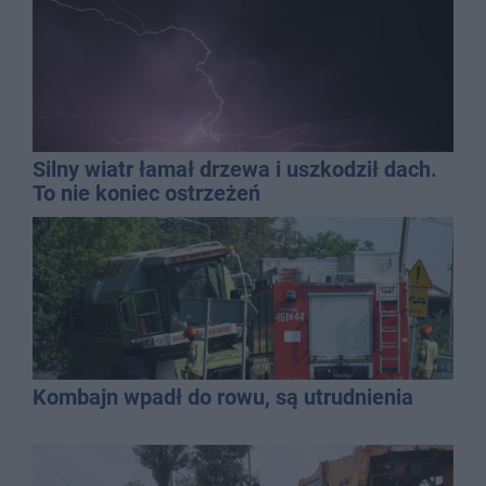
Silny wiatr łamał drzewa i uszkodził dach.
To nie koniec ostrzeżeń
Kombajn wpadł do rowu, są utrudnienia