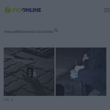
men
search
PRACA
NIERUCHOMOŚCI
OGŁOSZENIA
| fot. JL