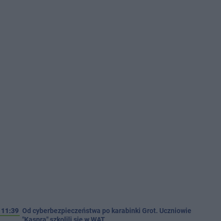
11:39
Od cyberbezpieczeństwa po karabinki Grot. Uczniowie
"Kaspra" szkolili się w WAT