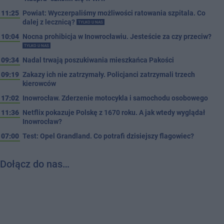
11:25
Powiat: Wyczerpaliśmy możliwości ratowania szpitala. Co
dalej z lecznicą?
TYLKO U NAS
10:04
Nocna prohibicja w Inowrocławiu. Jesteście za czy przeciw?
TYLKO U NAS
09:34
Nadal trwają poszukiwania mieszkańca Pakości
09:19
Zakazy ich nie zatrzymały. Policjanci zatrzymali trzech
kierowców
17:02
Inowrocław. Zderzenie motocykla i samochodu osobowego
11:36
Netflix pokazuje Polskę z 1670 roku. A jak wtedy wyglądał
Inowrocław?
07:00
Test: Opel Grandland. Co potrafi dzisiejszy flagowiec?
Dołącz do nas…