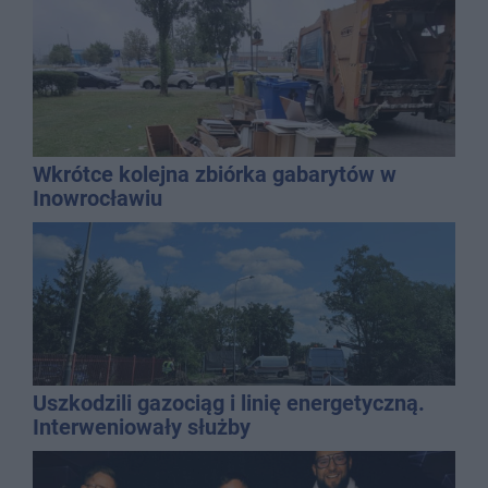
Wkrótce kolejna zbiórka gabarytów w
Inowrocławiu
Uszkodzili gazociąg i linię energetyczną.
Interweniowały służby