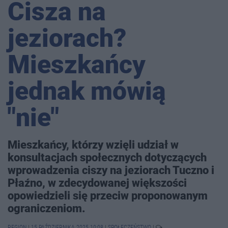
Cisza na
jeziorach?
Mieszkańcy
jednak mówią
"nie"
Mieszkańcy, którzy wzięli udział w
konsultacjach społecznych dotyczących
wprowadzenia ciszy na jeziorach Tuczno i
Płaźno, w zdecydowanej większości
opowiedzieli się przeciw proponowanym
ograniczeniom.
REGION
|
15 PAŹDZIERNIKA 2025 10:08
|
SPOŁECZEŃSTWO
|