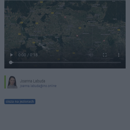
Joanna Labuda
joanna.labuda@ino.online
cisza na jeziorach