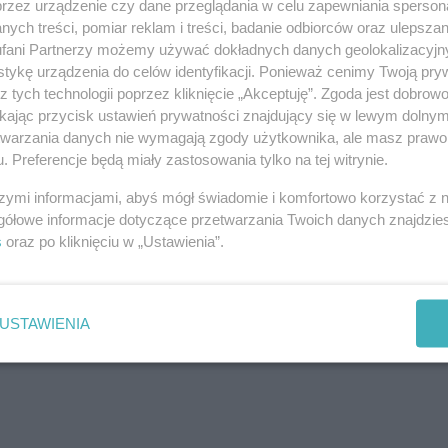
przez urządzenie czy dane przeglądania w celu zapewniania sperson
i przyspiesza proces uzyskania finansowania na zakup
ych treści, pomiar reklam i treści, badanie odbiorców oraz ulepszan
fani Partnerzy możemy używać dokładnych danych geolokalizacyjn
tykę urządzenia do celów identyfikacji. Ponieważ cenimy Twoją pry
z tych technologii poprzez kliknięcie „Akceptuję”. Zgoda jest dobro
ikając przycisk ustawień prywatności znajdujący się w lewym dolny
etwarzania danych nie wymagają zgody użytkownika, ale masz prawo 
. Preferencje będą miały zastosowania tylko na tej witrynie.
szymi informacjami, abyś mógł świadomie i komfortowo korzystać z
gółowe informacje dotyczące przetwarzania Twoich danych znajdzi
s
oraz po kliknięciu w „Ustawienia”.
USTAWIENIA