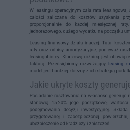
W leasingu operacyjnym cała rata leasingowa, s
całości zaliczana do kosztów uzyskania pr
proporcjonalnie do każdej miesięcznej rat
jednorazowego, dużego wydatku na początku umo
Leasing finansowy działa inaczej. Tutaj koszt
raty oraz odpisy amortyzacyjne, ponieważ rusz
leasingobiorcy. Kluczową różnicą jest obowiąz
fakturą. Przedsiębiorcy rozważający
leasing r
model jest bardziej zbieżny z ich strategią poda
Jakie ukryte koszty generu
Posiadanie rusztowania na własność generuje r
stanowią 15-20% jego początkowej wartośc
podejmowania decyzji inwestycyjnej. Skła
przygotowanej i zabezpieczonej powierzchn
ubezpieczenie od kradzieży i zniszczeń.