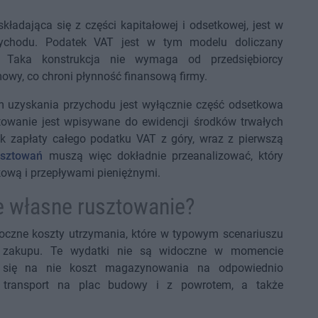
kładająca się z części kapitałowej i odsetkowej, jest w
zychodu. Podatek VAT jest w tym modelu doliczany
y. Taka konstrukcja nie wymaga od przedsiębiorcy
wy, co chroni płynność finansową firmy.
em uzyskania przychodu jest wyłącznie część odsetkowa
towanie jest wpisywane do ewidencji środków trwałych
ek zapłaty całego podatku VAT z góry, wraz z pierwszą
usztowań
muszą więc dokładnie przeanalizować, który
tkową i przepływami pieniężnymi.
je własne rusztowanie?
oczne koszty utrzymania, które w typowym scenariuszu
i zakupu. Te wydatki nie są widoczne w momencie
da się na nie koszt magazynowania na odpowiednio
i, transport na plac budowy i z powrotem, a także