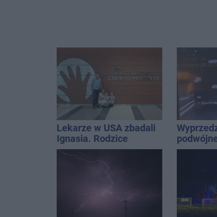
Lekarze w USA zbadali
Wyprzedz
Ignasia. Rodzice
podwójnej
przekazali wieści
przed pa