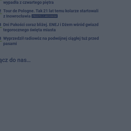
wypadła z czwartego piętra
2
Tour de Pologne. Tak 21 lat temu kolarze startowali
z Inowrocławia
PROSTO Z ARCHIWUM
3
Dni Pakości coraz bliżej. ENEJ i Dżem wśród gwiazd
tegorocznego święta miasta
3
Wyprzedził radiowóz na podwójnej ciągłej tuż przed
pasami
ącz do nas…