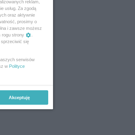
alizowanych reklam,
ie usług. Za zgodą
ych oraz aktywnie
watność, prosimy o
wolna i zawsze możesz
m rogu strony
.
sprzeciwić się
 naszych serwisów
esz w
Polityce
Akceptuję