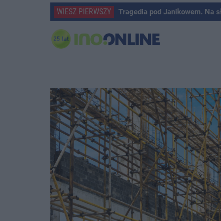
WIESZ PIERWSZY
Tragedia pod Janikowem. Na s