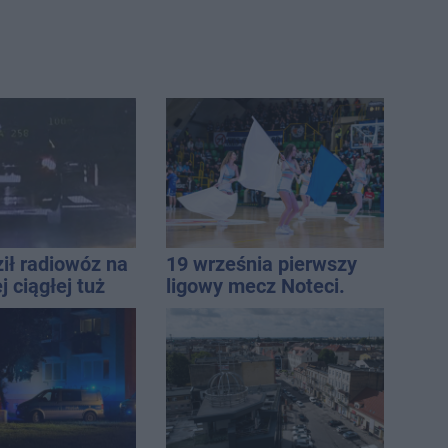
ił radiowóz na
19 września pierwszy
 ciągłej tuż
ligowy mecz Noteci.
sami
Znamy cały terminarz