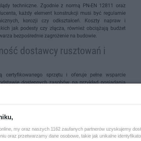
glądy techniczne. Zgodnie z normą PN-EN 12811 oraz
enta, każdy element konstrukcji musi być regularnie
cznych, korozji czy odkształceń. Koszty napraw i
ich jak podesty czy złącza, również obciążają budżet
warza bezpośrednie zagrożenie na budowie.
ność dostawcy rusztowań i
 certyfikowanego sprzętu i oferuje pełne wsparcie
podstawie dostępnych zasobów, na przykład posiadania
AC, co gwarantuje dostępność nawet przy dużych,
również możliwość wykonania dedykowanego projektu
erską.
niku,
y firma jest autoryzowanym partnerem renomowanych
rocedury są transparentne, a warunki umowy stabilne.
o.online, my oraz naszych 1162 zaufanych partnerów uzyskujemy dos
a
, figurują w bazie zaufanych dostawców Europejskiego
niu oraz przetwarzamy dane osobowe, takie jak unikalne identyfikat
 klienta zewnętrzną weryfikację ich wiarygodności