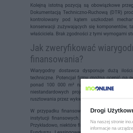
Kolejną istotną pozycją są obowiązkowe prze
Dokumentacją Techniczno-Ruchową (DTR) produc
kontrolowany pod kątem uszkodzeń mechani
konserwacji zużywających się komponentów, tak
właściciela. Brak zgodności z tymi wymogami st
Jak zweryfikować wiarygod
finansowania?
Wiarygodny dostawca dysponuje dużą ilością
techniczne. Potencjał firmy można ocenić na 
ponad 100 000 m² rusztowań systemu PLETT
niestandardowych projektach. Istotna jest 
rusztowania przez wykwalifikowaną kadrę inżyni
Drogi Użytkow
W przypadku finansowania kluczowe jest, cz
instytucji finansowych. Daje to pewność, że p
Na naszej stronie in
Przykładowo, niektóre firmy, jak
JJG Rusztowani
informacje na urządze
Funduszu Leasingowego S.A., co stanowi dla