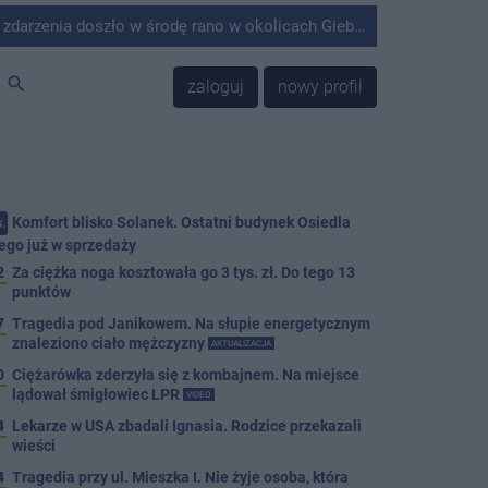
środę rano w okolicach Giebni koło Janikowa. Wówczas na słupie energetycznym odnaleziono ciało mężczyzny.
search
zaloguj
nowy profil
Komfort blisko Solanek. Ostatni budynek Osiedla
.
ego już w sprzedaży
2
Za ciężka noga kosztowała go 3 tys. zł. Do tego 13
punktów
7
Tragedia pod Janikowem. Na słupie energetycznym
znaleziono ciało mężczyzny
AKTUALIZACJA
0
Ciężarówka zderzyła się z kombajnem. Na miejsce
lądował śmigłowiec LPR
VIDEO
4
Lekarze w USA zbadali Ignasia. Rodzice przekazali
wieści
4
Tragedia przy ul. Mieszka I. Nie żyje osoba, która