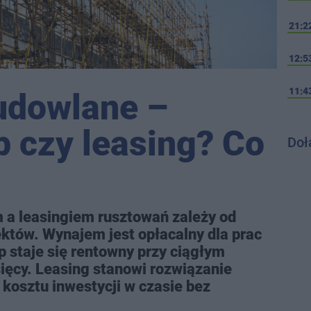
21:2
12:5
11:4
udowlane –
 czy leasing? Co
Doł
a leasingiem rusztowań zależy od
jektów. Wynajem jest opłacalny dla prac
p staje się rentowny przy ciągłym
ęcy. Leasing stanowi rozwiązanie
 kosztu inwestycji w czasie bez