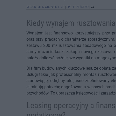
REGION
|
31 MAJA 2026 11:38
|
SPOŁECZEŃSTWO
|
Kiedy wynajem rusztowania 
Wynajem jest finansowo korzystniejszy przy pr
oraz przy pracach o charakterze sporadycznym.
zestawu 200 m² rusztowania fasadowego na ok
samym czasie koszt zakupu nowego zestawu o 
należy doliczyć późniejsze wydatki na magazyno
Dla firm budowlanych kluczowe jest, że opłata 
Usługi takie jak profesjonalny montaż rusztowa
stanowią jej odrębny, ale jasno zdefiniowany el
eliminują potrzebę angażowania własnych środkó
przychodów. To upraszcza księgowość i zarządz
Leasing operacyjny a finan
podatkowe?