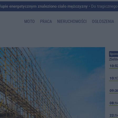
łupie energetycznym znaleziono ciało mężczyzny
• Do tragicznego zdarzenia doszło w 
MOTO
PRACA
NIERUCHOMOŚCI
OGŁOSZENIA
Spons
Zieln
10:5
10:1
09:3
08:1
22:1