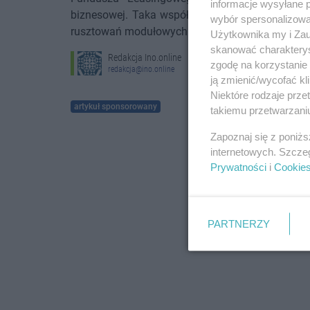
informacje wysyłane 
biznesowej. Taka współpraca często upraszcza 
wybór spersonalizowan
rusztowań modułowych czy fasadowych.
Użytkownika my i Zau
skanować charakterys
Redakcja Ino.online
zgodę na korzystanie 
redakcja@ino.online
ją zmienić/wycofać kl
Niektóre rodzaje prz
artykuł sponsorowany
takiemu przetwarzaniu
Zapoznaj się z poniż
internetowych. Szcze
Prywatności
i
Cookie
PARTNERZY