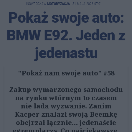
INOWROCŁAW
MOTORYZACJA
|
31 MAJA 2026 07:01
Pokaż swoje auto:
BMW E92. Jeden z
jedenastu
"Pokaż nam swoje auto" #58
Zakup wymarzonego samochodu
na rynku wtórnym to czasem
nie lada wyzwanie. Zanim
Kacper znalazł swoją Beemkę
obejrzał łącznie… jedenaście
egzemplarzy. Co najciekawsze,