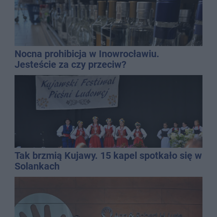
Nocna prohibicja w Inowrocławiu.
Jesteście za czy przeciw?
Tak brzmią Kujawy. 15 kapel spotkało się w
Solankach