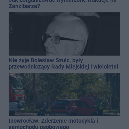
Zanzibarze?
Nie żyje Bolesław Szulc, były
przewodniczący Rady Miejskiej i wieloletni
dyrektor SP 14
Inowrocław. Zderzenie motocykla i
samochodu osobowego