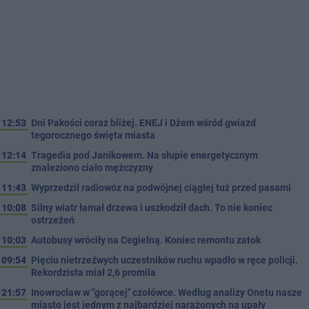
12:53
Dni Pakości coraz bliżej. ENEJ i Dżem wśród gwiazd
tegorocznego święta miasta
12:14
Tragedia pod Janikowem. Na słupie energetycznym
znaleziono ciało mężczyzny
11:43
Wyprzedził radiowóz na podwójnej ciągłej tuż przed pasami
10:08
Silny wiatr łamał drzewa i uszkodził dach. To nie koniec
ostrzeżeń
10:03
Autobusy wróciły na Cegielną. Koniec remontu zatok
09:54
Pięciu nietrzeźwych uczestników ruchu wpadło w ręce policji.
Rekordzista miał 2,6 promila
21:57
Inowrocław w "gorącej" czołówce. Według analizy Onetu nasze
miasto jest jednym z najbardziej narażonych na upały