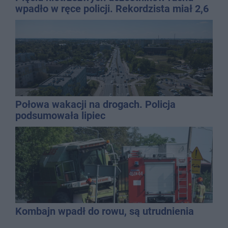
wpadło w ręce policji. Rekordzista miał 2,6
promila
Połowa wakacji na drogach. Policja
podsumowała lipiec
Kombajn wpadł do rowu, są utrudnienia