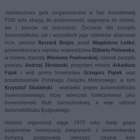
Jubileuszowa gala zorganizowana w Sali Koncertowej
PSM była okazją do podsumowań, sięgnięcia do historii,
ale i planów na przyszłość. Życzenia dla zarządu
Automobilkubu, jak i wszystkich jego członków skierowali
m.in. senator
Ryszard Brejza
, poseł
Magdalena Łośko
,
przewodnicząca sejmiku województwa
Elżbieta Piniewska
,
w imieniu starosty
Wiesławy Pawłowskiej
członek zarządu
powiatu
Andrzej Skrobacki
, prezydent miasta
Arkadiusz
Fajok
i wójt gminy Inowrocław
Grzegorz Piątek
oraz
przedstawiciele Polskiego Związku Motorowego, w tym
Krzysztof Studziński
- wieloletni prezes Automobilklubu
Inowrocławskiego, który wówczas funkcjonował jako
Inowrocławski Klub Samochodowy, a więc oddział
Automobilklubu Bydgoskiego.
Historia organizacji sięga 1975 roku, kiedy grupa
pasjonatów motoryzacji związanych z inowrocławską
Inofamą postanowiła utworzyć lokalne koło