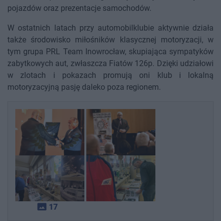
pojazdów oraz prezentacje samochodów.
W ostatnich latach przy automobilklubie aktywnie działa
także środowisko miłośników klasycznej motoryzacji, w
tym grupa PRL Team Inowrocław, skupiająca sympatyków
zabytkowych aut, zwłaszcza Fiatów 126p. Dzięki udziałowi
w zlotach i pokazach promują oni klub i lokalną
motoryzacyjną pasję daleko poza regionem.
photo_size_select_actual
17