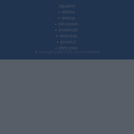
regulamin
reklama
redakcja
pliki cookies
prywatność
reklamacje
gowork.pl
oferty pracy
© copyright 2000-2026 Ino-online Media