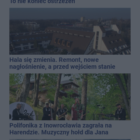
To nie koniec ostrzeżeń
Hala się zmienia. Remont, nowe
nagłośnienie, a przed wejściem stanie
QEMETICA ARENA
Polifonika z Inowrocławia zagrała na
Harendzie. Muzyczny hołd dla Jana
Kasprowicza