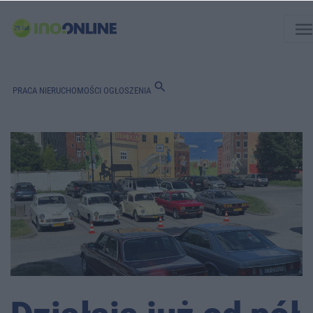
men
search
PRACA
NIERUCHOMOŚCI
OGŁOSZENIA