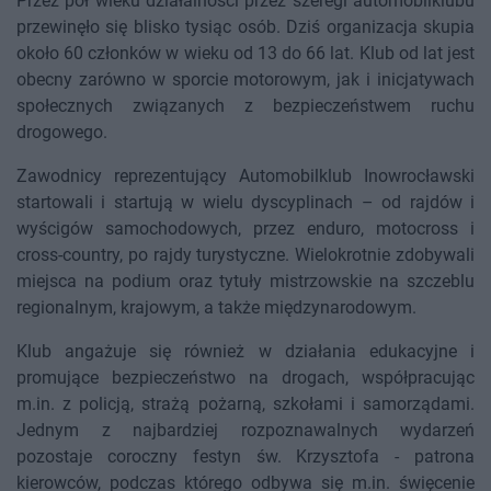
Przez pół wieku działalności przez szeregi automobilklubu
przewinęło się blisko tysiąc osób. Dziś organizacja skupia
około 60 członków w wieku od 13 do 66 lat. Klub od lat jest
obecny zarówno w sporcie motorowym, jak i inicjatywach
społecznych związanych z bezpieczeństwem ruchu
drogowego.
Zawodnicy reprezentujący Automobilklub Inowrocławski
startowali i startują w wielu dyscyplinach – od rajdów i
wyścigów samochodowych, przez enduro, motocross i
cross-country, po rajdy turystyczne. Wielokrotnie zdobywali
miejsca na podium oraz tytuły mistrzowskie na szczeblu
regionalnym, krajowym, a także międzynarodowym.
Klub angażuje się również w działania edukacyjne i
promujące bezpieczeństwo na drogach, współpracując
m.in. z policją, strażą pożarną, szkołami i samorządami.
Jednym z najbardziej rozpoznawalnych wydarzeń
pozostaje coroczny festyn św. Krzysztofa - patrona
kierowców, podczas którego odbywa się m.in. święcenie