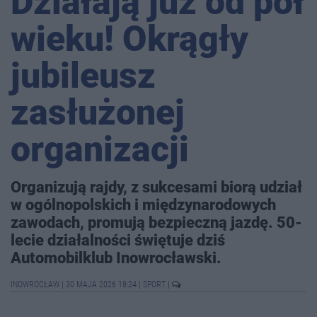
Działają już od pół
wieku! Okrągły
jubileusz
zasłużonej
organizacji
Organizują rajdy, z sukcesami biorą udział
w ogólnopolskich i międzynarodowych
zawodach, promują bezpieczną jazdę. 50-
lecie działalności świętuje dziś
Automobilklub Inowrocławski.
INOWROCŁAW
|
30 MAJA 2026 18:24
|
SPORT
|