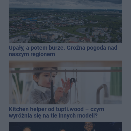
Upały, a potem burze. Groźna pogoda nad
naszym regionem
Kitchen helper od tupti.wood – czym
wyróżnia się na tle innych modeli?