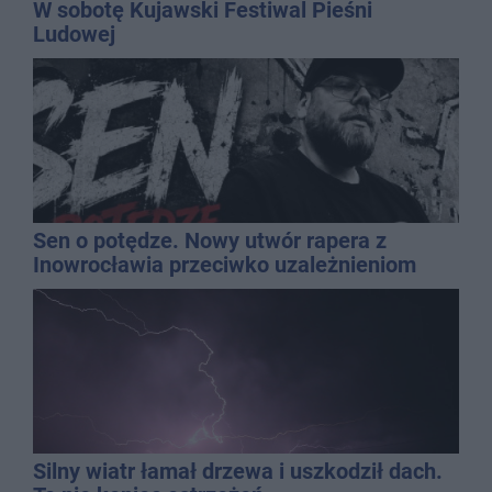
W sobotę Kujawski Festiwal Pieśni
Ludowej
Sen o potędze. Nowy utwór rapera z
Inowrocławia przeciwko uzależnieniom
Silny wiatr łamał drzewa i uszkodził dach.