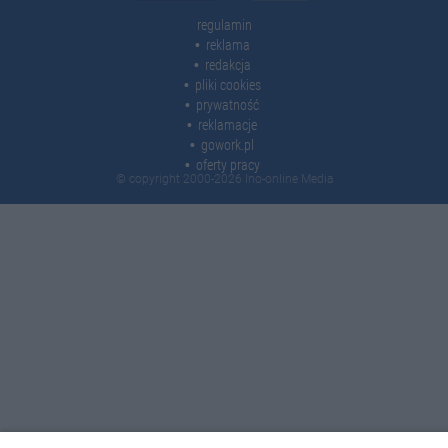
regulamin
reklama
redakcja
pliki cookies
prywatność
reklamacje
gowork.pl
oferty pracy
© copyright 2000-2026 Ino-online Media