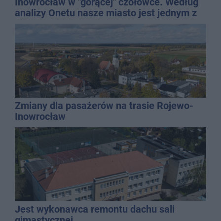
Inowrocław w "gorącej" czołówce. Według
analizy Onetu nasze miasto jest jednym z
najbardziej narażonych na upały
Zmiany dla pasażerów na trasie Rojewo-
Inowrocław
Jest wykonawca remontu dachu sali
gimastycznej