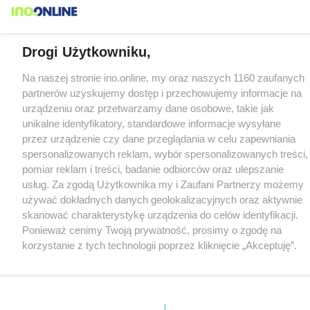
Drogi Użytkowniku,
Na naszej stronie ino.online, my oraz naszych 1160 zaufanych
partnerów uzyskujemy dostęp i przechowujemy informacje na
urządzeniu oraz przetwarzamy dane osobowe, takie jak
unikalne identyfikatory, standardowe informacje wysyłane
przez urządzenie czy dane przeglądania w celu zapewniania
spersonalizowanych reklam, wybór spersonalizowanych treści,
pomiar reklam i treści, badanie odbiorców oraz ulepszanie
usług. Za zgodą Użytkownika my i Zaufani Partnerzy możemy
używać dokładnych danych geolokalizacyjnych oraz aktywnie
skanować charakterystykę urządzenia do celów identyfikacji.
Ponieważ cenimy Twoją prywatność, prosimy o zgodę na
korzystanie z tych technologii poprzez kliknięcie „Akceptuję”.
Zgoda jest dobrowolna i zawsze możesz ją zmienić/wycofać
klikając przycisk ustawień prywatności znajdujący się w lewym
dolnym rogu strony
. Niektóre rodzaje przetwarzania danych
nie wymagają zgody użytkownika, ale masz prawo sprzeciwić