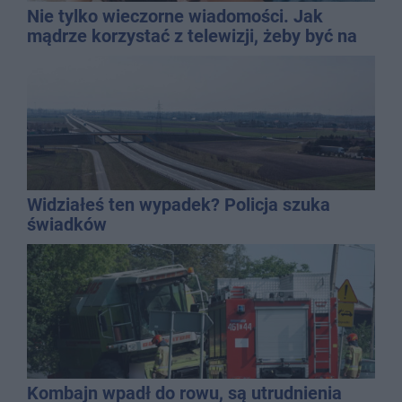
Nie tylko wieczorne wiadomości. Jak
mądrze korzystać z telewizji, żeby być na
bieżąco, ale nie żyć w informacyjnym
chaosie?
Widziałeś ten wypadek? Policja szuka
świadków
Kombajn wpadł do rowu, są utrudnienia