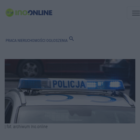
men
search
PRACA
NIERUCHOMOŚCI
OGŁOSZENIA
| fot. archiwum Ino.online