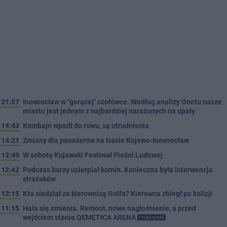
21:57
Inowrocław w "gorącej" czołówce. Według analizy Onetu nasze
miasto jest jednym z najbardziej narażonych na upały
14:43
Kombajn wpadł do rowu, są utrudnienia
14:21
Zmiany dla pasażerów na trasie Rojewo-Inowrocław
12:49
W sobotę Kujawski Festiwal Pieśni Ludowej
12:42
Podczas burzy ucierpiał komin. Konieczna była interwencja
strażaków
12:15
Kto siedział za kierownicą Golfa? Kierowca zbiegł po kolizji
11:15
Hala się zmienia. Remont, nowe nagłośnienie, a przed
wejściem stanie QEMETICA ARENA
TYLKO U NAS