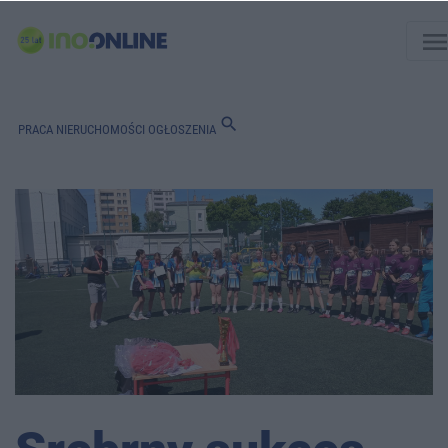
men
search
PRACA
NIERUCHOMOŚCI
OGŁOSZENIA