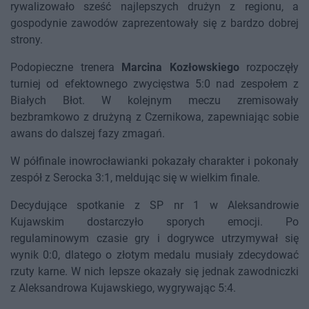
rywalizowało sześć najlepszych drużyn z regionu, a
gospodynie zawodów zaprezentowały się z bardzo dobrej
strony.
Podopieczne trenera
Marcina Kozłowskiego
rozpoczęły
turniej od efektownego zwycięstwa 5:0 nad zespołem z
Białych Błot. W kolejnym meczu zremisowały
bezbramkowo z drużyną z Czernikowa, zapewniając sobie
awans do dalszej fazy zmagań.
W półfinale inowrocławianki pokazały charakter i pokonały
zespół z Serocka 3:1, meldując się w wielkim finale.
Decydujące spotkanie z SP nr 1 w Aleksandrowie
Kujawskim dostarczyło sporych emocji. Po
regulaminowym czasie gry i dogrywce utrzymywał się
wynik 0:0, dlatego o złotym medalu musiały zdecydować
rzuty karne. W nich lepsze okazały się jednak zawodniczki
z Aleksandrowa Kujawskiego, wygrywając 5:4.