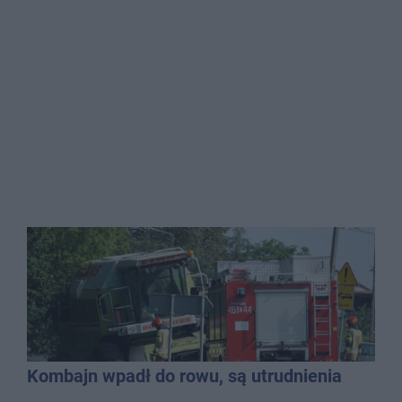
Kombajn wpadł do rowu, są utrudnienia