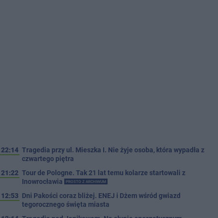
22:14
Tragedia przy ul. Mieszka I. Nie żyje osoba, która wypadła z
czwartego piętra
21:22
Tour de Pologne. Tak 21 lat temu kolarze startowali z
Inowrocławia
PROSTO Z ARCHIWUM
12:53
Dni Pakości coraz bliżej. ENEJ i Dżem wśród gwiazd
tegorocznego święta miasta