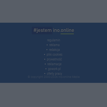
regulamin
reklama
redakcja
pliki cookies
prywatność
reklamacje
gowork.pl
oferty pracy
© copyright 2000-2026 Ino-online Media