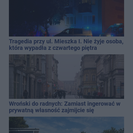
Tragedia przy ul. Mieszka I. Nie żyje osoba,
która wypadła z czwartego piętra
Wroński do radnych: Zamiast ingerować w
prywatną własność zajmijcie się
gospodarką