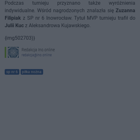
Podczas turnieju przyznano także wyróżnienia
indywidualne. Wśród nagrodzonych znalazła się
Zuzanna
Filipiak
z SP nr 6 Inowrocław. Tytuł MVP turnieju trafił do
Julii Kuc
z Aleksandrowa Kujawskiego.
{img502703)}
Redakcja Ino.online
redakcja@ino.online
sp nr 6
piłka nożna