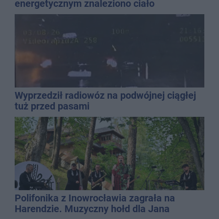
energetycznym znaleziono ciało
mężczyzny
Wyprzedził radiowóz na podwójnej ciągłej
tuż przed pasami
Polifonika z Inowrocławia zagrała na
Harendzie. Muzyczny hołd dla Jana