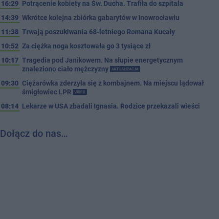
16:29
Potrącenie kobiety na Św. Ducha. Trafiła do szpitala
14:39
Wkrótce kolejna zbiórka gabarytów w Inowrocławiu
11:38
Trwają poszukiwania 68-letniego Romana Kucały
10:52
Za ciężka noga kosztowała go 3 tysiące zł
10:17
Tragedia pod Janikowem. Na słupie energetycznym
znaleziono ciało mężczyzny
AKTUALIZACJA
09:30
Ciężarówka zderzyła się z kombajnem. Na miejscu lądował
śmigłowiec LPR
VIDEO
08:14
Lekarze w USA zbadali Ignasia. Rodzice przekazali wieści
Dołącz do nas…