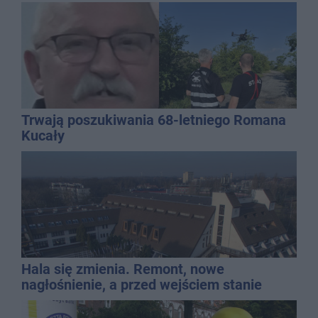
Trwają poszukiwania 68-letniego Romana
Kucały
Hala się zmienia. Remont, nowe
nagłośnienie, a przed wejściem stanie
QEMETICA ARENA