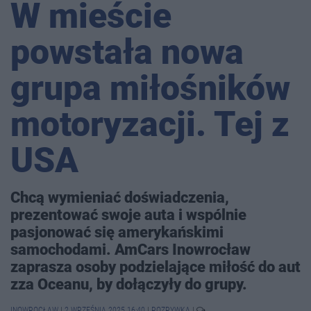
W mieście
powstała nowa
grupa miłośników
motoryzacji. Tej z
USA
Chcą wymieniać doświadczenia,
prezentować swoje auta i wspólnie
pasjonować się amerykańskimi
samochodami. AmCars Inowrocław
zaprasza osoby podzielające miłość do aut
zza Oceanu, by dołączyły do grupy.
INOWROCŁAW
|
2 WRZEŚNIA 2025 16:40
|
ROZRYWKA
|