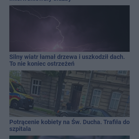
Silny wiatr łamał drzewa i uszkodził dach.
To nie koniec ostrzeżeń
Potrącenie kobiety na Św. Ducha. Trafiła do
szpitala