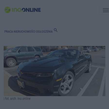
men
search
PRACA
NIERUCHOMOŚCI
OGŁOSZENIA
| fot. arch. Ino.online