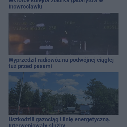
Wkrótce kolejna zbiórka gabarytów w
Inowrocławiu
Wyprzedził radiowóz na podwójnej ciągłej
tuż przed pasami
Uszkodzili gazociąg i linię energetyczną.
Interweniowały służby