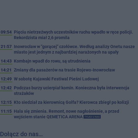
09:54
Pięciu nietrzeźwych uczestników ruchu wpadło w ręce policji.
Rekordzista miał 2,6 promila
21:57
Inowrocław w "gorącej" czołówce. Według analizy Onetu nasze
miasto jest jednym z najbardziej narażonych na upały
14:43
Kombajn wpadł do rowu, są utrudnienia
14:21
Zmiany dla pasażerów na trasie Rojewo-Inowrocław
12:49
W sobotę Kujawski Festiwal Pieśni Ludowej
12:42
Podczas burzy ucierpiał komin. Konieczna była interwencja
strażaków
12:15
Kto siedział za kierownicą Golfa? Kierowca zbiegł po kolizji
11:15
Hala się zmienia. Remont, nowe nagłośnienie, a przed
wejściem stanie QEMETICA ARENA
TYLKO U NAS
Dołącz do nas…