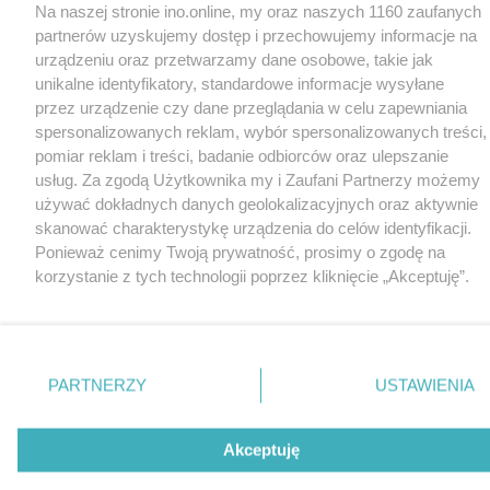
Na naszej stronie ino.online, my oraz naszych 1160 zaufanych
partnerów uzyskujemy dostęp i przechowujemy informacje na
urządzeniu oraz przetwarzamy dane osobowe, takie jak
unikalne identyfikatory, standardowe informacje wysyłane
przez urządzenie czy dane przeglądania w celu zapewniania
spersonalizowanych reklam, wybór spersonalizowanych treści,
pomiar reklam i treści, badanie odbiorców oraz ulepszanie
usług. Za zgodą Użytkownika my i Zaufani Partnerzy możemy
używać dokładnych danych geolokalizacyjnych oraz aktywnie
skanować charakterystykę urządzenia do celów identyfikacji.
Ponieważ cenimy Twoją prywatność, prosimy o zgodę na
korzystanie z tych technologii poprzez kliknięcie „Akceptuję”.
Zgoda jest dobrowolna i zawsze możesz ją zmienić/wycofać
klikając przycisk ustawień prywatności znajdujący się w lewym
dolnym rogu strony
. Niektóre rodzaje przetwarzania danych
nie wymagają zgody użytkownika, ale masz prawo sprzeciwić
PARTNERZY
USTAWIENIA
się takiemu przetwarzaniu. Preferencje będą miały
zastosowania tylko na tej witrynie.
Akceptuję
Zapoznaj się z poniższymi informacjami, abyś mógł świadomie
i komfortowo korzystać z naszych serwisów internetowych.