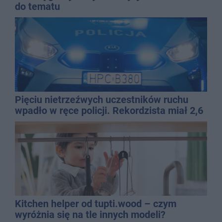
do tematu
Pięciu nietrzeźwych uczestników ruchu
wpadło w ręce policji. Rekordzista miał 2,6
promila
Kitchen helper od tupti.wood – czym
wyróżnia się na tle innych modeli?