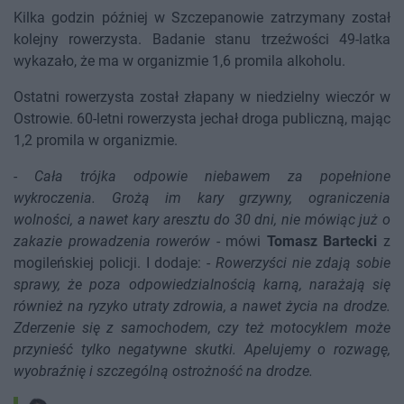
Kilka godzin później w Szczepanowie zatrzymany został
kolejny rowerzysta. Badanie stanu trzeźwości 49-latka
wykazało, że ma w organizmie 1,6 promila alkoholu.
Ostatni rowerzysta został złapany w niedzielny wieczór w
Ostrowie. 60-letni rowerzysta jechał droga publiczną, mając
1,2 promila w organizmie.
-
Cała trójka odpowie niebawem za popełnione
wykroczenia. Grożą im kary grzywny, ograniczenia
wolności, a nawet kary aresztu do 30 dni, nie mówiąc już o
zakazie prowadzenia rowerów
- mówi
Tomasz Bartecki
z
mogileńskiej policji. I dodaje: -
Rowerzyści nie zdają sobie
sprawy, że poza odpowiedzialnością karną, narażają się
również na ryzyko utraty zdrowia, a nawet życia na drodze.
Zderzenie się z samochodem, czy też motocyklem może
przynieść tylko negatywne skutki. Apelujemy o rozwagę,
wyobraźnię i szczególną ostrożność na drodze.