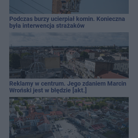
Podczas burzy ucierpiał komin. Konieczna
była interwencja strażaków
Reklamy w centrum. Jego zdaniem Marcin
Wroński jest w błędzie [akt.]