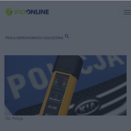
men
search
PRACA
NIERUCHOMOŚCI
OGŁOSZENIA
| fot. Policja