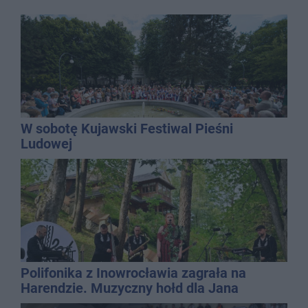
W sobotę Kujawski Festiwal Pieśni
Ludowej
Polifonika z Inowrocławia zagrała na
Harendzie. Muzyczny hołd dla Jana
Kasprowicza