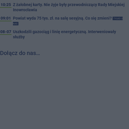
10:25
Z żałobnej karty. Nie żyje były przewodniczący Rady Miejskiej
Inowrocławia
09:01
Powiat wyda 75 tys. zł. na salę sesyjną. Co się zmieni?
TYLKO U
NAS
08-07
Uszkodzili gazociąg i linię energetyczną. Interweniowały
służby
Dołącz do nas…