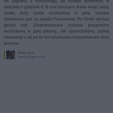
Na nagraniu z monitoringu, do którego dotarliśmy, w
niedzielę o godzinie 4.16 nad koronami drzew widać jasny
obiekt, który został wystrzelony w górę. Kamera
skierowana jest na osiedle Piastowskie. Po chwili słychać
głośny huk. Zaobserwowana sytuacja przypomina
wystrzeloną w górę petardę. Jak sprawdziliśmy, żadnej
interwencji o tej porze nie odnotowała inowrocławska straż
pożarna.
Marek Jasik
marek.jasik@ino.online