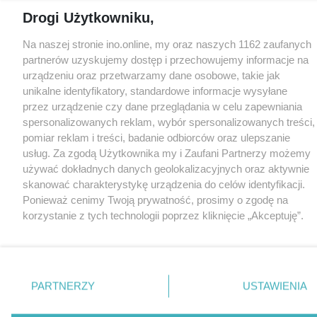
Drogi Użytkowniku,
Na naszej stronie ino.online, my oraz naszych 1162 zaufanych
partnerów uzyskujemy dostęp i przechowujemy informacje na
urządzeniu oraz przetwarzamy dane osobowe, takie jak
unikalne identyfikatory, standardowe informacje wysyłane
przez urządzenie czy dane przeglądania w celu zapewniania
spersonalizowanych reklam, wybór spersonalizowanych treści,
pomiar reklam i treści, badanie odbiorców oraz ulepszanie
usług. Za zgodą Użytkownika my i Zaufani Partnerzy możemy
używać dokładnych danych geolokalizacyjnych oraz aktywnie
skanować charakterystykę urządzenia do celów identyfikacji.
Ponieważ cenimy Twoją prywatność, prosimy o zgodę na
korzystanie z tych technologii poprzez kliknięcie „Akceptuję”.
Zgoda jest dobrowolna i zawsze możesz ją zmienić/wycofać
klikając przycisk ustawień prywatności znajdujący się w lewym
dolnym rogu strony
. Niektóre rodzaje przetwarzania danych
nie wymagają zgody użytkownika, ale masz prawo sprzeciwić
PARTNERZY
USTAWIENIA
się takiemu przetwarzaniu. Preferencje będą miały
zastosowania tylko na tej witrynie.