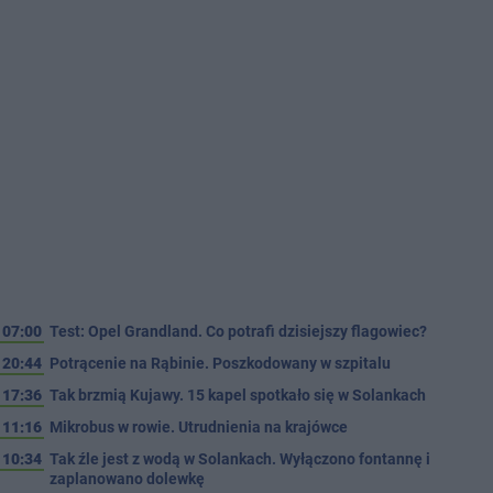
07:00
Test: Opel Grandland. Co potrafi dzisiejszy flagowiec?
20:44
Potrącenie na Rąbinie. Poszkodowany w szpitalu
17:36
Tak brzmią Kujawy. 15 kapel spotkało się w Solankach
11:16
Mikrobus w rowie. Utrudnienia na krajówce
10:34
Tak źle jest z wodą w Solankach. Wyłączono fontannę i
zaplanowano dolewkę