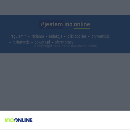
regulamin
reklama
redakcja
pliki cookies
prywatność
reklamacje
gowork.pl
oferty pracy
© copyright 2000-2026 Ino-online Media