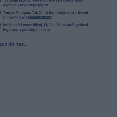
4
Tragedia przy ul. Mieszka I. Nie żyje osoba, która
wypadła z czwartego piętra
2
Tour de Pologne. Tak 21 lat temu kolarze startowali
z Inowrocławia
PROSTO Z ARCHIWUM
3
Dni Pakości coraz bliżej. ENEJ i Dżem wśród gwiazd
tegorocznego święta miasta
ącz do nas…