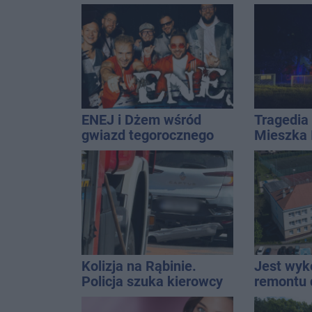
naszym regionem
ENEJ i Dżem wśród
Tragedia 
gwiazd tegorocznego
Mieszka I
święta miasta
osoba, k
czwarteg
Kolizja na Rąbinie.
Jest wy
Policja szuka kierowcy
remontu 
Golfa
gimastyc