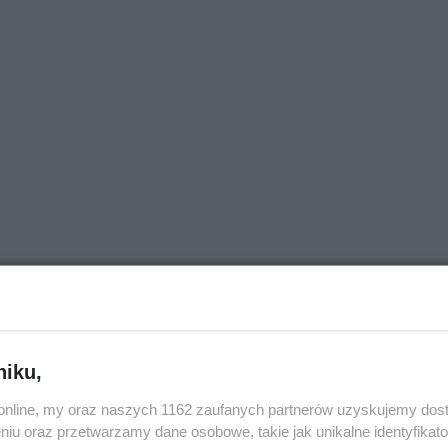
j nas w Google News
niku,
o.online, my oraz naszych 1162 zaufanych partnerów uzyskujemy dos
niu oraz przetwarzamy dane osobowe, takie jak unikalne identyfikat