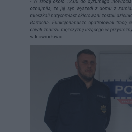
-
W środę około 12.00 do dyżurnego inowrocław
oznajmiła, że jej syn wyszedł z domu z zamia
mieszkali natychmiast skierowani zostali dzielni
Bartocha. Funkcjonariusze opatrolowali trasę 
chwili znaleźli mężczyznę leżącego w przydrożn
w Inowrocławiu.