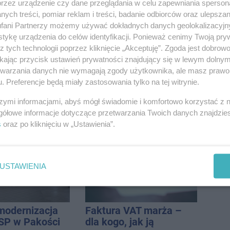
przez urządzenie czy dane przeglądania w celu zapewniania sperson
ych treści, pomiar reklam i treści, badanie odbiorców oraz ulepszan
fani Partnerzy możemy używać dokładnych danych geolokalizacyjn
tykę urządzenia do celów identyfikacji. Ponieważ cenimy Twoją pry
z tych technologii poprzez kliknięcie „Akceptuję”. Zgoda jest dobro
ikając przycisk ustawień prywatności znajdujący się w lewym dolny
etwarzania danych nie wymagają zgody użytkownika, ale masz prawo 
. Preferencje będą miały zastosowania tylko na tej witrynie.
szymi informacjami, abyś mógł świadomie i komfortowo korzystać z
gółowe informacje dotyczące przetwarzania Twoich danych znajdzi
s
oraz po kliknięciu w „Ustawienia”.
USTAWIENIA
modernizacja
Faktura VAT marża –
SP w Pakości
dla kogo, jak ją