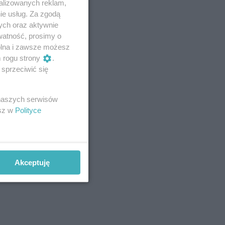
alizowanych reklam,
ie usług. Za zgodą
ych oraz aktywnie
watność, prosimy o
wolna i zawsze możesz
m rogu strony
.
sprzeciwić się
 naszych serwisów
esz w
Polityce
Akceptuję