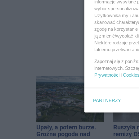
informacje wysyłane 
wybór spersonalizowan
Użytkownika my i Zau
skanować charakterys
zgodę na korzystanie 
ją zmienić/wycofać kl
Niektóre rodzaje prz
takiemu przetwarzaniu
Zapoznaj się z poniż
internetowych. Szcze
Prywatności
i
Cookie
PARTNERZY
Upały, a potem burze.
Ruszyła 
Groźna pogoda nad
remizy O