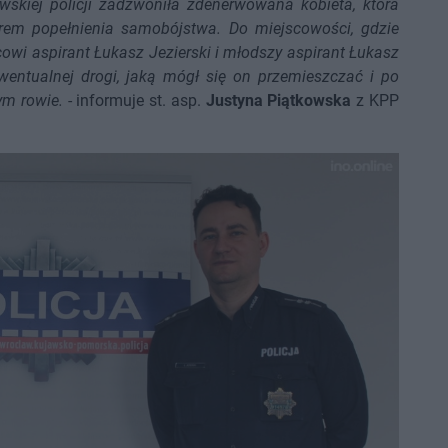
skiej policji zadzwoniła zdenerwowana kobieta, która
rem popełnienia samobójstwa. Do miejscowości, gdzie
cowi aspirant Łukasz Jezierski i młodszy aspirant Łukasz
ewentualnej drogi, jaką mógł się on przemieszczać i po
ym rowie.
- informuje st. asp.
Justyna Piątkowska
z KPP