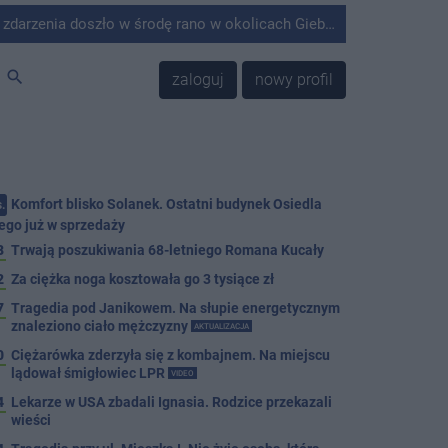
środę rano w okolicach Giebni koło Janikowa. Wówczas na słupie energetycznym odnaleziono ciało mężczyzny.
search
zaloguj
nowy profil
Komfort blisko Solanek. Ostatni budynek Osiedla
.
ego już w sprzedaży
8
Trwają poszukiwania 68-letniego Romana Kucały
2
Za ciężka noga kosztowała go 3 tysiące zł
7
Tragedia pod Janikowem. Na słupie energetycznym
znaleziono ciało mężczyzny
AKTUALIZACJA
0
Ciężarówka zderzyła się z kombajnem. Na miejscu
lądował śmigłowiec LPR
VIDEO
4
Lekarze w USA zbadali Ignasia. Rodzice przekazali
wieści