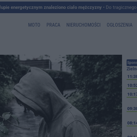
łupie energetycznym znaleziono ciało mężczyzny
• Do tragicznego zdarzenia doszło w 
MOTO
PRACA
NIERUCHOMOŚCI
OGŁOSZENIA
Spons
Zieln
11:3
10:5
10:1
09:3
08:1