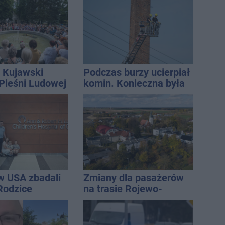
kolizji
 Kujawski
Podczas burzy ucierpiał
 Pieśni Ludowej
komin. Konieczna była
interwencja strażaków
w USA zbadali
Zmiany dla pasażerów
 Rodzice
na trasie Rojewo-
i wieści
Inowrocław