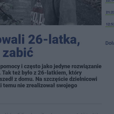
22:1
21:2
12:5
owali 26-latka,
Doł
ę zabić
 pomocy i często jako jedyne rozwiązanie
. Tak też było z 26-latkiem, który
wyszedł z domu. Na szczęście dzielnicowi
i temu nie zrealizował swojego