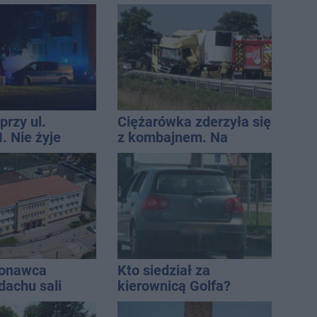
wystawić i jak rozliczyć
przy ul.
Ciężarówka zderzyła się
. Nie żyje
z kombajnem. Na
tóra wypadła z
miejscu lądował
o piętra
śmigłowiec LPR
konawca
Kto siedział za
dachu sali
kierownicą Golfa?
znej
Kierowca zbiegł po