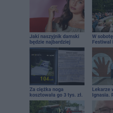
Jaki naszyjnik damski
W sobotę
będzie najbardziej
Festiwal
uniwersalny? Modele,
które pasują do wielu
stylizacji
Za ciężka noga
Lekarze 
kosztowała go 3 tys. zł.
Ignasia.
Do tego 13 punktów
przekazal