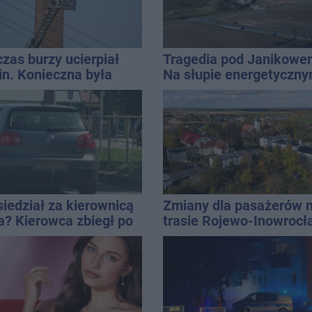
zas burzy ucierpiał
Tragedia pod Janikowe
n. Konieczna była
Na słupie energetyczn
rwencja strażaków
znaleziono ciało
mężczyzny
siedział za kierownicą
Zmiany dla pasażerów 
a? Kierowca zbiegł po
trasie Rojewo-Inowrocł
ji