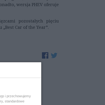
Ponadto, wersja PHEV oferuje
zcami pozostałych pięciu
„Best Car of the Year”.
tęp i przechowujemy
ory, standardowe