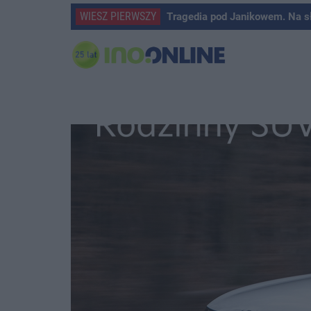
WIESZ PIERWSZY
Tragedia pod Janikowem. Na s