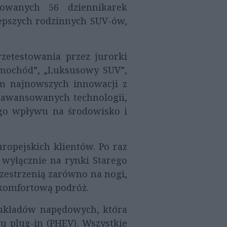
wanych 56 dziennikarek
epszych rodzinnych SUV-ów,
zetestowania przez jurorki
amochód”, „Luksusowy SUV”,
m najnowszych innowacji z
zaawansowanych technologii,
ego wpływu na środowisko i
ropejskich klientów. Po raz
 wyłącznie na rynki Starego
zestrzenią zarówno na nogi,
 komfortową podróż.
h układów napędowych, która
 plug-in (PHEV). Wszystkie