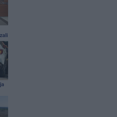
zali
ja