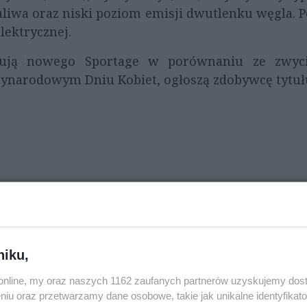
aliwa oraz niski poziom emisji dwutlenku węgla. 
lektrycznej.
ują nowego Sportage w porównaniu ze zwycię
zynarodowym Dniu Kobiet, ogłoszą zdobywcę tytułu 
niku,
OCŁAWSKI
o.online, my oraz naszych 1162 zaufanych partnerów uzyskujemy dos
niu oraz przetwarzamy dane osobowe, takie jak unikalne identyfikat