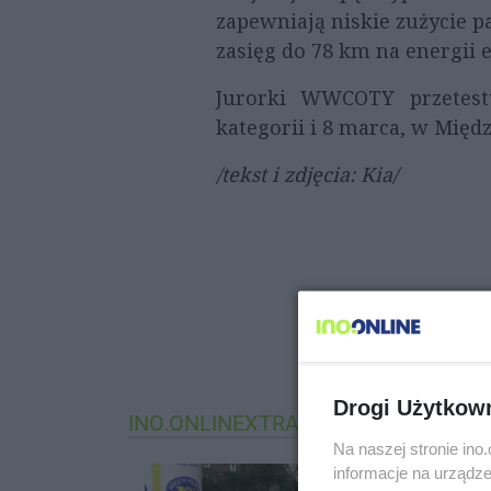
zapewniają niskie zużycie p
zasięg do 78 km na energii e
Jurorki WWCOTY przetest
kategorii i 8 marca, w Międ
/tekst i zdjęcia: Kia/
Drogi Użytkow
INO.ONLINEXTRA
MAGAZYN INOWR
Na naszej stronie in
informacje na urządze