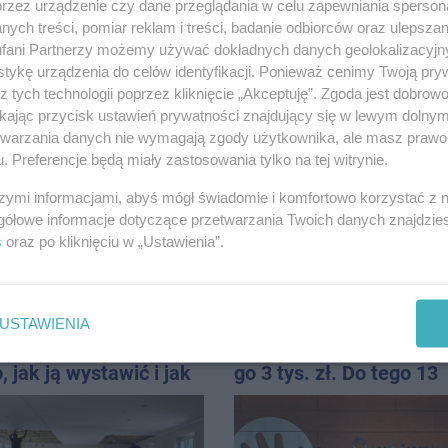
przez urządzenie czy dane przeglądania w celu zapewniania sperson
ych treści, pomiar reklam i treści, badanie odbiorców oraz ulepszan
fani Partnerzy możemy używać dokładnych danych geolokalizacyjn
tykę urządzenia do celów identyfikacji. Ponieważ cenimy Twoją pry
z tych technologii poprzez kliknięcie „Akceptuję”. Zgoda jest dobro
ikając przycisk ustawień prywatności znajdujący się w lewym dolny
etwarzania danych nie wymagają zgody użytkownika, ale masz prawo 
zedził radiowóz na
Wkrótce kolejna zbiórk
. Preferencje będą miały zastosowania tylko na tej witrynie.
ójnej ciągłej tuż przed
gabarytów w Inowrocła
ami
szymi informacjami, abyś mógł świadomie i komfortowo korzystać z
gółowe informacje dotyczące przetwarzania Twoich danych znajdzi
s
oraz po kliknięciu w „Ustawienia”.
USTAWIENIA
ura VAT marża – dla
Za ciężka noga kosztow
, jak ją wystawić i jak
go 3 tys. zł. Do tego 13
iczyć
punktów