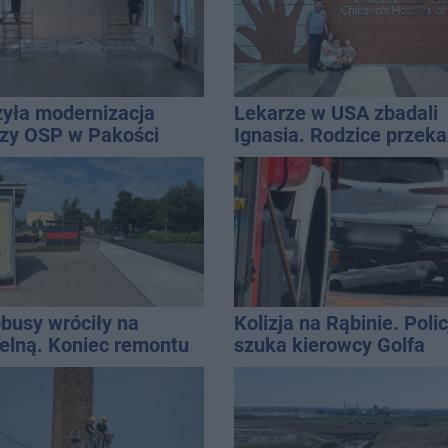
yła modernizacja
Lekarze w USA zbadali
zy OSP w Pakości
Ignasia. Rodzice przeka
wieści
busy wróciły na
Kolizja na Rąbinie. Polic
elną. Koniec remontu
szuka kierowcy Golfa
k