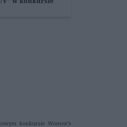
UV” w konkursie
tiżowym konkursie Women’s