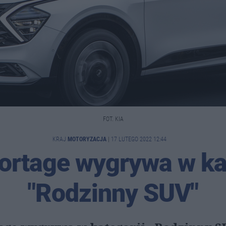
FOT. KIA
KRAJ
MOTORYZACJA
|
17 LUTEGO 2022 12:44
ortage wygrywa w ka
"Rodzinny SUV"