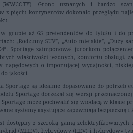
 (WWCOTY). Grono uznanych i bardzo szano
ów z pięciu kontynentów dokonało przeglądu najl
oku.
 w grupie aż 65 pretendentów do tytułu i do pr
ach: „Rodzinny SUV”, „Auto miejskie”, „Duży s
X4”. Sportage zaimponował jurorkom połączenie
brych właściwości jezdnych, komfortu obsługi, 
w napędowych o imponującej wydajności, niski
do jakości.
ia Sportage są idealnie dopasowane do potrzeb eu
odelu Sportage doczekał się wersji przeznaczonej
Sportage może pochwalić się wiodącą w klasie pr
owane systemy asystujące zapewniają bezpieczną i
jest dostępny z szeroką gamą zelektryfikowanyc
hybrid (MHEV), hybrydowy (HEV) i hybrydowy typu