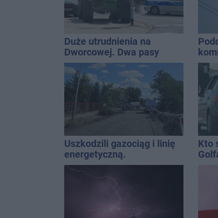
Duże utrudnienia na
Podc
Dworcowej. Dwa pasy
komi
blokowała przyczepa od
inte
ciągnika
Uszkodzili gazociąg i linię
Kto 
energetyczną.
Golf
Interweniowały służby
koliz