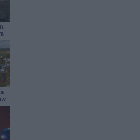
m.
ym
na
aw