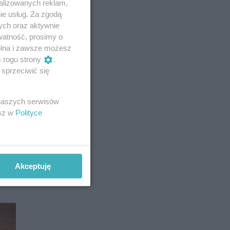
alizowanych reklam,
ie usług. Za zgodą
ych oraz aktywnie
watność, prosimy o
wolna i zawsze możesz
m rogu strony
.
sprzeciwić się
a
wiu
 naszych serwisów
esz w
Polityce
Akceptuję
ała