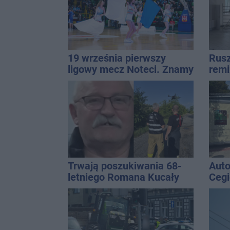
19 września pierwszy
Rusz
ligowy mecz Noteci. Znamy
remi
cały terminarz
Trwają poszukiwania 68-
Auto
letniego Romana Kucały
Cegi
zato