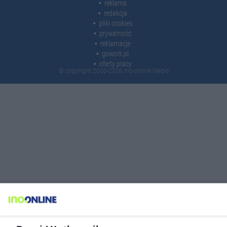
reklama
redakcja
pliki cookies
prywatność
reklamacje
gowork.pl
oferty pracy
© copyright 2000-2026 Ino-online Media