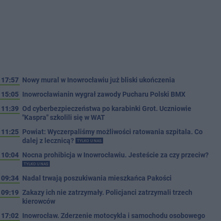
17:57
Nowy mural w Inowrocławiu już bliski ukończenia
15:05
Inowrocławianin wygrał zawody Pucharu Polski BMX
11:39
Od cyberbezpieczeństwa po karabinki Grot. Uczniowie
"Kaspra" szkolili się w WAT
11:25
Powiat: Wyczerpaliśmy możliwości ratowania szpitala. Co
dalej z lecznicą?
TYLKO U NAS
10:04
Nocna prohibicja w Inowrocławiu. Jesteście za czy przeciw?
TYLKO U NAS
09:34
Nadal trwają poszukiwania mieszkańca Pakości
09:19
Zakazy ich nie zatrzymały. Policjanci zatrzymali trzech
kierowców
17:02
Inowrocław. Zderzenie motocykla i samochodu osobowego