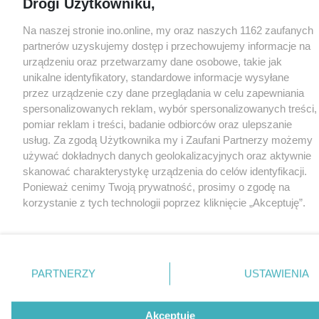
Drogi Użytkowniku,
Na naszej stronie ino.online, my oraz naszych 1162 zaufanych
partnerów uzyskujemy dostęp i przechowujemy informacje na
urządzeniu oraz przetwarzamy dane osobowe, takie jak
unikalne identyfikatory, standardowe informacje wysyłane
przez urządzenie czy dane przeglądania w celu zapewniania
spersonalizowanych reklam, wybór spersonalizowanych treści,
pomiar reklam i treści, badanie odbiorców oraz ulepszanie
usług. Za zgodą Użytkownika my i Zaufani Partnerzy możemy
używać dokładnych danych geolokalizacyjnych oraz aktywnie
skanować charakterystykę urządzenia do celów identyfikacji.
Ponieważ cenimy Twoją prywatność, prosimy o zgodę na
korzystanie z tych technologii poprzez kliknięcie „Akceptuję”.
Zgoda jest dobrowolna i zawsze możesz ją zmienić/wycofać
klikając przycisk ustawień prywatności znajdujący się w lewym
dolnym rogu strony
. Niektóre rodzaje przetwarzania danych
nie wymagają zgody użytkownika, ale masz prawo sprzeciwić
PARTNERZY
USTAWIENIA
się takiemu przetwarzaniu. Preferencje będą miały
zastosowania tylko na tej witrynie.
Akceptuję