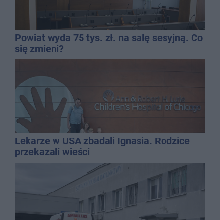
Powiat wyda 75 tys. zł. na salę sesyjną. Co
się zmieni?
Lekarze w USA zbadali Ignasia. Rodzice
przekazali wieści