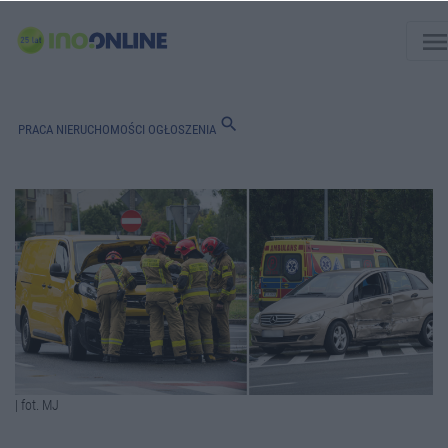
men
search
PRACA
NIERUCHOMOŚCI
OGŁOSZENIA
| fot. MJ