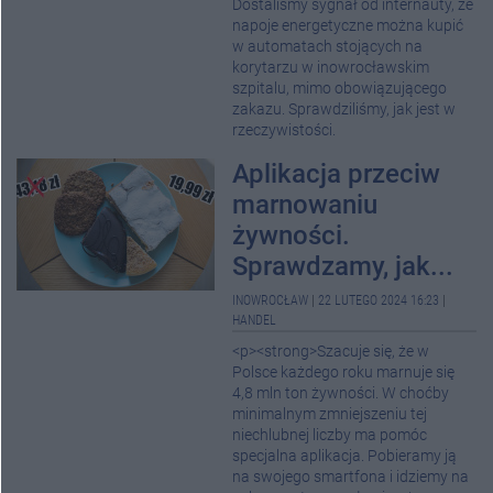
Dostaliśmy sygnał od internauty, że
napoje energetyczne można kupić
w automatach stojących na
korytarzu w inowrocławskim
szpitalu, mimo obowiązującego
zakazu. Sprawdziliśmy, jak jest w
rzeczywistości.
Aplikacja przeciw
marnowaniu
żywności.
Sprawdzamy, jak...
INOWROCŁAW
|
22 LUTEGO 2024 16:23
|
HANDEL
<p><strong>Szacuje się, że w
Polsce każdego roku marnuje się
4,8 mln ton żywności. W choćby
minimalnym zmniejszeniu tej
niechlubnej liczby ma pomóc
specjalna aplikacja. Pobieramy ją
na swojego smartfona i idziemy na