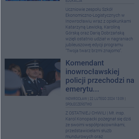
EDUKACJA
Uczniowie zespołu Szkół
Ekonomiczno-Logistycznych w
Inowrocławiu wraz z opiekunkami
Katarzyną Lewicką, Karoliną
Górską oraz Darią Dobrzańską
wzięli ostatnio udział w nagraniach
jubileuszowej edycji programu
"Twoja twarz brzmi znajomo”.
Komendant
inowrocławskiej
policji przechodzi na
emerytu...
INOWROCŁAW
|
22 LUTEGO 2024 13:09
|
SPOŁECZEŃSTWO
Z OSTATNIEJ CHWILI | Mł. insp.
Karol Konopacki pożegnał się dziś
ze swoimi współpracownikami,
przedstawicielami służb
mundurowych oraz