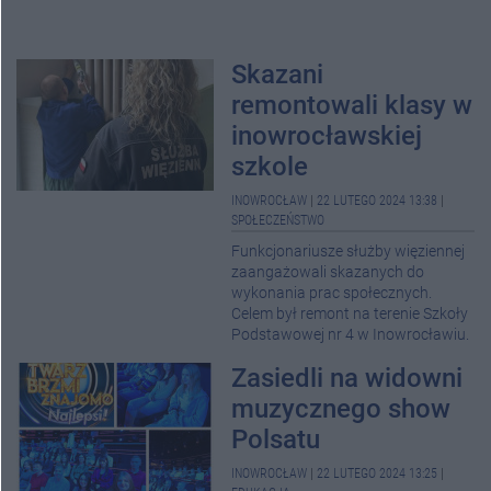
Skazani
remontowali klasy w
inowrocławskiej
szkole
INOWROCŁAW
|
22 LUTEGO 2024 13:38
|
SPOŁECZEŃSTWO
Funkcjonariusze służby więziennej
zaangażowali skazanych do
wykonania prac społecznych.
Celem był remont na terenie Szkoły
Podstawowej nr 4 w Inowrocławiu.
Zasiedli na widowni
muzycznego show
Polsatu
INOWROCŁAW
|
22 LUTEGO 2024 13:25
|