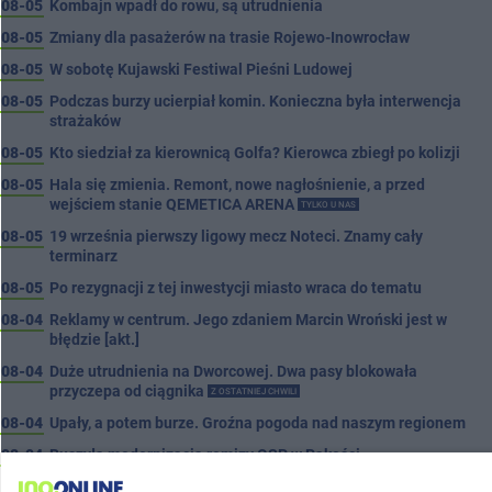
08-05
Kombajn wpadł do rowu, są utrudnienia
08-05
Zmiany dla pasażerów na trasie Rojewo-Inowrocław
08-05
W sobotę Kujawski Festiwal Pieśni Ludowej
08-05
Podczas burzy ucierpiał komin. Konieczna była interwencja
strażaków
08-05
Kto siedział za kierownicą Golfa? Kierowca zbiegł po kolizji
08-05
Hala się zmienia. Remont, nowe nagłośnienie, a przed
wejściem stanie QEMETICA ARENA
TYLKO U NAS
08-05
19 września pierwszy ligowy mecz Noteci. Znamy cały
terminarz
08-05
Po rezygnacji z tej inwestycji miasto wraca do tematu
08-04
Reklamy w centrum. Jego zdaniem Marcin Wroński jest w
błędzie [akt.]
08-04
Duże utrudnienia na Dworcowej. Dwa pasy blokowała
przyczepa od ciągnika
Z OSTATNIEJ CHWILI
08-04
Upały, a potem burze. Groźna pogoda nad naszym regionem
08-04
Ruszyła modernizacja remizy OSP w Pakości
08-04
Kolizja na Rąbinie. Policja szuka kierowcy Golfa