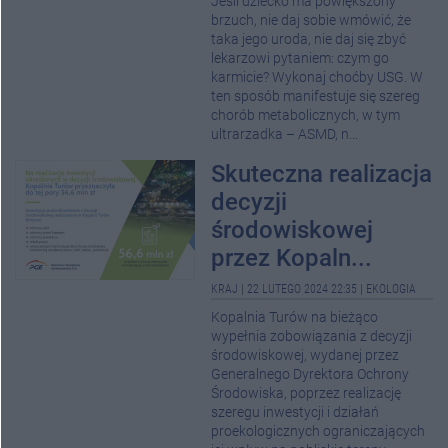
Jeśli dziecko ma powiększony
brzuch, nie daj sobie wmówić, że
taka jego uroda, nie daj się zbyć
lekarzowi pytaniem: czym go
karmicie? Wykonaj choćby USG. W
ten sposób manifestuje się szereg
chorób metabolicznych, w tym
ultrarzadka – ASMD, n...
Skuteczna realizacja
decyzji
środowiskowej
przez Kopaln...
KRAJ
|
22 LUTEGO 2024 22:35
|
EKOLOGIA
Kopalnia Turów na bieżąco
wypełnia zobowiązania z decyzji
środowiskowej, wydanej przez
Generalnego Dyrektora Ochrony
Środowiska, poprzez realizację
szeregu inwestycji i działań
proekologicznych ograniczających