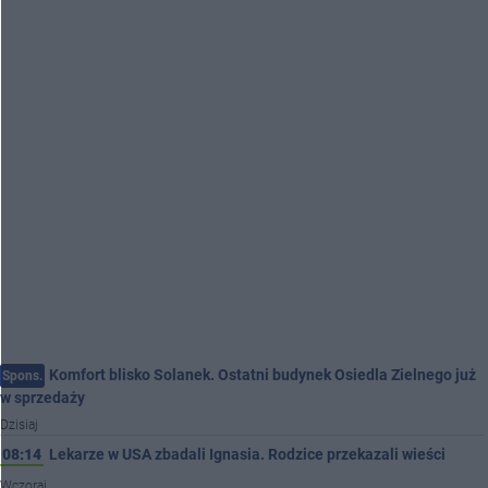
Komfort blisko Solanek. Ostatni budynek Osiedla Zielnego już
Spons.
w sprzedaży
Dzisiaj
08:14
Lekarze w USA zbadali Ignasia. Rodzice przekazali wieści
Wczoraj