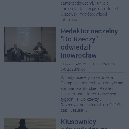
samorządowcami. Funkcję
komendanta przejął insp. Robert
Olszewski. Wkrótce więcej
informacji.
Redaktor naczelny
"Do Rzeczy"
odwiedził
Inowrocław
INOWROCŁAW
|
22 LUTEGO 2024 11:25
|
SPOŁECZEŃSTWO
W Instytucie Prymasa Józefa
Glempa w Inowrocławiu odbyło się
spotkanie autorskie z Pawłem
Lisickim, redaktorem naczelnym
tygodnika "Do Rzeczy".
Rozmawiano na temat książki "Kto
zabił Jezusa?".
Kłusownicy