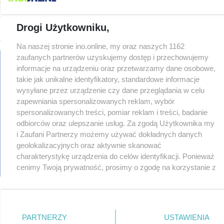
08-04
91-latek chciał pomnożyć oszczędności. Stracił ponad 10 tys.
zł
Drogi Użytkowniku,
08-04
Polifonika z Inowrocławia zagrała na Harendzie. Muzyczny
hołd dla Jana Kasprowicza
Na naszej stronie ino.online, my oraz naszych 1162
zaufanych partnerów uzyskujemy dostęp i przechowujemy
08-04
Jest wykonawca remontu dachu sali gimastycznej
informacje na urządzeniu oraz przetwarzamy dane osobowe,
08-04
Dlaczego sauny, a nie boiska dla dzieci? Ratusz odpowiada
takie jak unikalne identyfikatory, standardowe informacje
regulamin
08-04
Połowa wakacji na drogach. Policja podsumowała lipiec
wysyłane przez urządzenie czy dane przeglądania w celu
reklama
zapewniania spersonalizowanych reklam, wybór
08-04
Wroński do radnych: Zamiast ingerować w prywatną własność
redakcja
zajmijcie się gospodarką
spersonalizowanych treści, pomiar reklam i treści, badanie
pliki cookies
odbiorców oraz ulepszanie usług. Za zgodą Użytkownika my
08-04
Darrell Harris: Możemy nawiązać walkę z każdym w tej lidze
prywatność
i Zaufani Partnerzy możemy używać dokładnych danych
reklamacje
08-03
Zarzut dla kierowcy Mercedesa po tragedii na Rąbinie
TYLKO U
geolokalizacyjnych oraz aktywnie skanować
gowork.pl
NAS
charakterystykę urządzenia do celów identyfikacji. Ponieważ
oferty pracy
08-03
Sen o potędze. Nowy utwór rapera z Inowrocławia przeciwko
© copyright 2000-2026 Ino-online Media
cenimy Twoją prywatność, prosimy o zgodę na korzystanie z
uzależnieniom
tych technologii poprzez kliknięcie „Akceptuję”. Zgoda jest
08-03
Widziałeś ten wypadek? Policja szuka świadków
dobrowolna i zawsze możesz ją zmienić/wycofać klikając
przycisk ustawień prywatności znajdujący się w lewym
08-03
Masowe kontrole na drogach. Cztery osoby prowadziły po
dolnym rogu strony
alkoholu
. Niektóre rodzaje przetwarzania
PARTNERZY
USTAWIENIA
danych nie wymagają zgody użytkownika, ale masz prawo