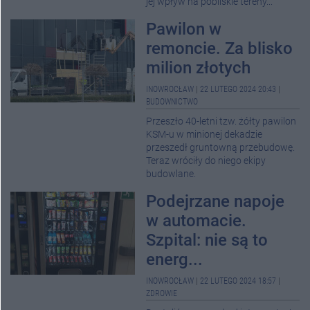
jej wpływ na pobliskie tereny...
Pawilon w
remoncie. Za blisko
milion złotych
INOWROCŁAW
|
22 LUTEGO 2024 20:43
|
BUDOWNICTWO
Przeszło 40-letni tzw. żółty pawilon
KSM-u w minionej dekadzie
przeszedł gruntowną przebudowę.
Teraz wróciły do niego ekipy
budowlane.
Podejrzane napoje
w automacie.
Szpital: nie są to
energ...
INOWROCŁAW
|
22 LUTEGO 2024 18:57
|
ZDROWIE