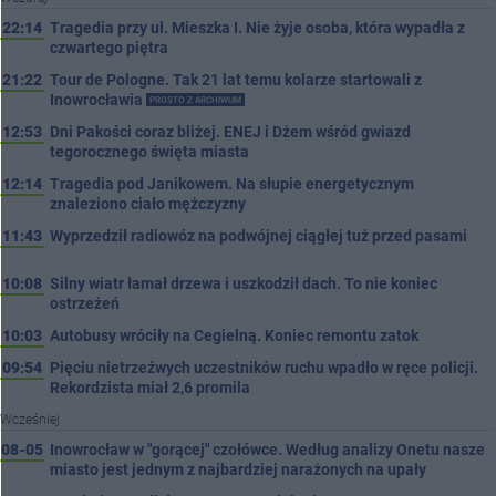
22:14
Tragedia przy ul. Mieszka I. Nie żyje osoba, która wypadła z
czwartego piętra
21:22
Tour de Pologne. Tak 21 lat temu kolarze startowali z
Inowrocławia
PROSTO Z ARCHIWUM
12:53
Dni Pakości coraz bliżej. ENEJ i Dżem wśród gwiazd
tegorocznego święta miasta
12:14
Tragedia pod Janikowem. Na słupie energetycznym
znaleziono ciało mężczyzny
11:43
Wyprzedził radiowóz na podwójnej ciągłej tuż przed pasami
10:08
Silny wiatr łamał drzewa i uszkodził dach. To nie koniec
ostrzeżeń
10:03
Autobusy wróciły na Cegielną. Koniec remontu zatok
09:54
Pięciu nietrzeźwych uczestników ruchu wpadło w ręce policji.
Rekordzista miał 2,6 promila
Wcześniej
08-05
Inowrocław w "gorącej" czołówce. Według analizy Onetu nasze
miasto jest jednym z najbardziej narażonych na upały