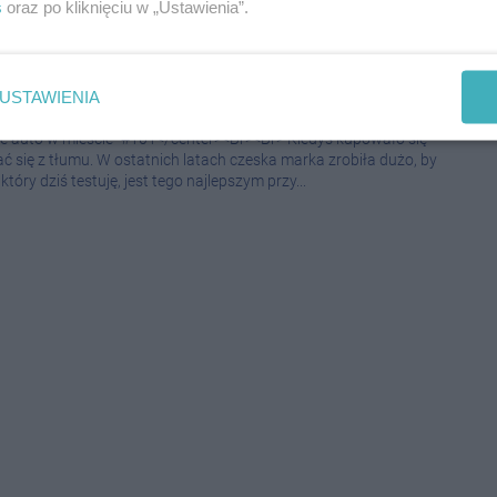
s
oraz po kliknięciu w „Ustawienia”.
nyaq coupe. Kosztuje górę pieniędzy,
08-0
USTAWIENIA
08-0
023 07:00
|
SPOŁECZEŃSTWO
08-0
e auto w mieście" #101</center><Br><Br> Kiedyś kupowało się
ać się z tłumu. W ostatnich latach czeska marka zrobiła dużo, by
08-0
który dziś testuję, jest tego najlepszym przy...
08-0
08-0
08-0
08-0
08-0
08-0