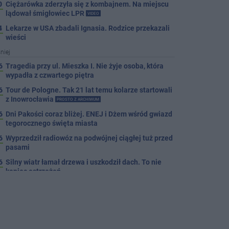
0
Ciężarówka zderzyła się z kombajnem. Na miejscu
lądował śmigłowiec LPR
VIDEO
4
Lekarze w USA zbadali Ignasia. Rodzice przekazali
wieści
niej
6
Tragedia przy ul. Mieszka I. Nie żyje osoba, która
wypadła z czwartego piętra
6
Tour de Pologne. Tak 21 lat temu kolarze startowali
z Inowrocławia
PROSTO Z ARCHIWUM
6
Dni Pakości coraz bliżej. ENEJ i Dżem wśród gwiazd
tegorocznego święta miasta
6
Wyprzedził radiowóz na podwójnej ciągłej tuż przed
pasami
6
Silny wiatr łamał drzewa i uszkodził dach. To nie
koniec ostrzeżeń
6
Autobusy wróciły na Cegielną. Koniec remontu
zatok
6
Pięciu nietrzeźwych uczestników ruchu wpadło w
ręce policji. Rekordzista miał 2,6 promila