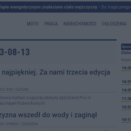
łupie energetycznym znaleziono ciało mężczyzny
• Do tragicznego zdarzenia doszło w 
MOTO
PRACA
NIERUCHOMOŚCI
OGŁOSZENIA
Spons
23-08-13
Zieln
Wczor
16:3
 najpiękniej. Za nami trzecia edycja
16:2
023 18:45
|
KULTURA
14:3
owa Karbon z Łęcznej zdobyła dziś Grand Prix III
11:3
walu Kapel Podwórkowych.
10:5
yzna wszedł do wody i zaginął
10:1
:24
|
WYPADKI I ZDARZENIA