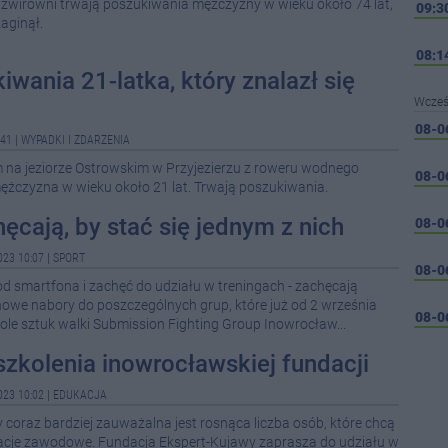
żwirowni trwają poszukiwania mężczyzny w wieku około 74 lat,
09:3
aginął.
08:1
iwania 21-latka, który znalazł się
Wcześ
08-0
:41
|
WYPADKI I ZDARZENIA
a jeziorze Ostrowskim w Przyjezierzu z roweru wodnego
08-0
ężczyzna w wieku około 21 lat. Trwają poszukiwania.
hęcają, by stać się jednym z nich
08-0
023 10:07
|
SPORT
08-0
 od smartfona i zachęć do udziału w treningach - zachęcają
nowe nabory do poszczególnych grup, które już od 2 września
08-0
ole sztuk walki Submission Fighting Group Inowrocław...
szkolenia inowrocławskiej fundacji
08-0
023 10:02
|
EDUKACJA
08-0
 coraz bardziej zauważalna jest rosnąca liczba osób, które chcą
kacje zawodowe. Fundacja Ekspert-Kujawy zaprasza do udziału w