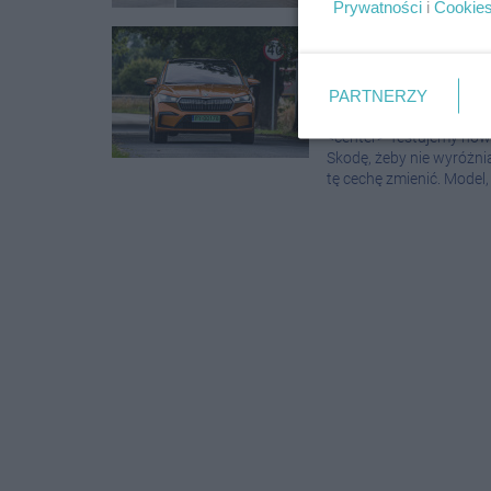
Prywatności
i
Cookie
Test: Skoda E
ale w...
PARTNERZY
INOWROCŁAW
|
13 SIERPNIA 2
<center>"Testujemy now
Skodę, żeby nie wyróżni
tę cechę zmienić. Model, 