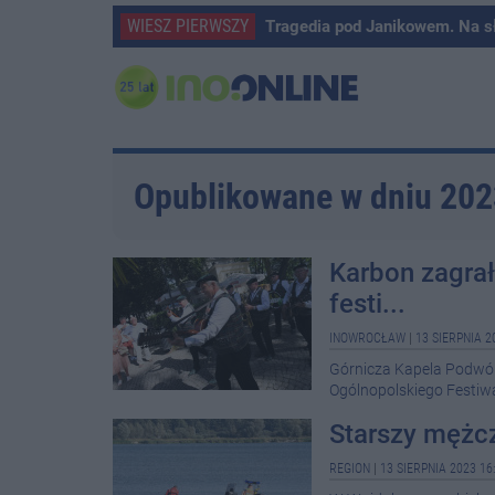
WIESZ PIERWSZY
Tragedia pod Janikowem. Na s
Opublikowane w dniu 20
Karbon zagrał
festi...
INOWROCŁAW
|
13 SIERPNIA 2
Górnicza Kapela Podwórk
Ogólnopolskiego Festi
Starszy mężcz
REGION
|
13 SIERPNIA 2023 16