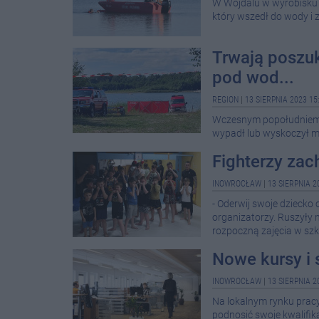
W Wojdalu w wyrobisku 
który wszedł do wody i z
Trwają poszuk
pod wod...
REGION
|
13 SIERPNIA 2023 15
Wczesnym popołudniem n
wypadł lub wyskoczył m
Fighterzy zac
INOWROCŁAW
|
13 SIERPNIA 2
- Oderwij swoje dziecko
organizatorzy. Ruszyły 
rozpoczną zajęcia w szk
Nowe kursy i 
INOWROCŁAW
|
13 SIERPNIA 2
Na lokalnym rynku pracy
podnosić swoje kwalifi