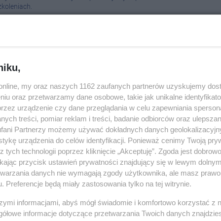
08-0
zkoleniach.
08-0
08-0
08-0
niku,
08-0
o.online, my oraz naszych 1162 zaufanych partnerów uzyskujemy dos
niu oraz przetwarzamy dane osobowe, takie jak unikalne identyfikat
08-0
przez urządzenie czy dane przeglądania w celu zapewniania sperson
ych treści, pomiar reklam i treści, badanie odbiorców oraz ulepszan
08-0
fani Partnerzy możemy używać dokładnych danych geolokalizacyjn
tykę urządzenia do celów identyfikacji. Ponieważ cenimy Twoją pry
08-0
z tych technologii poprzez kliknięcie „Akceptuję”. Zgoda jest dobro
ikając przycisk ustawień prywatności znajdujący się w lewym dolny
wodociągowa w Inowrocławiu
etwarzania danych nie wymagają zgody użytkownika, ale masz prawo 
08-0
. Preferencje będą miały zastosowania tylko na tej witrynie.
023 07:28
|
SPOŁECZEŃSTWO
08-0
auci, w wielu rejonach Inowrocławia od niedzielnego poranka
szymi informacjami, abyś mógł świadomie i komfortowo korzystać z
stawie wody. Powodem tego jest awaria magistrali
gółowe informacje dotyczące przetwarzania Twoich danych znajdzi
08-0
może potrwać kilka godzin.