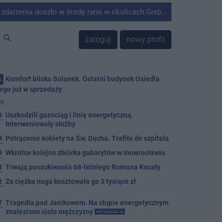
środę rano w okolicach Giebni koło Janikowa. Wówczas na słupie energetycznym odnaleziono ciało mężczyzny.
search
zaloguj
nowy profil
Komfort blisko Solanek. Ostatni budynek Osiedla
.
ego już w sprzedaży
aj
6
Uszkodzili gazociąg i linię energetyczną.
Interweniowały służby
9
Potrącenie kobiety na Św. Ducha. Trafiła do szpitala
9
Wkrótce kolejna zbiórka gabarytów w Inowrocławiu
8
Trwają poszukiwania 68-letniego Romana Kucały
2
Za ciężka noga kosztowała go 3 tysiące zł
7
Tragedia pod Janikowem. Na słupie energetycznym
znaleziono ciało mężczyzny
AKTUALIZACJA