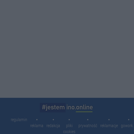
08-0
08-0
16:3
16:2
14:3
11:3
10:5
10:1
09:3
08:1
regulamin
reklama
redakcja
pliki
prywatność
reklamacje
gowork.
cookies