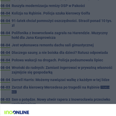
08-04
Ruszyła modernizacja remizy OSP w Pakości
08-04
Kolizja na Rąbinie. Policja szuka kierowcy Golfa
08-04
91-latek chciał pomnożyć oszczędności. Stracił ponad 10 tys.
zł
08-04
Polifonika z Inowrocławia zagrała na Harendzie. Muzyczny
hołd dla Jana Kasprowicza
08-04
Jest wykonawca remontu dachu sali gimastycznej
08-04
Dlaczego sauny, a nie boiska dla dzieci? Ratusz odpowiada
08-04
Połowa wakacji na drogach. Policja podsumowała lipiec
08-04
Wroński do radnych: Zamiast ingerować w prywatną własność
zajmijcie się gospodarką
08-04
Darrell Harris: Możemy nawiązać walkę z każdym w tej lidze
08-03
Zarzut dla kierowcy Mercedesa po tragedii na Rąbinie
TYLKO U
NAS
08-03
Sen o potędze. Nowy utwór rapera z Inowrocławia przeciwko
uzależnieniom
08-03
Widziałeś ten wypadek? Policja szuka świadków