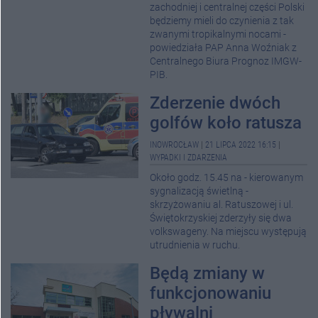
zachodniej i centralnej części Polski
będziemy mieli do czynienia z tak
zwanymi tropikalnymi nocami -
powiedziała PAP Anna Woźniak z
Centralnego Biura Prognoz IMGW-
PIB.
Zderzenie dwóch
golfów koło ratusza
INOWROCŁAW
|
21 LIPCA 2022 16:15
|
WYPADKI I ZDARZENIA
Około godz. 15.45 na - kierowanym
sygnalizacją świetlną -
skrzyżowaniu al. Ratuszowej i ul.
Świętokrzyskiej zderzyły się dwa
volkswageny. Na miejscu występują
utrudnienia w ruchu.
Będą zmiany w
funkcjonowaniu
pływalni