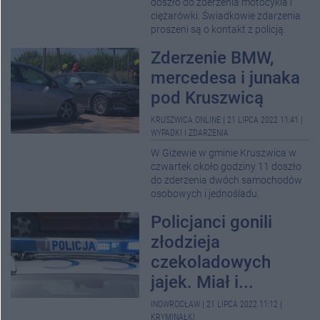
doszło do zderzenia motocykla i
ciężarówki. Świadkowie zdarzenia
proszeni są o kontakt z policją.
Zderzenie BMW,
mercedesa i junaka
pod Kruszwicą
KRUSZWICA.ONLINE
|
21 LIPCA 2022 11:41
|
WYPADKI I ZDARZENIA
W Giżewie w gminie Kruszwica w
czwartek około godziny 11 doszło
do zderzenia dwóch samochodów
osobowych i jednośladu.
Policjanci gonili
złodzieja
czekoladowych
jajek. Miał i...
INOWROCŁAW
|
21 LIPCA 2022 11:12
|
KRYMINAŁKI