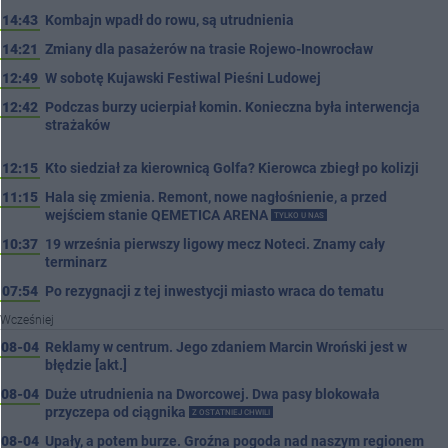
14:43
Kombajn wpadł do rowu, są utrudnienia
14:21
Zmiany dla pasażerów na trasie Rojewo-Inowrocław
12:49
W sobotę Kujawski Festiwal Pieśni Ludowej
12:42
Podczas burzy ucierpiał komin. Konieczna była interwencja
strażaków
12:15
Kto siedział za kierownicą Golfa? Kierowca zbiegł po kolizji
11:15
Hala się zmienia. Remont, nowe nagłośnienie, a przed
wejściem stanie QEMETICA ARENA
TYLKO U NAS
10:37
19 września pierwszy ligowy mecz Noteci. Znamy cały
terminarz
07:54
Po rezygnacji z tej inwestycji miasto wraca do tematu
Wcześniej
08-04
Reklamy w centrum. Jego zdaniem Marcin Wroński jest w
błędzie [akt.]
08-04
Duże utrudnienia na Dworcowej. Dwa pasy blokowała
przyczepa od ciągnika
Z OSTATNIEJ CHWILI
08-04
Upały, a potem burze. Groźna pogoda nad naszym regionem