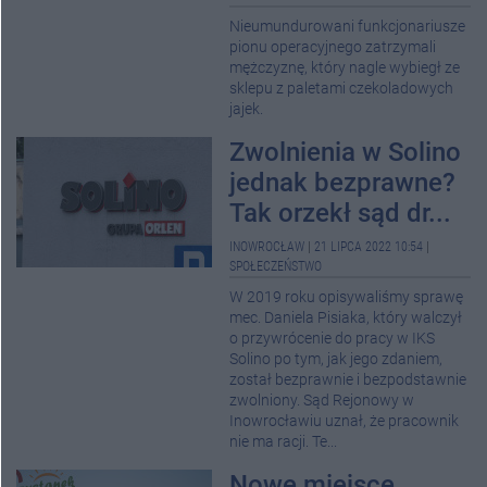
Nieumundurowani funkcjonariusze
pionu operacyjnego zatrzymali
mężczyznę, który nagle wybiegł ze
sklepu z paletami czekoladowych
jajek.
Zwolnienia w Solino
jednak bezprawne?
Tak orzekł sąd dr...
INOWROCŁAW
|
21 LIPCA 2022 10:54
|
SPOŁECZEŃSTWO
W 2019 roku opisywaliśmy sprawę
mec. Daniela Pisiaka, który walczył
o przywrócenie do pracy w IKS
Solino po tym, jak jego zdaniem,
został bezprawnie i bezpodstawnie
zwolniony. Sąd Rejonowy w
Inowrocławiu uznał, że pracownik
nie ma racji. Te...
Nowe miejsce