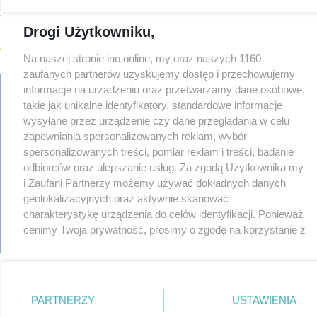
08-03
Masowe kontrole na drogach. Cztery osoby prowadziły po
alkoholu
Drogi Użytkowniku,
08-03
147 km/h zamiast 90. 29-latek stracił prawo jazdy na trzy
miesiące
Na naszej stronie ino.online, my oraz naszych 1160
zaufanych partnerów uzyskujemy dostęp i przechowujemy
08-03
Miasto wyjaśnia, dlaczego uschły drzewa w Solankach. Radny:
To nieprawda
informacje na urządzeniu oraz przetwarzamy dane osobowe,
takie jak unikalne identyfikatory, standardowe informacje
08-03
Planujesz wizytę w szpitalu? Tego dnia poradnie będą
wysyłane przez urządzenie czy dane przeglądania w celu
zamknięte
regulamin
zapewniania spersonalizowanych reklam, wybór
reklama
08-03
Cisza na sali sądowej. Co dalej z procesem ws. "afery
spersonalizowanych treści, pomiar reklam i treści, badanie
fakturowej"?
redakcja
TYLKO U NAS
odbiorców oraz ulepszanie usług. Za zgodą Użytkownika my
pliki cookies
08-02
Rowerem do Janikowa. Ruszyły prace na pierwszym odcinku
i Zaufani Partnerzy możemy używać dokładnych danych
prywatność
nowej ścieżki
VIDEO
reklamacje
geolokalizacyjnych oraz aktywnie skanować
08-02
W Solankach trwa piknik "Pod kujawskim niebem"
gowork.pl
charakterystykę urządzenia do celów identyfikacji. Ponieważ
oferty pracy
08-02
cenimy Twoją prywatność, prosimy o zgodę na korzystanie z
Ogólnopolska awaria w Żabce. Pozamykane sklepy
© copyright 2000-2026 Ino-online Media
tych technologii poprzez kliknięcie „Akceptuję”. Zgoda jest
08-02
Kłęby dymu nad stacją paliw w Inowrocławiu
dobrowolna i zawsze możesz ją zmienić/wycofać klikając
08-02
Uwaga na minizapadlisko na ul. Św. Ducha
przycisk ustawień prywatności znajdujący się w lewym
08-02
Gniewkowo zaśpiewało dla powstańców
dolnym rogu strony
. Niektóre rodzaje przetwarzania
ZDJĘCIA
PARTNERZY
USTAWIENIA
danych nie wymagają zgody użytkownika, ale masz prawo
08-02
Budowa nowego centrum handlowego na finiszu