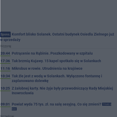
Komfort blisko Solanek. Ostatni budynek Osiedla Zielnego już
Spons.
w sprzedaży
Wczoraj
20:44
Potrącenie na Rąbinie. Poszkodowany w szpitalu
17:36
Tak brzmią Kujawy. 15 kapel spotkało się w Solankach
11:16
Mikrobus w rowie. Utrudnienia na krajówce
10:34
Tak źle jest z wodą w Solankach. Wyłączono fontannę i
zaplanowano dolewkę
10:25
Z żałobnej karty. Nie żyje były przewodniczący Rady Miejskiej
Inowrocławia
09:01
Powiat wyda 75 tys. zł. na salę sesyjną. Co się zmieni?
TYLKO U
NAS
Wcześniej