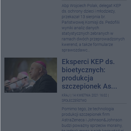
Abp Wojciech Polak, delegat KEP
ds. ochrony dzieci i młodzieży,
przekazał 13 sierpnia br.
Państwowej Komisji ds. Pedofilii
wyniki analiz danych
statystycznych zebranych w
ramach dwóch przeprowadzonych
kwerend, a także formularze
sprawozdawc...
Eksperci KEP ds.
bioetycznych:
produkcja
szczepionek As...
KRAJ
|
14 KWIETNIA 2021 16:02
|
SPOŁECZEŃSTWO
Pomimo tego, że technologia
produkcji szczepionek firm
AstraZeneca i Johnson&Johnson
budzi poważny sprzeciw moralny,