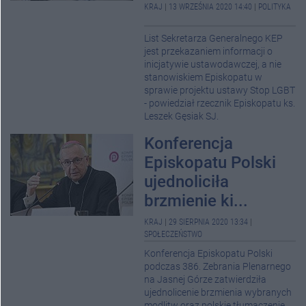
KRAJ
|
13 WRZEŚNIA 2020 14:40
|
POLITYKA
List Sekretarza Generalnego KEP
jest przekazaniem informacji o
inicjatywie ustawodawczej, a nie
stanowiskiem Episkopatu w
sprawie projektu ustawy Stop LGBT
- powiedział rzecznik Episkopatu ks.
Leszek Gęsiak SJ.
Konferencja
Episkopatu Polski
ujednoliciła
brzmienie ki...
KRAJ
|
29 SIERPNIA 2020 13:34
|
SPOŁECZEŃSTWO
Konferencja Episkopatu Polski
podczas 386. Zebrania Plenarnego
na Jasnej Górze zatwierdziła
ujednolicenie brzmienia wybranych
modlitw oraz polskie tłumaczenie