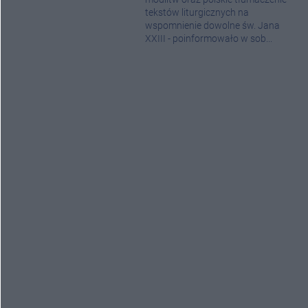
tekstów liturgicznych na
wspomnienie dowolne św. Jana
XXIII - poinformowało w sob...