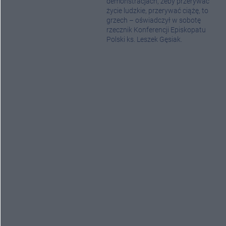
demonstracjach, żeby przerywać
życie ludzkie, przerywać ciążę, to
grzech – oświadczył w sobotę
rzecznik Konferencji Episkopatu
Polski ks. Leszek Gęsiak.