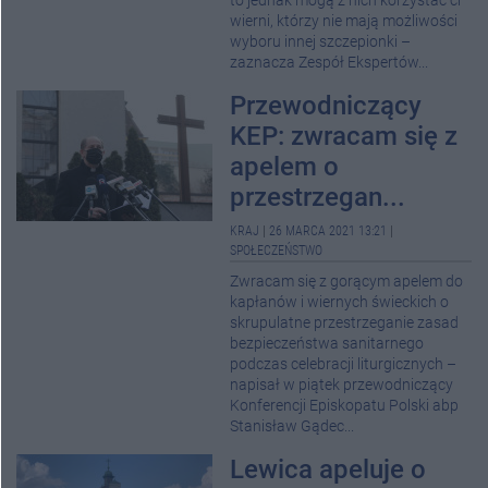
to jednak mogą z nich korzystać ci
wierni, którzy nie mają możliwości
wyboru innej szczepionki –
zaznacza Zespół Ekspertów...
Przewodniczący
KEP: zwracam się z
apelem o
przestrzegan...
KRAJ
|
26 MARCA 2021 13:21
|
SPOŁECZEŃSTWO
Zwracam się z gorącym apelem do
kapłanów i wiernych świeckich o
skrupulatne przestrzeganie zasad
bezpieczeństwa sanitarnego
podczas celebracji liturgicznych –
napisał w piątek przewodniczący
Konferencji Episkopatu Polski abp
Stanisław Gądec...
Lewica apeluje o