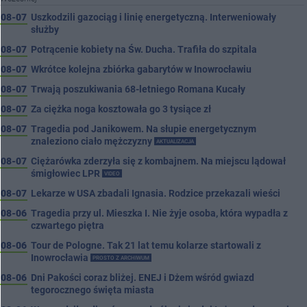
08-07
Uszkodzili gazociąg i linię energetyczną. Interweniowały
służby
08-07
Potrącenie kobiety na Św. Ducha. Trafiła do szpitala
08-07
Wkrótce kolejna zbiórka gabarytów w Inowrocławiu
08-07
Trwają poszukiwania 68-letniego Romana Kucały
08-07
Za ciężka noga kosztowała go 3 tysiące zł
08-07
Tragedia pod Janikowem. Na słupie energetycznym
znaleziono ciało mężczyzny
AKTUALIZACJA
08-07
Ciężarówka zderzyła się z kombajnem. Na miejscu lądował
śmigłowiec LPR
VIDEO
08-07
Lekarze w USA zbadali Ignasia. Rodzice przekazali wieści
08-06
Tragedia przy ul. Mieszka I. Nie żyje osoba, która wypadła z
czwartego piętra
08-06
Tour de Pologne. Tak 21 lat temu kolarze startowali z
Inowrocławia
PROSTO Z ARCHIWUM
08-06
Dni Pakości coraz bliżej. ENEJ i Dżem wśród gwiazd
tegorocznego święta miasta