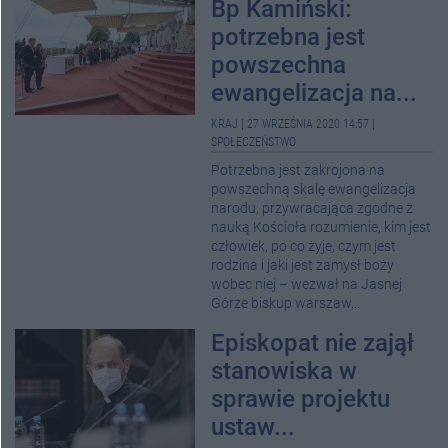
Bp Kamiński:
potrzebna jest
powszechna
ewangelizacja na...
KRAJ
|
27 WRZEŚNIA 2020 14:57
|
SPOŁECZEŃSTWO
Potrzebna jest zakrojona na
powszechną skalę ewangelizacja
narodu, przywracająca zgodne z
nauką Kościoła rozumienie, kim jest
człowiek, po co żyje, czym jest
rodzina i jaki jest zamysł boży
wobec niej – wezwał na Jasnej
Górze biskup warszaw...
Episkopat nie zajął
stanowiska w
sprawie projektu
ustaw...