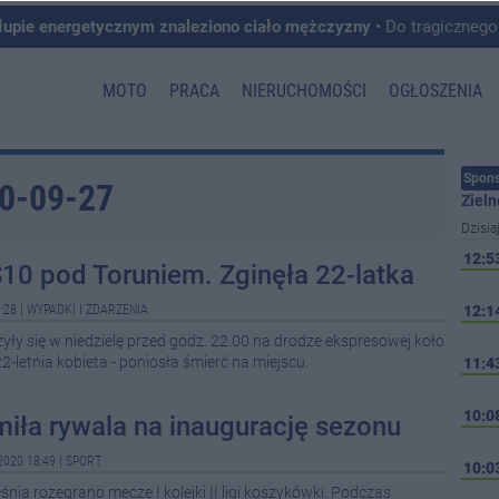
łupie energetycznym znaleziono ciało mężczyzny
• Do tragicznego zdarzenia doszło w 
MOTO
PRACA
NIERUCHOMOŚCI
OGŁOSZENIA
Spons
20-09-27
Zieln
Dzisia
12:5
10 pod Toruniem. Zginęła 22-latka
:28
|
WYPADKI I ZDARZENIA
12:1
ły się w niedzielę przed godz. 22.00 na drodze ekspresowej koło
2-letnia kobieta - poniosła śmierć na miejscu.
11:4
10:0
iła rywala na inaugurację sezonu
2020 18:49
|
SPORT
10:0
nia rozegrano mecze I kolejki II ligi koszykówki. Podczas