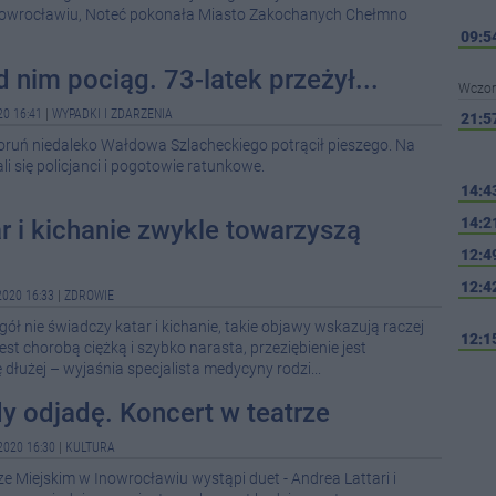
nowrocławiu, Noteć pokonała Miasto Zakochanych Chełmno
09:5
 nim pociąg. 73-latek przeżył...
Wczor
0 16:41
|
WYPADKI I ZDARZENIA
21:5
Toruń niedaleko Wałdowa Szlacheckiego potrącił pieszego. Na
i się policjanci i pogotowie ratunkowe.
14:4
14:2
ar i kichanie zwykle towarzyszą
12:4
12:4
020 16:33
|
ZDROWIE
gół nie świadczy katar i kichanie, takie objawy wskazują raczej
12:1
jest chorobą ciężką i szybko narasta, przeziębienie jest
ę dłużej – wyjaśnia specjalista medycyny rodzi...
11:1
dy odjadę. Koncert w teatrze
10:3
2020 16:30
|
KULTURA
ze Miejskim w Inowrocławiu wystąpi duet - Andrea Lattari i
07:5