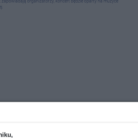
 zapowiadają organizatorzy, koncert będzie oparty na muzyce
j.
Wcześ
08-0
08-0
08-0
08-0
08-0
08-0
08-0
oc. chorych na COVID-19 jest w
08-0
08-0
28
|
ZDROWIE
niku,
08-0
. chorych na COVID-19 jest w stanie krytycznym - pod