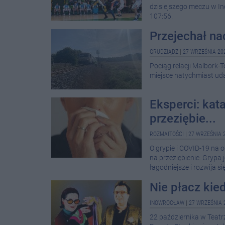
dzisiejszego meczu w I
107:56.
Przejechał nad
GRUDZIĄDZ
|
27 WRZEŚNIA 202
Pociąg relacji Malbork-
miejsce natychmiast udal
Eksperci: kat
przeziębie...
ROZMAITOŚCI
|
27 WRZEŚNIA 2
O grypie i COVID-19 na o
na przeziębienie. Grypa 
łagodniejsze i rozwija si
Nie płacz kie
INOWROCŁAW
|
27 WRZEŚNIA 
22 października w Teatr