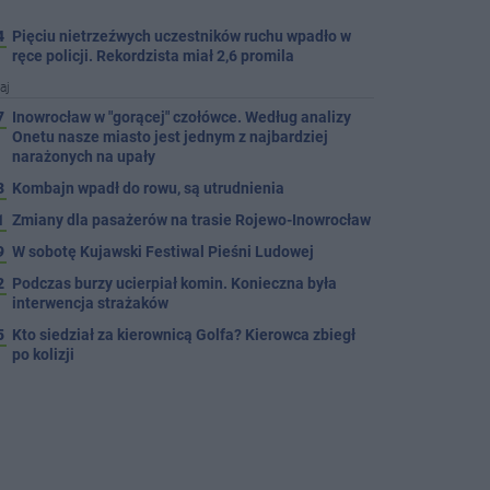
4
Pięciu nietrzeźwych uczestników ruchu wpadło w
ręce policji. Rekordzista miał 2,6 promila
aj
7
Inowrocław w "gorącej" czołówce. Według analizy
Onetu nasze miasto jest jednym z najbardziej
narażonych na upały
3
Kombajn wpadł do rowu, są utrudnienia
1
Zmiany dla pasażerów na trasie Rojewo-Inowrocław
9
W sobotę Kujawski Festiwal Pieśni Ludowej
2
Podczas burzy ucierpiał komin. Konieczna była
interwencja strażaków
5
Kto siedział za kierownicą Golfa? Kierowca zbiegł
po kolizji
5
Hala się zmienia. Remont, nowe nagłośnienie, a
przed wejściem stanie QEMETICA ARENA
TYLKO U NAS
7
19 września pierwszy ligowy mecz Noteci. Znamy
cały terminarz
4
Po rezygnacji z tej inwestycji miasto wraca do