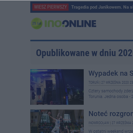
WIESZ PIERWSZY
Tragedia pod Janikowem. Na s
Opublikowane w dniu 20
Wypadek na S
TORUŃ
|
27 WRZEŚNIA 2020 23
Cztery samochody zderzy
Torunia. Jedna osoba - 2
Noteć rozgrom
INOWROCŁAW
|
27 WRZEŚNIA 
W ostatni weekend wrześ