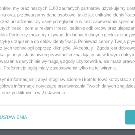
ych jest 124 spośród 16 994 obecnie chorych - wynika ze strony
o.online, my oraz naszych 1160 zaufanych partnerów uzyskujemy dos
.worldometers.info/pl, na której publikowane są świato...
08-0
niu oraz przetwarzamy dane osobowe, takie jak unikalne identyfikat
 potrzebna jest powszechna
przez urządzenie czy dane przeglądania w celu zapewniania sperson
08-0
ych treści, pomiar reklam i treści, badanie odbiorców oraz ulepszan
 na...
fani Partnerzy możemy używać dokładnych danych geolokalizacyjn
57
|
SPOŁECZEŃSTWO
08-0
tykę urządzenia do celów identyfikacji. Ponieważ cenimy Twoją pry
z tych technologii poprzez kliknięcie „Akceptuję”. Zgoda jest dobro
na na powszechną skalę ewangelizacja narodu, przywracająca
ikając przycisk ustawień prywatności znajdujący się w lewym dolny
rozumienie, kim jest człowiek, po co żyje, czym jest rodzina i jaki
08-0
niej – wezwał na Jasnej Górze biskup warszaw...
etwarzania danych nie wymagają zgody użytkownika, ale masz prawo 
. Preferencje będą miały zastosowania tylko na tej witrynie.
08-0
 rozwoju epidemii: Polska nadal
08-0
szymi informacjami, abyś mógł świadomie i komfortowo korzystać z
gółowe informacje dotyczące przetwarzania Twoich danych znajdzi
55
|
ZDROWIE
08-0
s
oraz po kliknięciu w „Ustawienia”.
jednym z najbezpieczniejszych krajów Europy, ale ryzyko
- skomentował w niedzielę na Twitterze minister zdrowia Adam
08-0
ne Europejskiego Centrum ds. Zapobiegania i Kontroli...
USTAWIENIA
pojawiły się przy popularnym szlaku
08-0
08-0