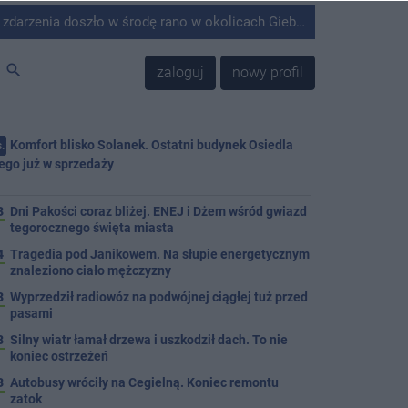
środę rano w okolicach Giebni koło Janikowa. Wówczas na słupie energetycznym odnaleziono ciało mężczyzny.
search
zaloguj
nowy profil
Komfort blisko Solanek. Ostatni budynek Osiedla
.
ego już w sprzedaży
j
3
Dni Pakości coraz bliżej. ENEJ i Dżem wśród gwiazd
tegorocznego święta miasta
4
Tragedia pod Janikowem. Na słupie energetycznym
znaleziono ciało mężczyzny
3
Wyprzedził radiowóz na podwójnej ciągłej tuż przed
pasami
8
Silny wiatr łamał drzewa i uszkodził dach. To nie
koniec ostrzeżeń
3
Autobusy wróciły na Cegielną. Koniec remontu
zatok