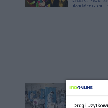
Danuta Stankiewicz. Jak
lekkiej, łatwej i przyjemne
W Polsce 1 pr
stanie kryt...
KRAJ
|
27 WRZEŚNIA 2020 16:
Drogi Użytkow
Obecnie w Polsce 1 proc