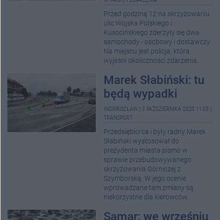
WYPADKI I ZDARZENIA
Przed godziną 12 na skrzyżowaniu
ulic Wojska Polskiego i
Kusocińskiego zderzyły się dwa
samochody - osobowy i dostawczy.
Na miejscu jest policja, która
wyjaśni okoliczności zdarzenia.
Marek Słabiński: tu
będą wypadki
INOWROCŁAW
|
3 PAŹDZIERNIKA 2020 11:05
|
TRANSPORT
Przedsiębiorca i były radny Marek
Słabiński wystosował do
prezydenta miasta pismo w
sprawie przebudowywanego
skrzyżowania Górniczej z
Szymborską. W jego ocenie
wprowadzane tam zmiany są
niekorzystne dla kierowców.
Samar: we wrześniu