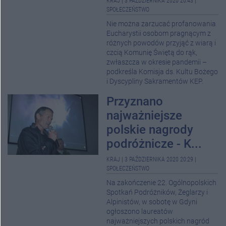
KRAJ
|
3 PAŹDZIERNIKA 2020 20:43
|
SPOŁECZEŃSTWO
Nie można zarzucać profanowania
Eucharystii osobom pragnącym z
różnych powodów przyjąć z wiarą i
czcią Komunię Świętą do rąk,
zwłaszcza w okresie pandemii –
podkreśla Komisja ds. Kultu Bożego
i Dyscypliny Sakramentów KEP.
Przyznano
najważniejsze
polskie nagrody
podróżnicze - K...
KRAJ
|
3 PAŹDZIERNIKA 2020 20:29
|
SPOŁECZEŃSTWO
Na zakończenie 22. Ogólnopolskich
Spotkań Podróżników, Żeglarzy i
Alpinistów, w sobotę w Gdyni
ogłoszono laureatów
najważniejszych polskich nagród