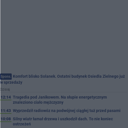
Komfort blisko Solanek. Ostatni budynek Osiedla Zielnego już
Spons.
w sprzedaży
Dzisiaj
12:14
Tragedia pod Janikowem. Na słupie energetycznym
znaleziono ciało mężczyzny
11:43
Wyprzedził radiowóz na podwójnej ciągłej tuż przed pasami
10:08
Silny wiatr łamał drzewa i uszkodził dach. To nie koniec
ostrzeżeń