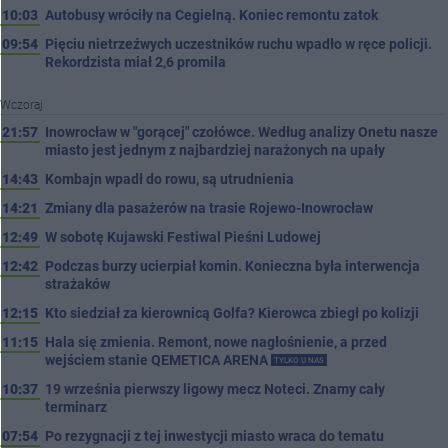
10:03
Autobusy wróciły na Cegielną. Koniec remontu zatok
09:54
Pięciu nietrzeźwych uczestników ruchu wpadło w ręce policji.
Rekordzista miał 2,6 promila
Wczoraj
21:57
Inowrocław w "gorącej" czołówce. Według analizy Onetu nasze
miasto jest jednym z najbardziej narażonych na upały
14:43
Kombajn wpadł do rowu, są utrudnienia
14:21
Zmiany dla pasażerów na trasie Rojewo-Inowrocław
12:49
W sobotę Kujawski Festiwal Pieśni Ludowej
12:42
Podczas burzy ucierpiał komin. Konieczna była interwencja
strażaków
12:15
Kto siedział za kierownicą Golfa? Kierowca zbiegł po kolizji
11:15
Hala się zmienia. Remont, nowe nagłośnienie, a przed
wejściem stanie QEMETICA ARENA
TYLKO U NAS
10:37
19 września pierwszy ligowy mecz Noteci. Znamy cały
terminarz
07:54
Po rezygnacji z tej inwestycji miasto wraca do tematu