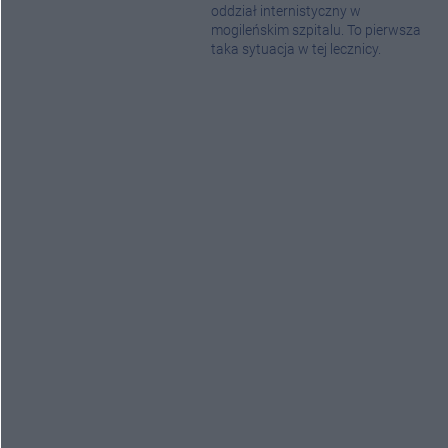
oddział internistyczny w
mogileńskim szpitalu. To pierwsza
taka sytuacja w tej lecznicy.