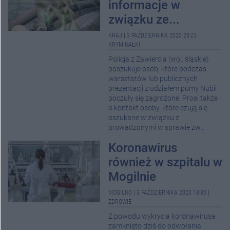
informacje w
związku ze...
KRAJ
|
3 PAŹDZIERNIKA 2020 20:23
|
KRYMINAŁKI
Policja z Zawiercia (woj. śląskie)
poszukuje osób, które podczas
warsztatów lub publicznych
prezentacji z udziałem pumy Nubii
poczuły się zagrożone. Prosi także
o kontakt osoby, które czują się
oszukane w związku z
prowadzonymi w sprawie zw...
Koronawirus
również w szpitalu w
Mogilnie
MOGILNO
|
3 PAŹDZIERNIKA 2020 18:35
|
ZDROWIE
Z powodu wykrycia koronawirusa
zamknięto dziś do odwołania