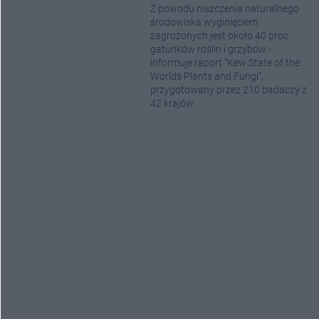
Z powodu niszczenia naturalnego
środowiska wyginięciem
zagrożonych jest około 40 proc.
gatunków roślin i grzybów -
informuje raport “Kew State of the
Worlds Plants and Fungi”,
przygotowany przez 210 badaczy z
42 krajów.