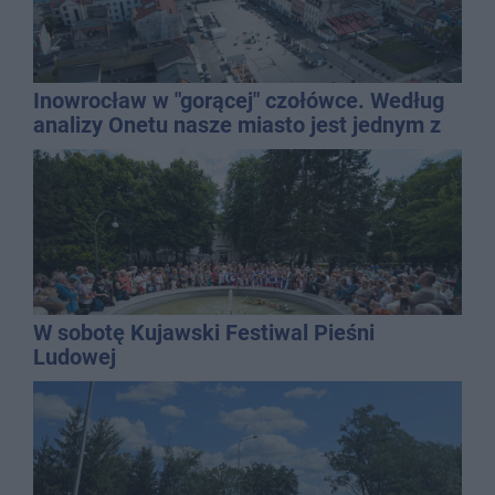
Inowrocław w "gorącej" czołówce. Według
analizy Onetu nasze miasto jest jednym z
najbardziej narażonych na upały
W sobotę Kujawski Festiwal Pieśni
Ludowej