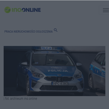
men
search
PRACA
NIERUCHOMOŚCI
OGŁOSZENIA
| fot. archiwum ino.online