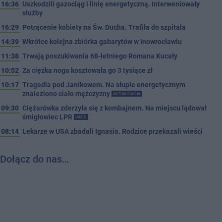
16:36
Uszkodzili gazociąg i linię energetyczną. Interweniowały
służby
16:29
Potrącenie kobiety na Św. Ducha. Trafiła do szpitala
14:39
Wkrótce kolejna zbiórka gabarytów w Inowrocławiu
11:38
Trwają poszukiwania 68-letniego Romana Kucały
10:52
Za ciężka noga kosztowała go 3 tysiące zł
10:17
Tragedia pod Janikowem. Na słupie energetycznym
znaleziono ciało mężczyzny
AKTUALIZACJA
09:30
Ciężarówka zderzyła się z kombajnem. Na miejscu lądował
śmigłowiec LPR
VIDEO
08:14
Lekarze w USA zbadali Ignasia. Rodzice przekazali wieści
Dołącz do nas…