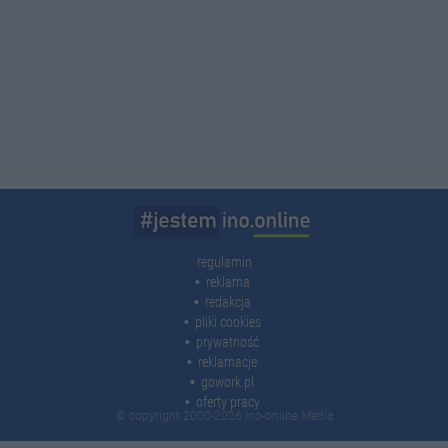
regulamin
reklama
redakcja
pliki cookies
prywatność
reklamacje
gowork.pl
oferty pracy
© copyright 2000-2026 Ino-online Media