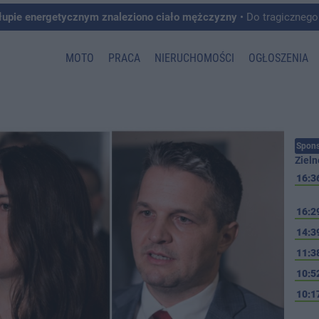
łupie energetycznym znaleziono ciało mężczyzny
• Do tragicznego zdarzenia doszło w 
MOTO
PRACA
NIERUCHOMOŚCI
OGŁOSZENIA
Spons
Zieln
16:3
16:2
14:3
11:3
10:5
10:1