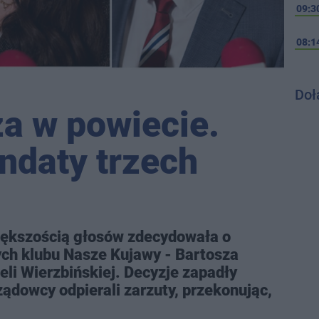
09:3
08:1
Doł
za w powiecie.
daty trzech
ększością głosów zdecydowała o
ch klubu Nasze Kujawy - Bartosza
li Wierzbińskiej. Decyzje zapadły
ądowcy odpierali zarzuty, przekonując,