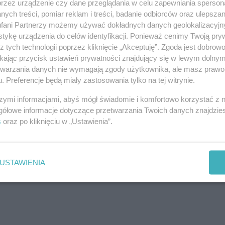
awidłowości podejmowanych uchwał, przygotowało opinię
przez urządzenie czy dane przeglądania w celu zapewniania sperson
lityczną. Ponad wszystko zależy mi na zachowaniu pełnej
ych treści, pomiar reklam i treści, badanie odbiorców oraz ulepszan
fani Partnerzy możemy używać dokładnych danych geolokalizacyjn
o będę dążył do możliwie szybkiego i jednoznacznego
tykę urządzenia do celów identyfikacji. Ponieważ cenimy Twoją pry
. Nie zgadzam się z tą decyzją i skieruję sprawę do sądu.
z tych technologii poprzez kliknięcie „Akceptuję”. Zgoda jest dobro
dnym radnym opozycji - zadawałem pytania, poruszałem
ikając przycisk ustawień prywatności znajdujący się w lewym dolny
etwarzania danych nie wymagają zgody użytkownika, ale masz prawo 
łowa wsparcia. Nie zamierzam tej sprawy przeciągać ani
. Preferencje będą miały zastosowania tylko na tej witrynie.
m przebiegu postępowania będę informował na bieżąco
-
 że do czasu sądowego rozstrzygnięcia pozostaje radnym
szymi informacjami, abyś mógł świadomie i komfortowo korzystać z
gółowe informacje dotyczące przetwarzania Twoich danych znajdzi
s
oraz po kliknięciu w „Ustawienia”.
USTAWIENIA