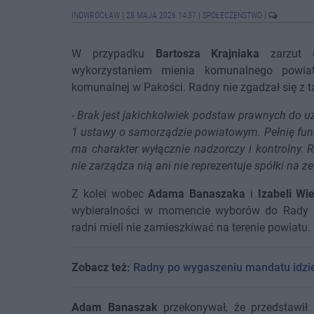
INOWROCŁAW
|
28 MAJA 2026 14:37
|
SPOŁECZEŃSTWO
|
W przypadku
Bartosza Krajniaka
zarzut d
wykorzystaniem mienia komunalnego powiat
komunalnej w Pakości. Radny nie zgadzał się z ta
-
Brak jest jakichkolwiek podstaw prawnych do uz
1 ustawy o samorządzie powiatowym. Pełnię funk
ma charakter wyłącznie nadzorczy i kontrolny. 
nie zarządza nią ani nie reprezentuje spółki na z
Z kolei wobec
Adama Banaszaka
i
Izabeli Wie
wybieralności w momencie wyborów do Rady 
radni mieli nie zamieszkiwać na terenie powiatu.
Zobacz też:
Radny po wygaszeniu mandatu idzie
Adam Banaszak
przekonywał, że przedstawił