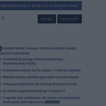
środę rano w okolicach Giebni koło Janikowa. Wówczas na słupie energetycznym odnaleziono ciało mężczyzny.
search
zaloguj
nowy profil
Komfort blisko Solanek. Ostatni budynek Osiedla
.
ego już w sprzedaży
6
Uszkodzili gazociąg i linię energetyczną.
Interweniowały służby
9
Potrącenie kobiety na Św. Ducha. Trafiła do szpitala
9
Wkrótce kolejna zbiórka gabarytów w Inowrocławiu
8
Trwają poszukiwania 68-letniego Romana Kucały
2
Za ciężka noga kosztowała go 3 tysiące zł
7
Tragedia pod Janikowem. Na słupie energetycznym
znaleziono ciało mężczyzny
AKTUALIZACJA