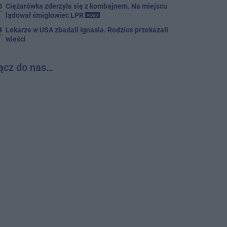
0
Ciężarówka zderzyła się z kombajnem. Na miejscu
lądował śmigłowiec LPR
VIDEO
4
Lekarze w USA zbadali Ignasia. Rodzice przekazali
wieści
ącz do nas…