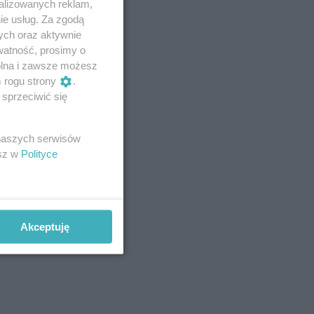
alizowanych reklam,
ie usług. Za zgodą
ych oraz aktywnie
watność, prosimy o
wolna i zawsze możesz
m rogu strony
.
sprzeciwić się
 naszych serwisów
esz w
Polityce
Akceptuję