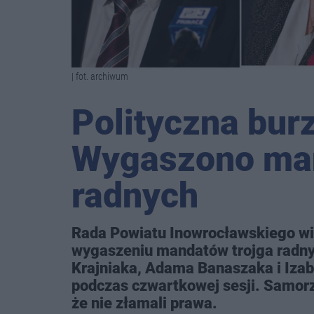
| fot. archiwum
Polityczna bur
Wygaszono man
radnych
Rada Powiatu Inowrocławskiego wi
wygaszeniu mandatów trojga radny
Krajniaka, Adama Banaszaka i Izabe
podczas czwartkowej sesji. Samorz
że nie złamali prawa.