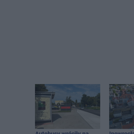
Autobusy wróciły na
Inowrocł