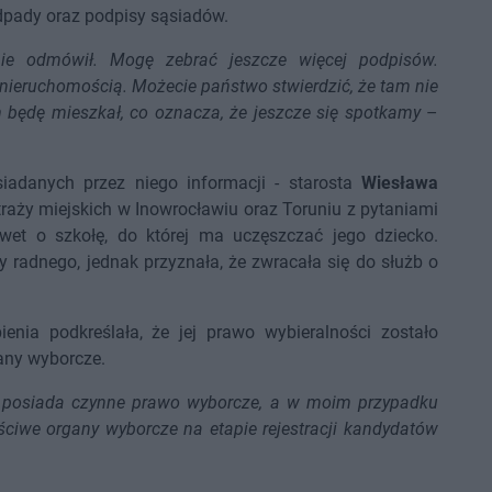
dpady oraz podpisy sąsiadów.
 nie odmówił. Mogę zebrać jeszcze więcej podpisów.
nieruchomością. Możecie państwo stwierdzić, że tam nie
 będę mieszkał, co oznacza, że jeszcze się spotkamy
–
iadanych przez niego informacji - starosta
Wiesława
traży miejskich w Inowrocławiu oraz Toruniu z pytaniami
wet o szkołę, do której ma uczęszczać jego dziecko.
y radnego, jednak przyznała, że zwracała się do służb o
nia podkreślała, że jej prawo wybieralności zostało
any wyborcze.
ra posiada czynne prawo wyborcze, a w moim przypadku
ściwe organy wyborcze na etapie rejestracji kandydatów