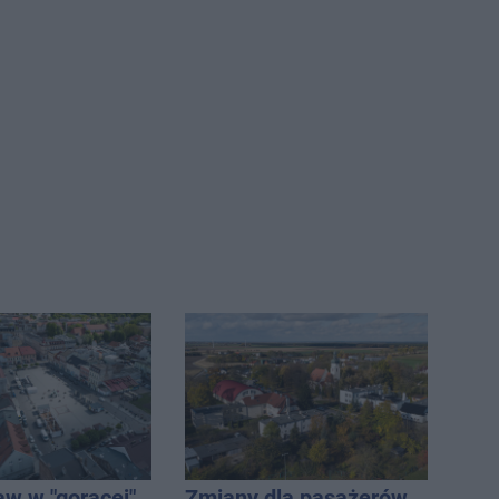
aw w "gorącej"
Zmiany dla pasażerów