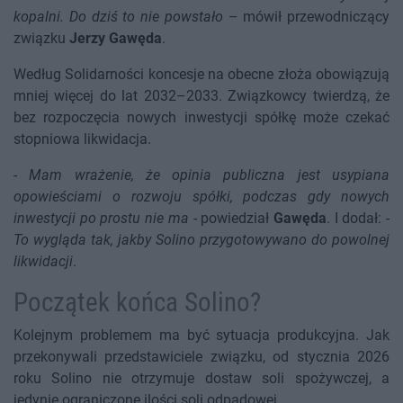
kopalni. Do dziś to nie powstało
– mówił przewodniczący
związku
Jerzy Gawęda
.
Według Solidarności koncesje na obecne złoża obowiązują
mniej więcej do lat 2032–2033. Związkowcy twierdzą, że
bez rozpoczęcia nowych inwestycji spółkę może czekać
stopniowa likwidacja.
-
Mam wrażenie, że opinia publiczna jest usypiana
opowieściami o rozwoju spółki, podczas gdy nowych
inwestycji po prostu nie ma
- powiedział
Gawęda
. I dodał: -
To wygląda tak, jakby Solino przygotowywano do powolnej
likwidacji
.
Początek końca Solino?
Kolejnym problemem ma być sytuacja produkcyjna. Jak
przekonywali przedstawiciele związku, od stycznia 2026
roku Solino nie otrzymuje dostaw soli spożywczej, a
jedynie ograniczone ilości soli odpadowej.