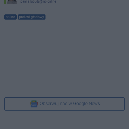
joanna.labuda@ino.online
solino
protest głodowy
Obserwuj nas w Google News