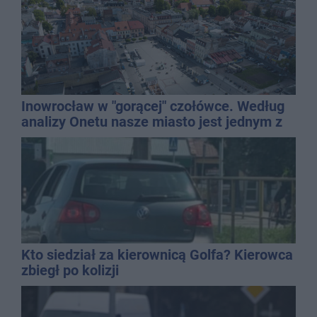
Inowrocław w "gorącej" czołówce. Według
analizy Onetu nasze miasto jest jednym z
najbardziej narażonych na upały
Kto siedział za kierownicą Golfa? Kierowca
zbiegł po kolizji