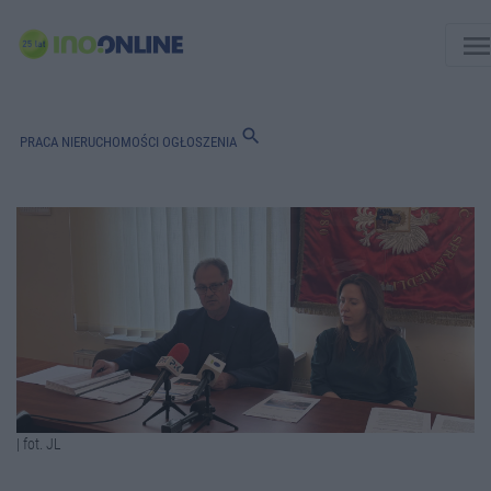
men
search
PRACA
NIERUCHOMOŚCI
OGŁOSZENIA
| fot. JL