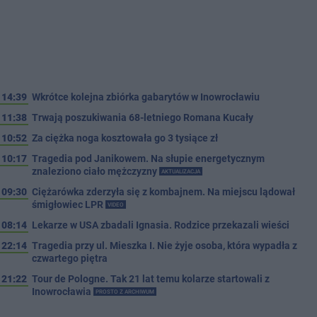
14:39
Wkrótce kolejna zbiórka gabarytów w Inowrocławiu
11:38
Trwają poszukiwania 68-letniego Romana Kucały
10:52
Za ciężka noga kosztowała go 3 tysiące zł
10:17
Tragedia pod Janikowem. Na słupie energetycznym
znaleziono ciało mężczyzny
AKTUALIZACJA
09:30
Ciężarówka zderzyła się z kombajnem. Na miejscu lądował
śmigłowiec LPR
VIDEO
08:14
Lekarze w USA zbadali Ignasia. Rodzice przekazali wieści
22:14
Tragedia przy ul. Mieszka I. Nie żyje osoba, która wypadła z
czwartego piętra
21:22
Tour de Pologne. Tak 21 lat temu kolarze startowali z
Inowrocławia
PROSTO Z ARCHIWUM