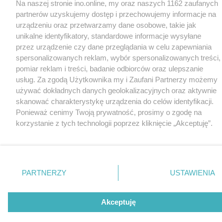
Na naszej stronie ino.online, my oraz naszych 1162 zaufanych
partnerów uzyskujemy dostęp i przechowujemy informacje na
urządzeniu oraz przetwarzamy dane osobowe, takie jak
unikalne identyfikatory, standardowe informacje wysyłane
przez urządzenie czy dane przeglądania w celu zapewniania
spersonalizowanych reklam, wybór spersonalizowanych treści,
pomiar reklam i treści, badanie odbiorców oraz ulepszanie
usług. Za zgodą Użytkownika my i Zaufani Partnerzy możemy
używać dokładnych danych geolokalizacyjnych oraz aktywnie
skanować charakterystykę urządzenia do celów identyfikacji.
Ponieważ cenimy Twoją prywatność, prosimy o zgodę na
korzystanie z tych technologii poprzez kliknięcie „Akceptuję”.
Zgoda jest dobrowolna i zawsze możesz ją zmienić/wycofać
klikając przycisk ustawień prywatności znajdujący się w lewym
dolnym rogu strony
. Niektóre rodzaje przetwarzania danych
nie wymagają zgody użytkownika, ale masz prawo sprzeciwić
PARTNERZY
USTAWIENIA
się takiemu przetwarzaniu. Preferencje będą miały
zastosowania tylko na tej witrynie.
Akceptuję
Zapoznaj się z poniższymi informacjami, abyś mógł świadomie
i komfortowo korzystać z naszych serwisów internetowych.