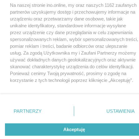
Na naszej stronie ino.online, my oraz naszych 1162 zaufanych
partnerów uzyskujemy dostęp i przechowujemy informacje na
urządzeniu oraz przetwarzamy dane osobowe, takie jak
unikalne identyfikatory, standardowe informacje wysyłane
przez urządzenie czy dane przeglądania w celu zapewniania
spersonalizowanych reklam, wybór spersonalizowanych treści,
pomiar reklam i treści, badanie odbiorców oraz ulepszanie
usług. Za zgodą Użytkownika my i Zaufani Partnerzy możemy
używać dokładnych danych geolokalizacyjnych oraz aktywnie
skanować charakterystykę urządzenia do celów identyfikacji.
Ponieważ cenimy Twoją prywatność, prosimy o zgodę na
korzystanie z tych technologii poprzez kliknięcie „Akceptuję”.
Zgoda jest dobrowolna i zawsze możesz ją zmienić/wycofać
klikając przycisk ustawień prywatności znajdujący się w lewym
dolnym rogu strony
. Niektóre rodzaje przetwarzania danych
nie wymagają zgody użytkownika, ale masz prawo sprzeciwić
PARTNERZY
USTAWIENIA
się takiemu przetwarzaniu. Preferencje będą miały
zastosowania tylko na tej witrynie.
Akceptuję
Zapoznaj się z poniższymi informacjami, abyś mógł świadomie