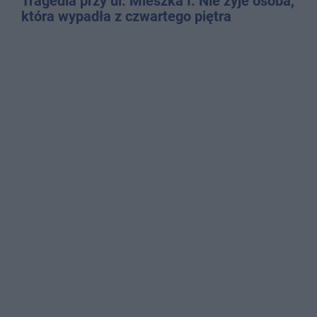
Tragedia przy ul. Mieszka I. Nie żyje osoba,
która wypadła z czwartego piętra