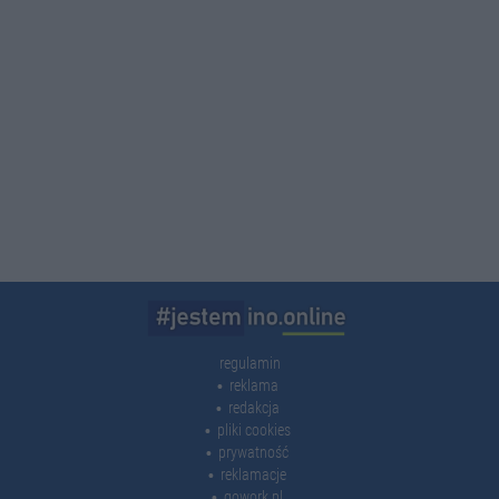
regulamin
reklama
redakcja
pliki cookies
prywatność
reklamacje
gowork.pl