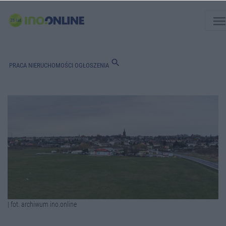
men
search
PRACA
NIERUCHOMOŚCI
OGŁOSZENIA
| fot. archiwum ino.online