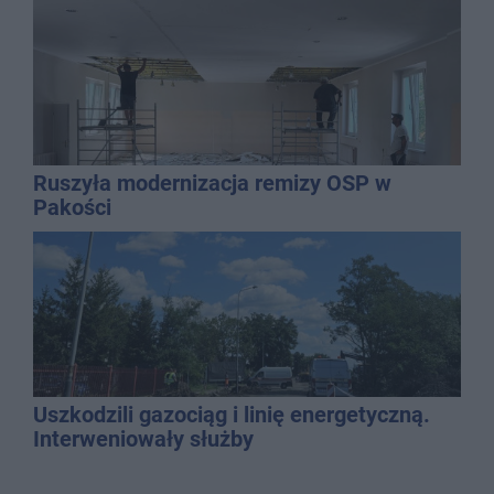
Ruszyła modernizacja remizy OSP w
Pakości
Uszkodzili gazociąg i linię energetyczną.
Interweniowały służby