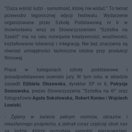
“Cisza wśród ludzi - samotność, której nie widać.” To temat
przewodni tegorocznej edycji festiwalu. Wydarzenie
organizowane przez Szkołę Podstawową nr 6 w
Inowrocławiu wraz ze Stowarzyszeniem “Szóstka na
Sześć!” ma na celu rozwijanie kreatywności, wrażliwości,
kształtowanie tolerancji i integrację. Nie bez znaczenia są
również umiejętności techniczne istotne przy produkcji
filmowej.
Prace w kategoriach szkoły podstawowe i
ponadpodstawowe oceniało jury. W tym roku w składzie
zasiedli
Elżbieta Olszewska
, dyrektor SP nr 6,
Patrycja
Sosnowska
, prezes Stowarzyszenia “Szóstka na 6!” oraz
fotografowie
Agata Sokołowska, Robert Koniec
i
Wojciech
Łowicki
.
-
Żyjemy w świecie pełnym rozmów, obrazów i
nieustannego pośpiechu, a jednak coraz częściej obok nas
są ludzie, którzy pozostają samotni, niezauważeni,