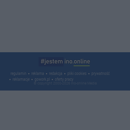
regulamin
reklama
redakcja
pliki cookies
prywatność
reklamacje
gowork.pl
oferty pracy
© copyright 2000-2026 Ino-online Media