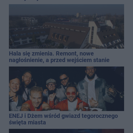
Hala się zmienia. Remont, nowe
nagłośnienie, a przed wejściem stanie
QEMETICA ARENA
ENEJ i Dżem wśród gwiazd tegorocznego
święta miasta