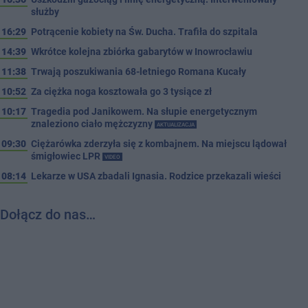
służby
16:29
Potrącenie kobiety na Św. Ducha. Trafiła do szpitala
14:39
Wkrótce kolejna zbiórka gabarytów w Inowrocławiu
11:38
Trwają poszukiwania 68-letniego Romana Kucały
10:52
Za ciężka noga kosztowała go 3 tysiące zł
10:17
Tragedia pod Janikowem. Na słupie energetycznym
znaleziono ciało mężczyzny
AKTUALIZACJA
09:30
Ciężarówka zderzyła się z kombajnem. Na miejscu lądował
śmigłowiec LPR
VIDEO
08:14
Lekarze w USA zbadali Ignasia. Rodzice przekazali wieści
Dołącz do nas…