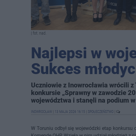
| fot. nad.
Najlepsi w woj
Sukces młodyc
Uczniowie z Inowrocławia wrócili z
konkursie „Sprawny w zawodzie 202
województwa i stanęli na podium w k
INOWROCŁAW
|
13 MAJA 2026 16:15
|
SPOŁECZEŃSTWO
|
W Toruniu odbył się wojewódzki etap konkurs
Komendę OHP. Wzięła w nim udział młodzież z ca