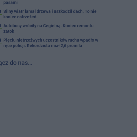
pasami
8
Silny wiatr łamał drzewa i uszkodził dach. To nie
koniec ostrzeżeń
3
Autobusy wróciły na Cegielną. Koniec remontu
zatok
4
Pięciu nietrzeźwych uczestników ruchu wpadło w
ręce policji. Rekordzista miał 2,6 promila
ącz do nas…