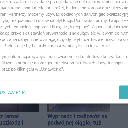
przez urządzenie czy dane przeglądania w celu zapewniania sperson
awia zagrała na
nawiązać walkę z
ych treści, pomiar reklam i treści, badanie odbiorców oraz ulepszan
e. Muzyczny
każdym w tej lidze
fani Partnerzy możemy używać dokładnych danych geolokalizacyjn
 Jana
tykę urządzenia do celów identyfikacji. Ponieważ cenimy Twoją pry
icza
z tych technologii poprzez kliknięcie „Akceptuję”. Zgoda jest dobro
ikając przycisk ustawień prywatności znajdujący się w lewym dolny
etwarzania danych nie wymagają zgody użytkownika, ale masz prawo 
. Preferencje będą miały zastosowania tylko na tej witrynie.
modernizacja
Kto siedział za
szymi informacjami, abyś mógł świadomie i komfortowo korzystać z
SP w Pakości
kierownicą Golfa?
gółowe informacje dotyczące przetwarzania Twoich danych znajdzi
Kierowca zbiegł po
s
oraz po kliknięciu w „Ustawienia”.
kolizji
USTAWIENIA
tr łamał
Wyprzedził radiowóz na
uszkodził
podwójnej ciągłej tuż