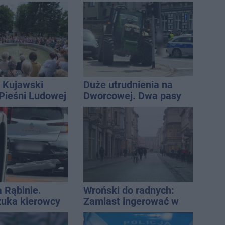
nie koniec
przed pasami
ń
 Kujawski
Duże utrudnienia na
 Pieśni Ludowej
Dworcowej. Dwa pasy
blokowała przyczepa od
ciągnika
a Rąbinie.
Wroński do radnych:
szuka kierowcy
Zamiast ingerować w
prywatną własność
zajmijcie się