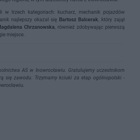
li w trzech kategoriach: kucharz, mechanik pojazdów
anik najlepszy okazał się
Bartosz Balcerak
, który zajął
agdalena Chrzanowska
, również zdobywając pierwszą
gie miejsce.
kolnictwa AS w Inowrocławiu. Gratulujemy uczestnikom
zą się zawodu. Trzymamy kciuki za etap ogólnopolski
-
owrocławiu.