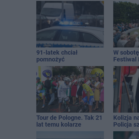
energetycznym
dach. To 
znaleziono ciało
ostrzeże
mężczyzny
91-latek chciał
W sobotę
pomnożyć
Festiwal
oszczędności. Stracił
ponad 10 tys. zł
Tour de Pologne. Tak 21
Kolizja n
lat temu kolarze
Policja 
startowali z
Golfa
Inowrocławia