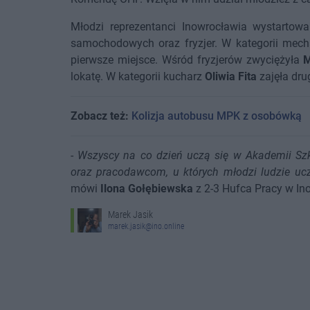
Młodzi reprezentanci Inowrocławia wystartowa
samochodowych oraz fryzjer. W kategorii mech
pierwsze miejsce. Wśród fryzjerów zwyciężyła
M
lokatę. W kategorii kucharz
Oliwia Fita
zajęła dru
Zobacz też:
Kolizja autobusu MPK z osobówką
-
Wszyscy na co dzień uczą się w Akademii Sz
oraz pracodawcom, u których młodzi ludzie uc
mówi
Ilona Gołębiewska
z 2-3 Hufca Pracy w In
Marek Jasik
marek.jasik@ino.online