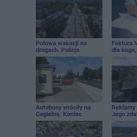
Połowa wakacji na
Faktura 
drogach. Policja
dla kogo,
podsumowała lipiec
wystawić 
Autobusy wróciły na
Reklamy 
Cegielną. Koniec
Jego zda
remontu zatok
Wroński j
[akt.]