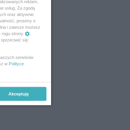
alizowanych reklam,
ie usług. Za zgodą
ych oraz aktywnie
watność, prosimy o
wolna i zawsze możesz
m rogu strony
.
sprzeciwić się
 naszych serwisów
esz w
Polityce
Akceptuję