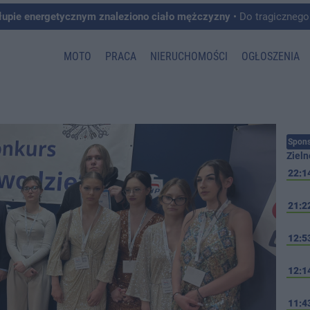
łupie energetycznym znaleziono ciało mężczyzny
• Do tragicznego zdarzenia doszło w 
MOTO
PRACA
NIERUCHOMOŚCI
OGŁOSZENIA
Spons
Zieln
22:1
21:2
12:5
12:1
11:4