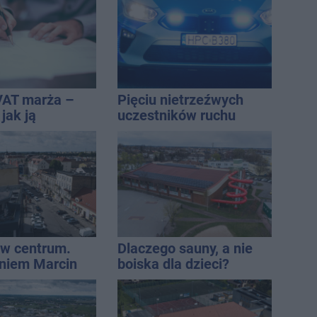
gospodarką
VAT marża –
Pięciu nietrzeźwych
 jak ją
uczestników ruchu
i jak rozliczyć
wpadło w ręce policji.
Rekordzista miał 2,6
promila
w centrum.
Dlaczego sauny, a nie
niem Marcin
boiska dla dzieci?
est w błędzie
Ratusz odpowiada