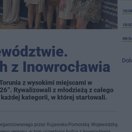
10:0
10:0
09:5
ewództwie.
Doł
h z Inowrocławia
 Torunia z wysokimi miejscami w
6”. Rywalizowali z młodzieżą z całego
ażdej kategorii, w której startowali.
u organizowanego przez Kujawsko-Pomorską Wojewódzką
łego regionu, w tym uczestnicy hufca z Inowrocławia.