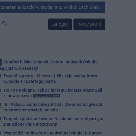
środę rano w okolicach Giebni koło Janikowa. Wówczas na słupie energetycznym odnaleziono ciało mężczyzny.
search
zaloguj
nowy profil
Komfort blisko Solanek. Ostatni budynek Osiedla
.
ego już w sprzedaży
4
Tragedia przy ul. Mieszka I. Nie żyje osoba, która
wypadła z czwartego piętra
2
Tour de Pologne. Tak 21 lat temu kolarze startowali
z Inowrocławia
PROSTO Z ARCHIWUM
3
Dni Pakości coraz bliżej. ENEJ i Dżem wśród gwiazd
tegorocznego święta miasta
4
Tragedia pod Janikowem. Na słupie energetycznym
znaleziono ciało mężczyzny
3
Wyprzedził radiowóz na podwójnej ciągłej tuż przed