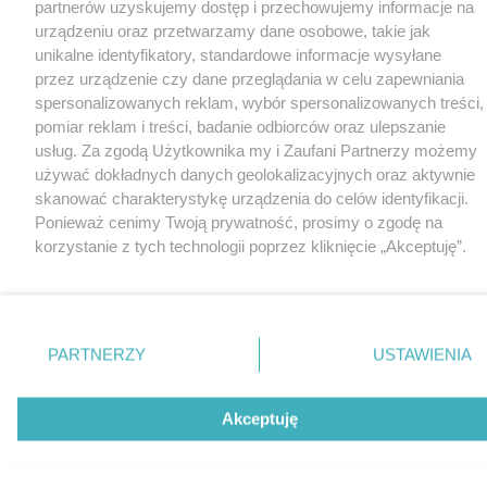
partnerów uzyskujemy dostęp i przechowujemy informacje na
urządzeniu oraz przetwarzamy dane osobowe, takie jak
unikalne identyfikatory, standardowe informacje wysyłane
przez urządzenie czy dane przeglądania w celu zapewniania
spersonalizowanych reklam, wybór spersonalizowanych treści,
pomiar reklam i treści, badanie odbiorców oraz ulepszanie
usług. Za zgodą Użytkownika my i Zaufani Partnerzy możemy
używać dokładnych danych geolokalizacyjnych oraz aktywnie
skanować charakterystykę urządzenia do celów identyfikacji.
Ponieważ cenimy Twoją prywatność, prosimy o zgodę na
korzystanie z tych technologii poprzez kliknięcie „Akceptuję”.
Zgoda jest dobrowolna i zawsze możesz ją zmienić/wycofać
klikając przycisk ustawień prywatności znajdujący się w lewym
dolnym rogu strony
. Niektóre rodzaje przetwarzania danych
nie wymagają zgody użytkownika, ale masz prawo sprzeciwić
PARTNERZY
USTAWIENIA
się takiemu przetwarzaniu. Preferencje będą miały
zastosowania tylko na tej witrynie.
Akceptuję
Zapoznaj się z poniższymi informacjami, abyś mógł świadomie
i komfortowo korzystać z naszych serwisów internetowych.
Szczegółowe informacje dotyczące przetwarzania Twoich