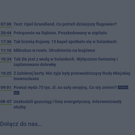
07:00
Test: Opel Grandland. Co potrafi dzisiejszy flagowiec?
20:44
Potrącenie na Rąbinie. Poszkodowany w szpitalu
17:36
Tak brzmią Kujawy. 15 kapel spotkało się w Solankach
11:16
Mikrobus w rowie. Utrudnienia na krajówce
10:34
Tak źle jest z wodą w Solankach. Wyłączono fontannę i
zaplanowano dolewkę
10:25
Z żałobnej karty. Nie żyje były przewodniczący Rady Miejskiej
Inowrocławia
09:01
Powiat wyda 75 tys. zł. na salę sesyjną. Co się zmieni?
TYLKO U
NAS
08-07
Uszkodzili gazociąg i linię energetyczną. Interweniowały
służby
Dołącz do nas…