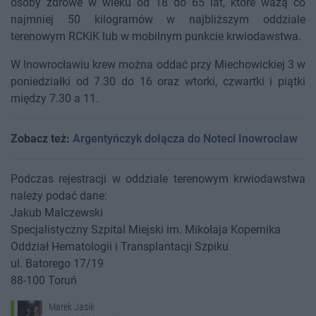
osoby zdrowe w wieku od 18 do 65 lat, które ważą co
najmniej 50 kilogramów w najbliższym oddziale
terenowym RCKiK lub w mobilnym punkcie krwiodawstwa.
W Inowrocławiu krew można oddać przy Miechowickiej 3 w
poniedziałki od 7.30 do 16 oraz wtorki, czwartki i piątki
między 7.30 a 11.
Zobacz też:
Argentyńczyk dołącza do Noteci Inowrocław
Podczas rejestracji w oddziale terenowym krwiodawstwa
należy podać dane:
Jakub Malczewski
Specjalistyczny Szpital Miejski im. Mikołaja Kopernika
Oddział Hematologii i Transplantacji Szpiku
ul. Batorego 17/19
88-100 Toruń
Marek Jasik