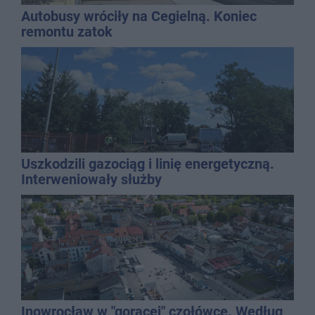
Autobusy wróciły na Cegielną. Koniec
remontu zatok
Uszkodzili gazociąg i linię energetyczną.
Interweniowały służby
Inowrocław w "gorącej" czołówce. Według