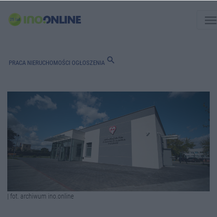
men
search
PRACA
NIERUCHOMOŚCI
OGŁOSZENIA
| fot. archiwum ino.online