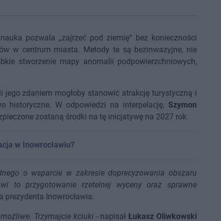
 nauka pozwala „zajrzeć pod ziemię” bez konieczności
ów w centrum miasta. Metody te są bezinwazyjne, nie
ybkie stworzenie mapy anomalii podpowierzchniowych,
li jego zdaniem mogłoby stanowić atrakcję turystyczną i
o historyczne. W odpowiedzi na interpelację,
Szymon
pieczone zostaną środki na tę inicjatywę na 2027 rok.
acja w Inowrocławiu?
nego o wsparcie w zakresie doprecyzowania obszaru
wi to przygotowanie rzetelnej wyceny oraz sprawne
a prezydenta Inowrocławia.
możliwe. Trzymajcie kciuki
- napisał
Łukasz Oliwkowski