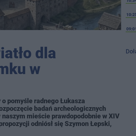
10:3
10:2
09:0
iatło dla
Doł
mku w
y o pomyśle radnego Łukasza
ozpoczęcie badań archeologicznych
w naszym mieście prawdopodobnie w XIV
 propozycji odniósł się Szymon Łepski,