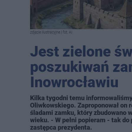
zdjęcie ilustracyjne | fot. AI
Jest zielone św
poszukiwań za
Inowrocławiu
Kilka tygodni temu informowaliśm
Oliwkowskiego. Zaproponował on r
śladami zamku, który zbudowano 
wieku. - W pełni popieram - tak do
zastępca prezydenta.