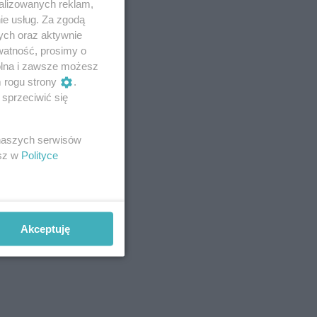
alizowanych reklam,
ie usług. Za zgodą
ych oraz aktywnie
watność, prosimy o
wolna i zawsze możesz
m rogu strony
.
sprzeciwić się
 naszych serwisów
esz w
Polityce
Akceptuję