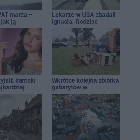
VAT marża –
Lekarze w USA zbadali
 jak ją
Ignasia. Rodzice
i jak rozliczyć
przekazali wieści
zyjnik damski
Wkrótce kolejna zbiórka
jbardziej
gabarytów w
lny? Modele,
Inowrocławiu
ują do wielu