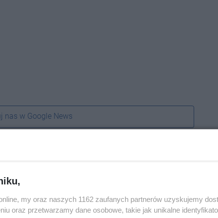
j nas w Google News
niku,
o.online, my oraz naszych 1162 zaufanych partnerów uzyskujemy dos
niu oraz przetwarzamy dane osobowe, takie jak unikalne identyfikat