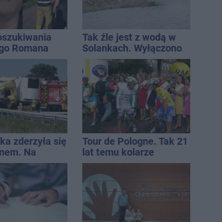
oszukiwania
Tak źle jest z wodą w
ego Romana
Solankach. Wyłączono
fontannę i zaplanowano
dolewkę
ka zderzyła się
Tour de Pologne. Tak 21
jnem. Na
lat temu kolarze
lądował
startowali z
ec LPR
Inowrocławia