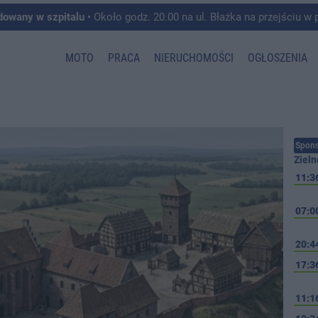
dowany w szpitalu
• Około godz. 20.00 na ul. Błażka na przejściu w pobliżu ul. Wojska P
MOTO
PRACA
NIERUCHOMOŚCI
OGŁOSZENIA
Spons
Zieln
11:3
07:0
20:4
17:3
11:1