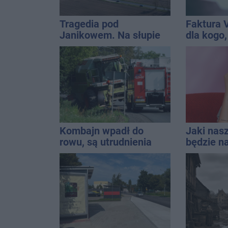
Tragedia pod
Faktura 
Janikowem. Na słupie
dla kogo,
energetycznym
wystawić 
znaleziono ciało
mężczyzny
Kombajn wpadł do
Jaki nas
rowu, są utrudnienia
będzie na
uniwersa
które pas
stylizacji