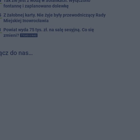
4
Tak źle jest z wodą w Solankach. Wyłączono
fontannę i zaplanowano dolewkę
5
Z żałobnej karty. Nie żyje były przewodniczący Rady
Miejskiej Inowrocławia
1
Powiat wyda 75 tys. zł. na salę sesyjną. Co się
zmieni?
TYLKO U NAS
ącz do nas…