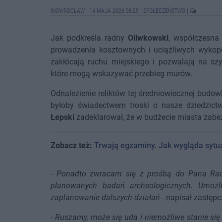
INOWROCŁAW
|
14 MAJA 2026 08:29
|
SPOŁECZEŃSTWO
|
Jak podkreśla radny
Oliwkowski
, współczesna
prowadzenia kosztownych i uciążliwych wykop
zakłócają ruchu miejskiego i pozwalają na sz
które mogą wskazywać przebieg murów.
Odnalezienie reliktów tej średniowiecznej budow
byłoby świadectwem troski o nasze dziedzictw
Łepski
zadeklarował, że w budżecie miasta zabez
Zobacz też:
Trwają egzaminy. Jak wygląda sytu
-
Ponadto zwracam się z prośbą do Pana Rad
planowanych badań archeologicznych. Umożli
zaplanowanie dalszych działań
- napisał zastępc
-
Ruszamy, może się uda i niemożliwe stanie się 