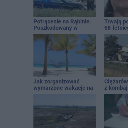
Potrącenie na Rąbinie.
Trwają p
Poszkodowany w
68-letni
szpitalu
Kucały
Jak zorganizować
Ciężarów
wymarzone wakacje na
z komba
Zanzibarze?
miejscu 
śmigłowi