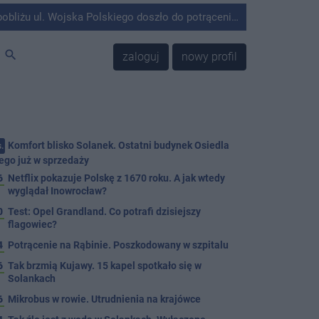
olskiego doszło do potrącenia mężczyzny przez kierującego Mercedesem.
search
zaloguj
nowy profil
Komfort blisko Solanek. Ostatni budynek Osiedla
.
ego już w sprzedaży
6
Netflix pokazuje Polskę z 1670 roku. A jak wtedy
wyglądał Inowrocław?
0
Test: Opel Grandland. Co potrafi dzisiejszy
flagowiec?
4
Potrącenie na Rąbinie. Poszkodowany w szpitalu
6
Tak brzmią Kujawy. 15 kapel spotkało się w
Solankach
6
Mikrobus w rowie. Utrudnienia na krajówce