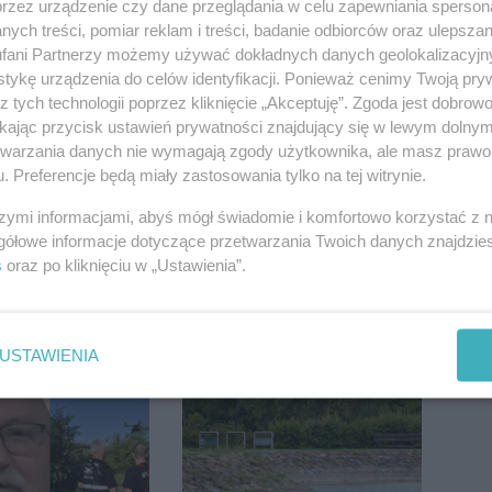
przez urządzenie czy dane przeglądania w celu zapewniania sperson
ych treści, pomiar reklam i treści, badanie odbiorców oraz ulepszan
fani Partnerzy możemy używać dokładnych danych geolokalizacyjn
tykę urządzenia do celów identyfikacji. Ponieważ cenimy Twoją pry
z tych technologii poprzez kliknięcie „Akceptuję”. Zgoda jest dobro
ikając przycisk ustawień prywatności znajdujący się w lewym dolny
etwarzania danych nie wymagają zgody użytkownika, ale masz prawo 
. Preferencje będą miały zastosowania tylko na tej witrynie.
szymi informacjami, abyś mógł świadomie i komfortowo korzystać z
gółowe informacje dotyczące przetwarzania Twoich danych znajdzi
s
oraz po kliknięciu w „Ustawienia”.
ie kobiety na
Mikrobus w rowie.
USTAWIENIA
. Trafiła do
Utrudnienia na krajówce