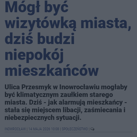
Mógł być
wizytówką miasta,
dziś budzi
niepokój
mieszkańców
Ulica Przesmyk w Inowrocławiu mogłaby
być klimatycznym zaułkiem starego
miasta. Dziś - jak alarmują mieszkańcy -
stała się miejscem libacji, zaśmiecania i
niebezpiecznych sytuacji.
INOWROCŁAW
|
14 MAJA 2026 10:08
|
SPOŁECZEŃSTWO
|