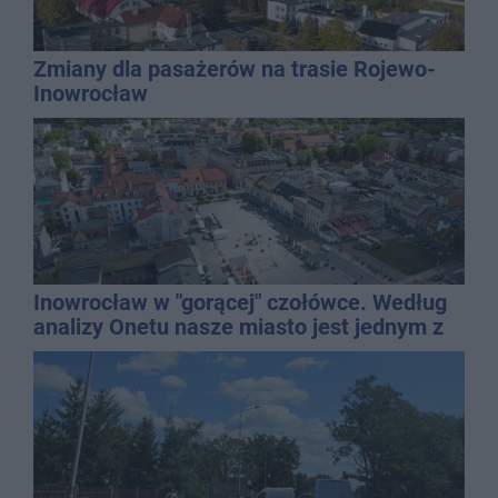
Zmiany dla pasażerów na trasie Rojewo-
Inowrocław
Inowrocław w "gorącej" czołówce. Według
analizy Onetu nasze miasto jest jednym z
najbardziej narażonych na upały