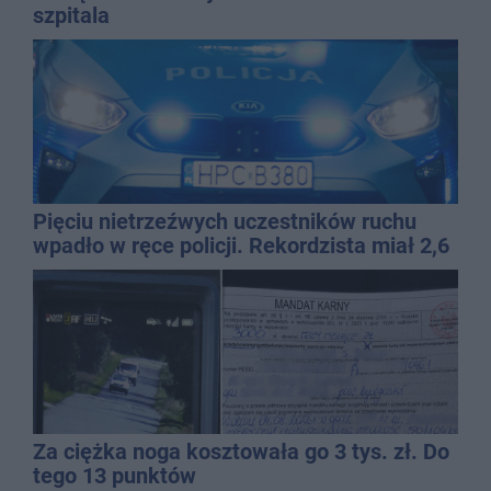
szpitala
Pięciu nietrzeźwych uczestników ruchu
wpadło w ręce policji. Rekordzista miał 2,6
promila
Za ciężka noga kosztowała go 3 tys. zł. Do
tego 13 punktów