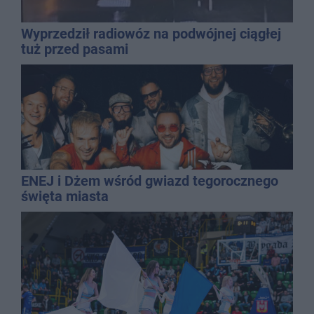
Wyprzedził radiowóz na podwójnej ciągłej
tuż przed pasami
ENEJ i Dżem wśród gwiazd tegorocznego
święta miasta