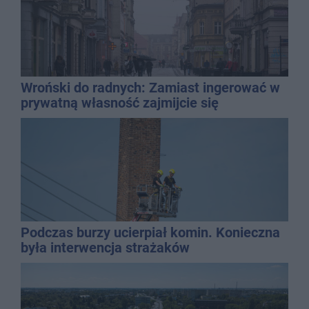
Wroński do radnych: Zamiast ingerować w
prywatną własność zajmijcie się
gospodarką
Podczas burzy ucierpiał komin. Konieczna
była interwencja strażaków