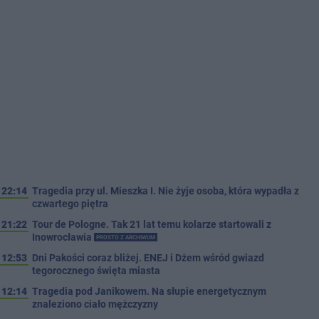
22:14
Tragedia przy ul. Mieszka I. Nie żyje osoba, która wypadła z
czwartego piętra
21:22
Tour de Pologne. Tak 21 lat temu kolarze startowali z
Inowrocławia
PROSTO Z ARCHIWUM
12:53
Dni Pakości coraz bliżej. ENEJ i Dżem wśród gwiazd
tegorocznego święta miasta
12:14
Tragedia pod Janikowem. Na słupie energetycznym
znaleziono ciało mężczyzny