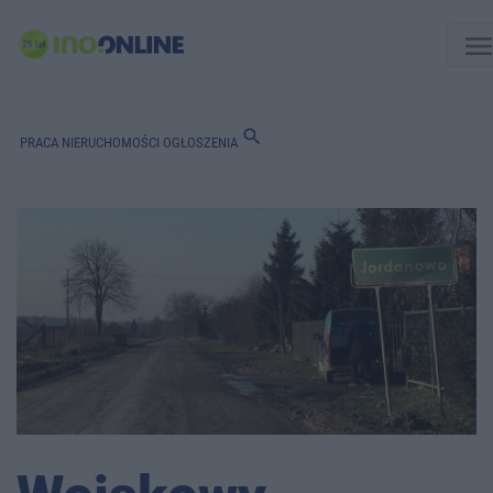
men
search
PRACA
NIERUCHOMOŚCI
OGŁOSZENIA