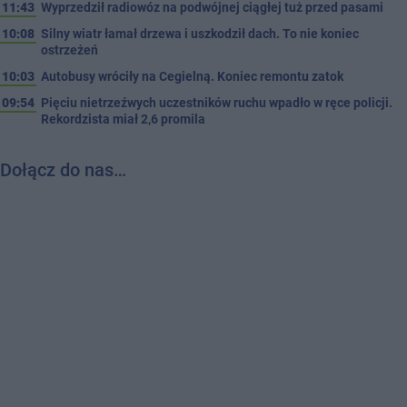
11:43
Wyprzedził radiowóz na podwójnej ciągłej tuż przed pasami
10:08
Silny wiatr łamał drzewa i uszkodził dach. To nie koniec
ostrzeżeń
10:03
Autobusy wróciły na Cegielną. Koniec remontu zatok
09:54
Pięciu nietrzeźwych uczestników ruchu wpadło w ręce policji.
Rekordzista miał 2,6 promila
Dołącz do nas…