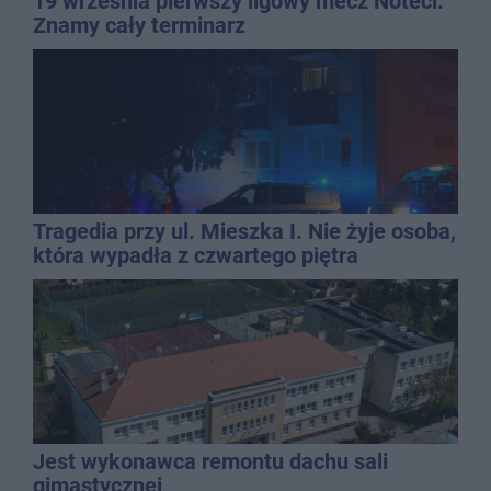
19 września pierwszy ligowy mecz Noteci.
Znamy cały terminarz
Tragedia przy ul. Mieszka I. Nie żyje osoba,
która wypadła z czwartego piętra
Jest wykonawca remontu dachu sali
gimastycznej