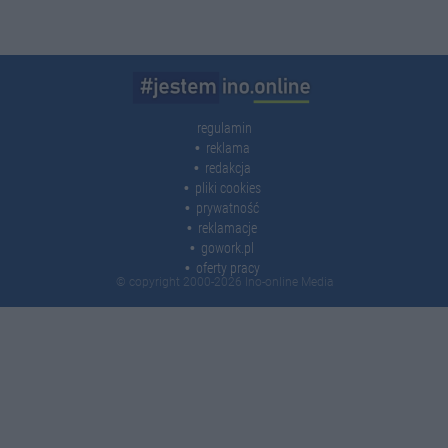
regulamin
reklama
redakcja
pliki cookies
prywatność
reklamacje
gowork.pl
oferty pracy
© copyright 2000-2026 Ino-online Media