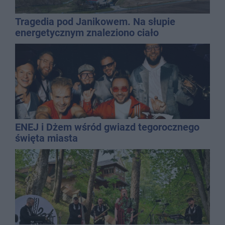
Tragedia pod Janikowem. Na słupie
energetycznym znaleziono ciało
mężczyzny
ENEJ i Dżem wśród gwiazd tegorocznego
święta miasta