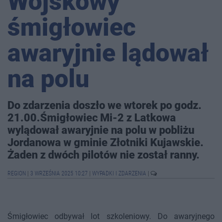
Wojskowy
śmigłowiec
awaryjnie lądował
na polu
Do zdarzenia doszło we wtorek po godz.
21.00.Śmigłowiec Mi-2 z Latkowa
wylądował awaryjnie na polu w pobliżu
Jordanowa w gminie Złotniki Kujawskie.
Żaden z dwóch pilotów nie został ranny.
REGION
|
3 WRZEŚNIA 2025 10:27
|
WYPADKI I ZDARZENIA
|
Śmigłowiec odbywał lot szkoleniowy. Do awaryjnego