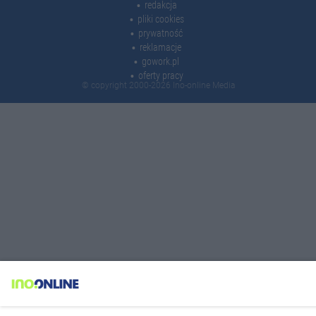
redakcja
pliki cookies
prywatność
reklamacje
gowork.pl
oferty pracy
© copyright 2000-2026 Ino-online Media