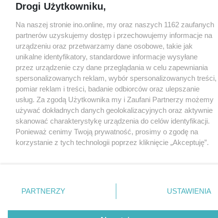
Drogi Użytkowniku,
Na naszej stronie ino.online, my oraz naszych 1162 zaufanych
partnerów uzyskujemy dostęp i przechowujemy informacje na
urządzeniu oraz przetwarzamy dane osobowe, takie jak
unikalne identyfikatory, standardowe informacje wysyłane
przez urządzenie czy dane przeglądania w celu zapewniania
spersonalizowanych reklam, wybór spersonalizowanych treści,
pomiar reklam i treści, badanie odbiorców oraz ulepszanie
usług. Za zgodą Użytkownika my i Zaufani Partnerzy możemy
używać dokładnych danych geolokalizacyjnych oraz aktywnie
skanować charakterystykę urządzenia do celów identyfikacji.
Ponieważ cenimy Twoją prywatność, prosimy o zgodę na
korzystanie z tych technologii poprzez kliknięcie „Akceptuję”.
Zgoda jest dobrowolna i zawsze możesz ją zmienić/wycofać
klikając przycisk ustawień prywatności znajdujący się w lewym
dolnym rogu strony
. Niektóre rodzaje przetwarzania danych
nie wymagają zgody użytkownika, ale masz prawo sprzeciwić
PARTNERZY
USTAWIENIA
się takiemu przetwarzaniu. Preferencje będą miały
zastosowania tylko na tej witrynie.