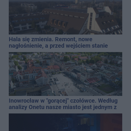
Hala się zmienia. Remont, nowe
nagłośnienie, a przed wejściem stanie
QEMETICA ARENA
Inowrocław w "gorącej" czołówce. Według
analizy Onetu nasze miasto jest jednym z
najbardziej narażonych na upały