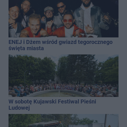
ENEJ i Dżem wśród gwiazd tegorocznego
święta miasta
W sobotę Kujawski Festiwal Pieśni
Ludowej