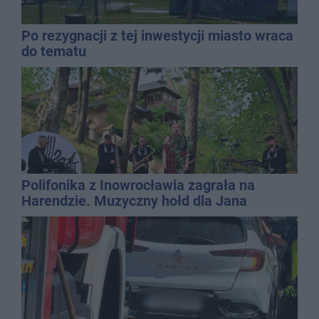
Po rezygnacji z tej inwestycji miasto wraca
do tematu
Polifonika z Inowrocławia zagrała na
Harendzie. Muzyczny hołd dla Jana
Kasprowicza