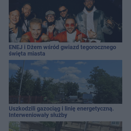
ENEJ i Dżem wśród gwiazd tegorocznego
święta miasta
Uszkodzili gazociąg i linię energetyczną.
Interweniowały służby