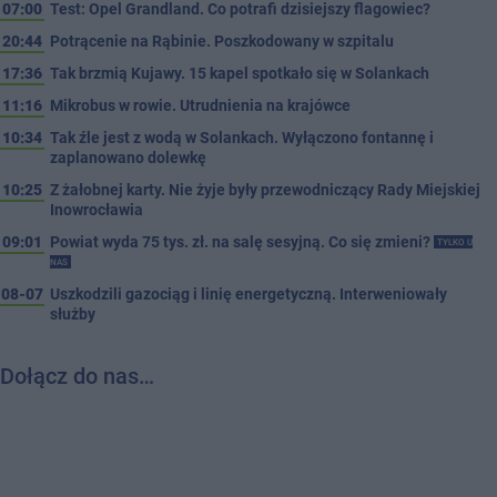
07:00
Test: Opel Grandland. Co potrafi dzisiejszy flagowiec?
20:44
Potrącenie na Rąbinie. Poszkodowany w szpitalu
17:36
Tak brzmią Kujawy. 15 kapel spotkało się w Solankach
11:16
Mikrobus w rowie. Utrudnienia na krajówce
10:34
Tak źle jest z wodą w Solankach. Wyłączono fontannę i
zaplanowano dolewkę
10:25
Z żałobnej karty. Nie żyje były przewodniczący Rady Miejskiej
Inowrocławia
09:01
Powiat wyda 75 tys. zł. na salę sesyjną. Co się zmieni?
TYLKO U
NAS
08-07
Uszkodzili gazociąg i linię energetyczną. Interweniowały
służby
Dołącz do nas…