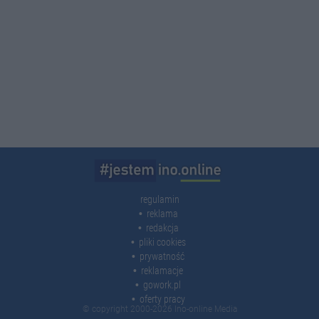
regulamin
reklama
redakcja
pliki cookies
prywatność
reklamacje
gowork.pl
oferty pracy
© copyright 2000-2026 Ino-online Media