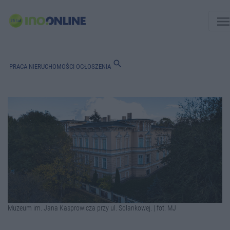
men
search
PRACA
NIERUCHOMOŚCI
OGŁOSZENIA
Muzeum im. Jana Kasprowicza przy ul. Solankowej. | fot. MJ