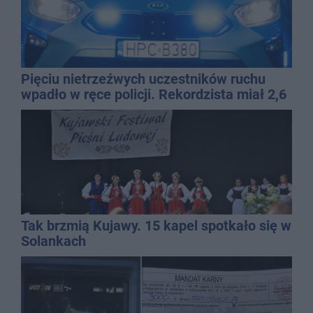
Pięciu nietrzeźwych uczestników ruchu
wpadło w ręce policji. Rekordzista miał 2,6
promila
Tak brzmią Kujawy. 15 kapel spotkało się w
Solankach