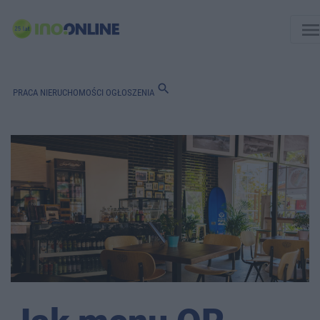
men
search
PRACA
NIERUCHOMOŚCI
OGŁOSZENIA