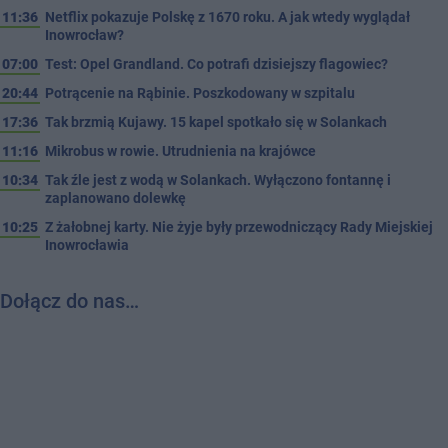
11:36
Netflix pokazuje Polskę z 1670 roku. A jak wtedy wyglądał
Inowrocław?
07:00
Test: Opel Grandland. Co potrafi dzisiejszy flagowiec?
20:44
Potrącenie na Rąbinie. Poszkodowany w szpitalu
17:36
Tak brzmią Kujawy. 15 kapel spotkało się w Solankach
11:16
Mikrobus w rowie. Utrudnienia na krajówce
10:34
Tak źle jest z wodą w Solankach. Wyłączono fontannę i
zaplanowano dolewkę
10:25
Z żałobnej karty. Nie żyje były przewodniczący Rady Miejskiej
Inowrocławia
Dołącz do nas…