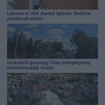
Lekarze w USA zbadali Ignasia. Rodzice
przekazali wieści
Uszkodzili gazociąg i linię energetyczną.
Interweniowały służby