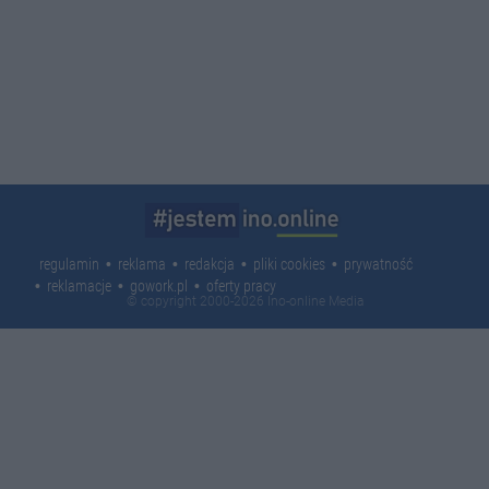
regulamin
reklama
redakcja
pliki cookies
prywatność
reklamacje
gowork.pl
oferty pracy
© copyright 2000-2026 Ino-online Media