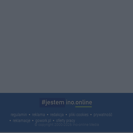
regulamin
reklama
redakcja
pliki cookies
prywatność
reklamacje
gowork.pl
oferty pracy
© copyright 2000-2026 Ino-online Media