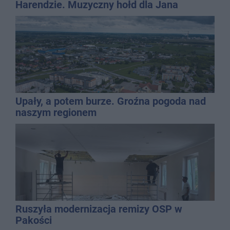
Harendzie. Muzyczny hołd dla Jana
Kasprowicza
Upały, a potem burze. Groźna pogoda nad
naszym regionem
Ruszyła modernizacja remizy OSP w
Pakości