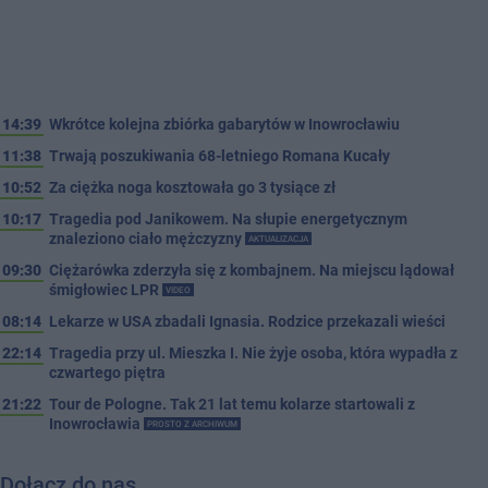
14:39
Wkrótce kolejna zbiórka gabarytów w Inowrocławiu
11:38
Trwają poszukiwania 68-letniego Romana Kucały
10:52
Za ciężka noga kosztowała go 3 tysiące zł
10:17
Tragedia pod Janikowem. Na słupie energetycznym
znaleziono ciało mężczyzny
AKTUALIZACJA
09:30
Ciężarówka zderzyła się z kombajnem. Na miejscu lądował
śmigłowiec LPR
VIDEO
08:14
Lekarze w USA zbadali Ignasia. Rodzice przekazali wieści
22:14
Tragedia przy ul. Mieszka I. Nie żyje osoba, która wypadła z
czwartego piętra
21:22
Tour de Pologne. Tak 21 lat temu kolarze startowali z
Inowrocławia
PROSTO Z ARCHIWUM
Dołącz do nas…