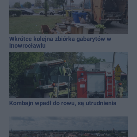
Wkrótce kolejna zbiórka gabarytów w
Inowrocławiu
Kombajn wpadł do rowu, są utrudnienia