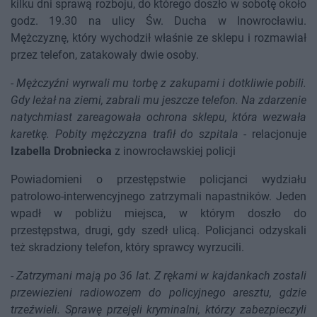
kilku dni sprawą rozboju, do którego doszło w sobotę około
godz. 19.30 na ulicy Św. Ducha w Inowrocławiu.
Mężczyznę, który wychodził właśnie ze sklepu i rozmawiał
przez telefon, zatakowały dwie osoby.
-
Mężczyźni wyrwali mu torbę z zakupami i dotkliwie pobili.
Gdy leżał na ziemi, zabrali mu jeszcze telefon. Na zdarzenie
natychmiast zareagowała ochrona sklepu, która wezwała
karetkę. Pobity mężczyzna trafił do szpitala
- relacjonuje
Izabella Drobniecka
z inowrocławskiej policji
Powiadomieni o przestępstwie policjanci wydziału
patrolowo-interwencyjnego zatrzymali napastników. Jeden
wpadł w pobliżu miejsca, w którym doszło do
przestępstwa, drugi, gdy szedł ulicą. Policjanci odzyskali
też skradziony telefon, który sprawcy wyrzucili.
-
Zatrzymani mają po 36 lat. Z rękami w kajdankach zostali
przewiezieni radiowozem do policyjnego aresztu, gdzie
trzeźwieli. Sprawę przejęli kryminalni, którzy zabezpieczyli