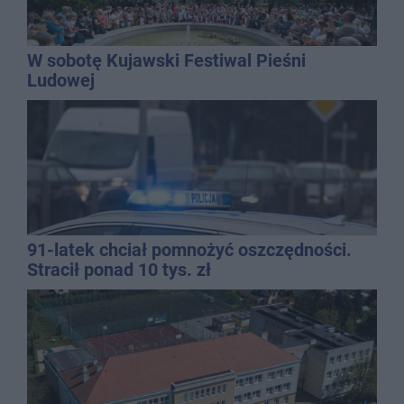
W sobotę Kujawski Festiwal Pieśni
Ludowej
91-latek chciał pomnożyć oszczędności.
Stracił ponad 10 tys. zł