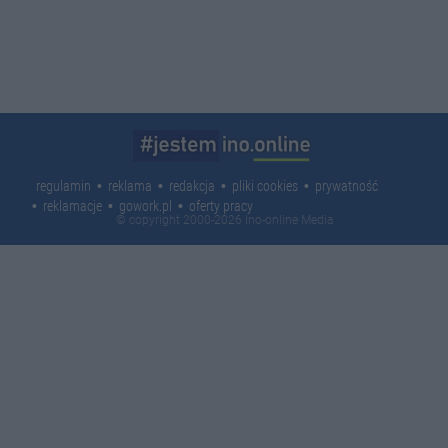
regulamin
reklama
redakcja
pliki cookies
prywatność
reklamacje
gowork.pl
oferty pracy
© copyright 2000-2026 Ino-online Media