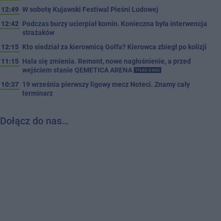
12:49
W sobotę Kujawski Festiwal Pieśni Ludowej
12:42
Podczas burzy ucierpiał komin. Konieczna była interwencja
strażaków
12:15
Kto siedział za kierownicą Golfa? Kierowca zbiegł po kolizji
11:15
Hala się zmienia. Remont, nowe nagłośnienie, a przed
wejściem stanie QEMETICA ARENA
TYLKO U NAS
10:37
19 września pierwszy ligowy mecz Noteci. Znamy cały
terminarz
Dołącz do nas…