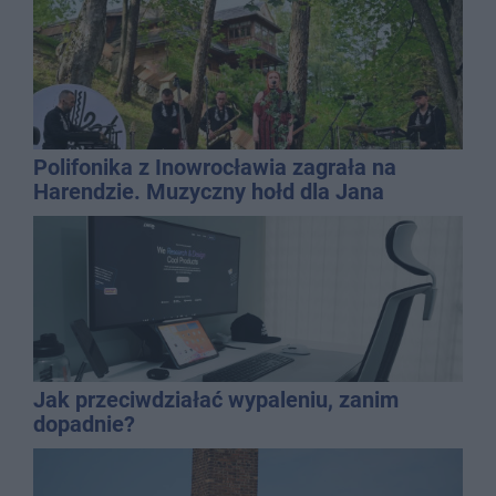
Polifonika z Inowrocławia zagrała na
Harendzie. Muzyczny hołd dla Jana
Kasprowicza
Jak przeciwdziałać wypaleniu, zanim
dopadnie?