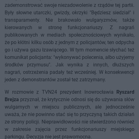
zademonstrować swoje niezadowolenie z rządów tej partii.
Były słowne utarczki, gwizdy, okrzyki "Będziesz siedział" i
transparamenty. Nie brakowało wulgaryzmów, także
kierowanych w stronę funkcjonariuszy. Z nagrań
publikowanych w mediach społecznościowych wynikało,
że po kłótni kilku osób z jednym z policjantów, ten odpycha
go i używa gazu łzawiącego. W tym momencie słychać też
komunikat policjanta: "wykonywać polecenia, albo użyjemy
środków przymusu". Jak wynika z innych, dłuższych
nagrań, ostrzeżenia padały też wcześniej. W konsekwencji
jeden z demonstrantów został też zatrzymany.
W rozmowie z TVN24 prezydent Inowrocławia
Ryszard
Brejza
przyznał, że krytycznie odnosi się do używania słów
wulgarnych w miejscu publicznych, ale jednocześnie
uważa, że nie powinno stać się to przyczyną takich działań
ze strony policji. Nieprawidłowości nie stwierdzono również
w zakresie zajęcia przez funkcjonariuszy miejskiego
parkingu. Decyzja nie jest prawomocna.