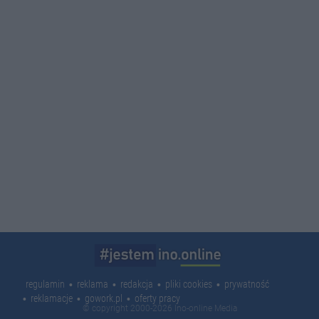
regulamin
reklama
redakcja
pliki cookies
prywatność
reklamacje
gowork.pl
oferty pracy
© copyright 2000-2026 Ino-online Media