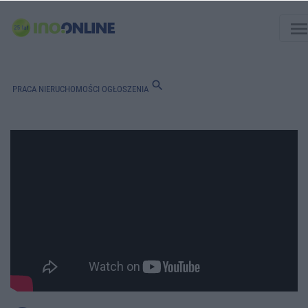
men
search
PRACA
NIERUCHOMOŚCI
OGŁOSZENIA