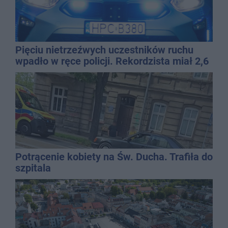
Pięciu nietrzeźwych uczestników ruchu
wpadło w ręce policji. Rekordzista miał 2,6
promila
Potrącenie kobiety na Św. Ducha. Trafiła do
szpitala