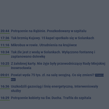
20:44
Potrącenie na Rąbinie. Poszkodowany w szpitalu
17:36
Tak brzmią Kujawy. 15 kapel spotkało się w Solankach
11:16
Mikrobus w rowie. Utrudnienia na krajówce
10:34
Tak źle jest z wodą w Solankach. Wyłączono fontannę i
zaplanowano dolewkę
10:25
Z żałobnej karty. Nie żyje były przewodniczący Rady Miejskiej
Inowrocławia
09:01
Powiat wyda 75 tys. zł. na salę sesyjną. Co się zmieni?
TYLKO U
NAS
16:36
Uszkodzili gazociąg i linię energetyczną. Interweniowały
służby
16:29
Potrącenie kobiety na Św. Ducha. Trafiła do szpitala