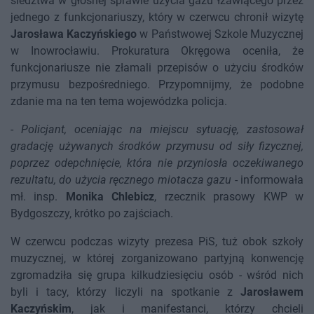
śledztwa w głośnej sprawie użycia gazu łzawiącego przez
jednego z funkcjonariuszy, który w czerwcu chronił wizytę
Jarosława Kaczyńskiego
w Państwowej Szkole Muzycznej
w Inowrocławiu. Prokuratura Okręgowa oceniła, że
funkcjonariusze nie złamali przepisów o użyciu środków
przymusu bezpośredniego. Przypomnijmy, że podobne
zdanie ma na ten tema wojewódzka policja.
-
Policjant, oceniając na miejscu sytuację, zastosował
gradację używanych środków przymusu od siły fizycznej,
poprzez odepchnięcie, która nie przyniosła oczekiwanego
rezultatu, do użycia ręcznego miotacza gazu
- informowała
mł. insp.
Monika Chlebicz
, rzecznik prasowy KWP w
Bydgoszczy, krótko po zajściach.
W czerwcu podczas wizyty prezesa PiS, tuż obok szkoły
muzycznej, w której zorganizowano partyjną konwencję
zgromadziła się grupa kilkudziesięciu osób - wśród nich
byli i tacy, którzy liczyli na spotkanie z
Jarosławem
Kaczyńskim
, jak i manifestanci, którzy chcieli