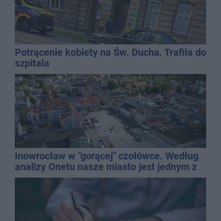
Potrącenie kobiety na Św. Ducha. Trafiła do
szpitala
Inowrocław w "gorącej" czołówce. Według
analizy Onetu nasze miasto jest jednym z
najbardziej narażonych na upały