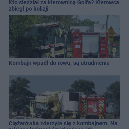
Kto siedział za kierownicą Golfa? Kierowca
zbiegł po kolizji
Kombajn wpadł do rowu, są utrudnienia
Ciężarówka zderzyła się z kombajnem. Na