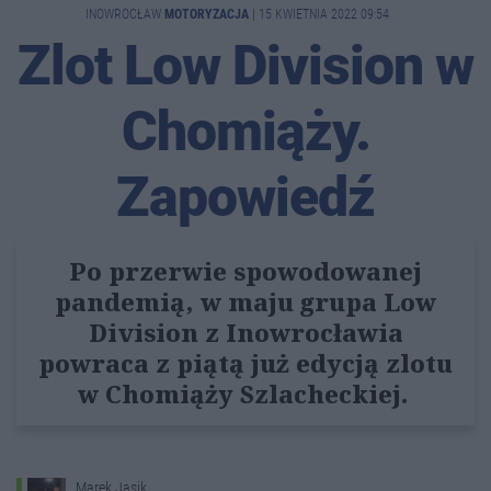
INOWROCŁAW
MOTORYZACJA
|
15 KWIETNIA 2022 09:54
Zlot Low Division w
Chomiąży.
Zapowiedź
Po przerwie spowodowanej
pandemią, w maju grupa Low
Division z Inowrocławia
powraca z piątą już edycją zlotu
w Chomiąży Szlacheckiej.
Marek Jasik