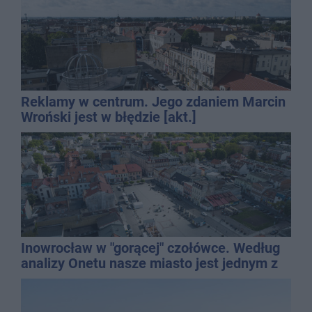
Reklamy w centrum. Jego zdaniem Marcin
Wroński jest w błędzie [akt.]
Inowrocław w "gorącej" czołówce. Według
analizy Onetu nasze miasto jest jednym z
najbardziej narażonych na upały