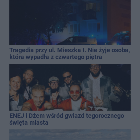
Tragedia przy ul. Mieszka I. Nie żyje osoba,
która wypadła z czwartego piętra
ENEJ i Dżem wśród gwiazd tegorocznego
święta miasta