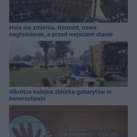
Hala się zmienia. Remont, nowe
nagłośnienie, a przed wejściem stanie
QEMETICA ARENA
Wkrótce kolejna zbiórka gabarytów w
Inowrocławiu