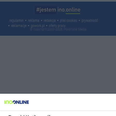
regulamin
reklama
redakcja
pliki cookies
prywatność
reklamacje
gowork.pl
oferty pracy
© copyright 2000-2026 Ino-online Media