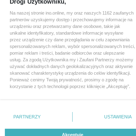
Drogi Użytkowniku,
Na naszej stronie ino.online, my oraz naszych 1162 zaufanych
partnerów uzyskujemy dostęp i przechowujemy informacje na
urządzeniu oraz przetwarzamy dane osobowe, takie jak
unikalne identyfikatory, standardowe informacje wysyłane
przez urządzenie czy dane przeglądania w celu zapewniania
spersonalizowanych reklam, wybór spersonalizowanych treści,
pomiar reklam i treści, badanie odbiorców oraz ulepszanie
usług. Za zgodą Użytkownika my i Zaufani Partnerzy możemy
używać dokładnych danych geolokalizacyjnych oraz aktywnie
skanować charakterystykę urządzenia do celów identyfikacji.
Ponieważ cenimy Twoją prywatność, prosimy o zgodę na
korzystanie z tych technologii poprzez kliknięcie „Akceptuję”.
Zgoda jest dobrowolna i zawsze możesz ją zmienić/wycofać
klikając przycisk ustawień prywatności znajdujący się w lewym
dolnym rogu strony
. Niektóre rodzaje przetwarzania danych
nie wymagają zgody użytkownika, ale masz prawo sprzeciwić
PARTNERZY
USTAWIENIA
się takiemu przetwarzaniu. Preferencje będą miały
zastosowania tylko na tej witrynie.
Akceptuję