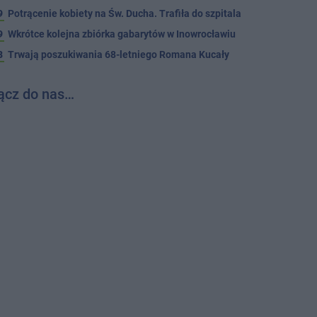
9
Potrącenie kobiety na Św. Ducha. Trafiła do szpitala
9
Wkrótce kolejna zbiórka gabarytów w Inowrocławiu
8
Trwają poszukiwania 68-letniego Romana Kucały
ącz do nas…