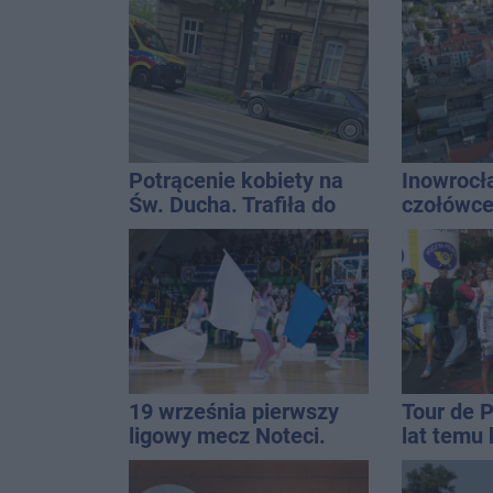
Potrącenie kobiety na
Inowrocł
Św. Ducha. Trafiła do
czołówce
szpitala
analizy 
miasto j
najbardz
na upały
19 września pierwszy
Tour de 
ligowy mecz Noteci.
lat temu 
Znamy cały terminarz
startowal
Inowrocł