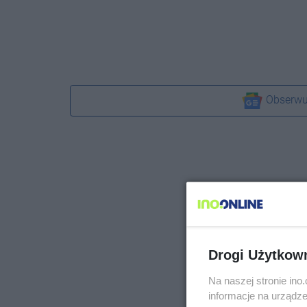
Obserwu
Drogi Użytkow
Na naszej stronie in
informacje na urządze