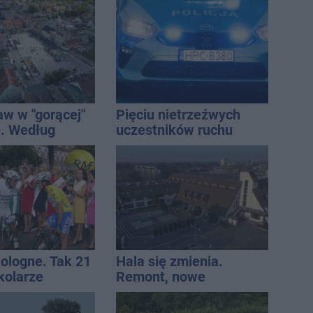
aw w "gorącej"
Pięciu nietrzeźwych
. Według
uczestników ruchu
Onetu nasze
wpadło w ręce policji.
est jednym z
Rekordzista miał 2,6
iej narażonych
promila
Pologne. Tak 21
Hala się zmienia.
kolarze
Remont, nowe
i z
nagłośnienie, a przed
awia
wejściem stanie