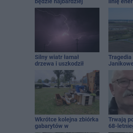
będzie najbardziej
linię ene
uniwersalny? Modele,
Interwen
które pasują do wielu
stylizacji
Silny wiatr łamał
Tragedia
drzewa i uszkodził
Janikowe
dach. To nie koniec
energet
ostrzeżeń
znalezion
mężczyz
Wkrótce kolejna zbiórka
Trwają p
gabarytów w
68-letni
Inowrocławiu
Kucały