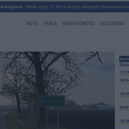
 na krajówce
• Około godz. 11.00 na drodze pomiędzy Gocanowem a Chełmiczkami w g
MOTO
PRACA
NIERUCHOMOŚCI
OGŁOSZENIA
Spons
Zieln
11:1
10:3
10:2
09:0
16:3