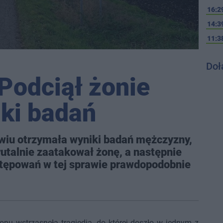
16:2
14:3
11:3
Doł
Podciął żonie
iki badań
wiu otrzymała wyniki badań mężczyzny,
utalnie zaatakował żonę, a następnie
stępowań w tej sprawie prawdopodobnie
u wstrząsnęła tragiedia, do której doszło w jednym z