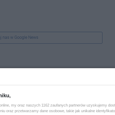
j nas w Google News
niku,
o.online, my oraz naszych 1162 zaufanych partnerów uzyskujemy dos
niu oraz przetwarzamy dane osobowe, takie jak unikalne identyfikat