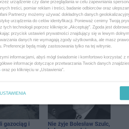
przez urządzenie czy dane przeglądania w celu zapewniania sperson
ych treści, pomiar reklam i treści, badanie odbiorców oraz ulepszan
fani Partnerzy możemy używać dokładnych danych geolokalizacyjn
tykę urządzenia do celów identyfikacji. Ponieważ cenimy Twoją pry
z tych technologii poprzez kliknięcie „Akceptuję”. Zgoda jest dobro
ikając przycisk ustawień prywatności znajdujący się w lewym dolny
etwarzania danych nie wymagają zgody użytkownika, ale masz prawo 
. Preferencje będą miały zastosowania tylko na tej witrynie.
szymi informacjami, abyś mógł świadomie i komfortowo korzystać z
wpadł do
Podczas burzy ucierpiał
gółowe informacje dotyczące przetwarzania Twoich danych znajdzi
utrudnienia
komin. Konieczna była
s
oraz po kliknięciu w „Ustawienia”.
interwencja strażaków
USTAWIENIA
i gazociąg i
Nie żyje Bolesław Szulc,