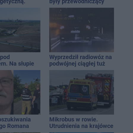
rgetyczną.
były przewodniczący
iowały służby
Rady Miejskiej i
wieloletni dyrektor SP
14
 pod
Wyprzedził radiowóz na
m. Na słupie
podwójnej ciągłej tuż
ycznym
przed pasami
o ciało
ny
oszukiwania
Mikrobus w rowie.
ego Romana
Utrudnienia na krajówce