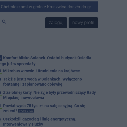
minie Kruszwica doszło do groźnie wyglądającego zdarzenia.
search
zaloguj
nowy profil
Komfort blisko Solanek. Ostatni budynek Osiedla
.
ego już w sprzedaży
6
Mikrobus w rowie. Utrudnienia na krajówce
4
Tak źle jest z wodą w Solankach. Wyłączono
fontannę i zaplanowano dolewkę
5
Z żałobnej karty. Nie żyje były przewodniczący Rady
Miejskiej Inowrocławia
1
Powiat wyda 75 tys. zł. na salę sesyjną. Co się
zmieni?
TYLKO U NAS
6
Uszkodzili gazociąg i linię energetyczną.
Interweniowały służby