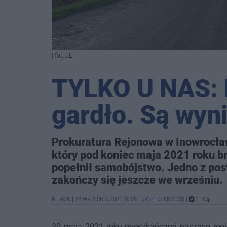
| fot. JL
TYLKO U NAS: 
gardło. Są wyn
Prokuratura Rejonowa w Inowrocła
który pod koniec maja 2021 roku br
popełnił samobójstwo. Jedno z po
zakończy się jeszcze we wrześniu.
REGION
|
24 WRZEŚNIA 2021 10:08
|
SPOŁECZEŃSTWO
|
2
|
30 maja 2021 roku mieszkańcami naszego region