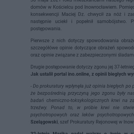
domów w Kościelcu pod Inowrocławiem. Pomięd
konsekwencji Maciej Dz. chwycił za nóż i zad
następnie uciekł i popełnił samobójstwo.
postępowania.
Pierwsze z nich dotyczy spowodowania obrażeń
szczegółówe opinie dotyczące obrażeń spowo
oraz opinie związane z zabezpieczonymi śladami
Drugie postępowanie dotyczy zgonu jej 37-letnieg
Jak ustalił portal ino.online, z opinii biegłych 
-
Do prokuratury wpłynęła już opinia biegłych po 
że bezpośrednią przyczyną jego zgonu były na
badań chemiczno-toksykologicznych krwi na za
trzeźwy. Ponad to, w próbie krwi nie stwie
psychotropowych oraz leków psychotropowych
Szelągowski
, szef Prokuratury Rejonowej w Inow
32-letnia Marika nadal walczy o życie w sz