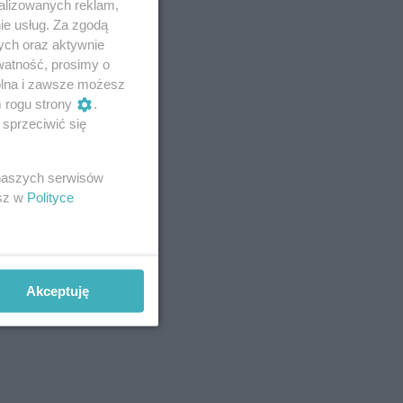
alizowanych reklam,
ie usług. Za zgodą
ych oraz aktywnie
watność, prosimy o
wolna i zawsze możesz
m rogu strony
.
sprzeciwić się
 naszych serwisów
esz w
Polityce
Akceptuję