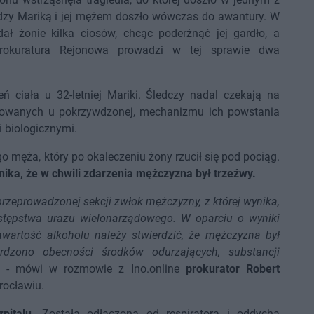
zy Mariką i jej mężem doszło wówczas do awantury. W
ał żonie kilka ciosów, chcąc poderżnąć jej gardło, a
 Prokuratura Rejonowa prowadzi w tej sprawie dwa
 ciała u 32-letniej Mariki. Śledczy nadal czekają na
dowanych u pokrzywdzonej, mechanizmu ich powstania
 biologicznymi.
o męża, który po okaleczeniu żony rzucił się pod pociąg.
wynika, że w chwili zdarzenia mężczyzna był trzeźwy.
przeprowadzonej sekcji zwłok mężczyzny, z której wynika,
stępstwa urazu wielonarządowego. W oparciu o wyniki
wartość alkoholu należy stwierdzić, że mężczyzna był
rdzono obecności środków odurzających, substancji
- mówi w rozmowie z Ino.online
prokurator Robert
rocławiu.
pitalu
. Została odłączona od respiratora i oddycha