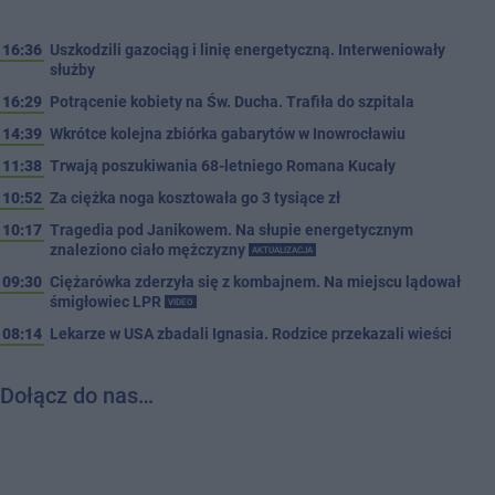
16:36
Uszkodzili gazociąg i linię energetyczną. Interweniowały
służby
16:29
Potrącenie kobiety na Św. Ducha. Trafiła do szpitala
14:39
Wkrótce kolejna zbiórka gabarytów w Inowrocławiu
11:38
Trwają poszukiwania 68-letniego Romana Kucały
10:52
Za ciężka noga kosztowała go 3 tysiące zł
10:17
Tragedia pod Janikowem. Na słupie energetycznym
znaleziono ciało mężczyzny
AKTUALIZACJA
09:30
Ciężarówka zderzyła się z kombajnem. Na miejscu lądował
śmigłowiec LPR
VIDEO
08:14
Lekarze w USA zbadali Ignasia. Rodzice przekazali wieści
Dołącz do nas…