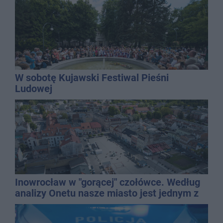
W sobotę Kujawski Festiwal Pieśni
Ludowej
Inowrocław w "gorącej" czołówce. Według
analizy Onetu nasze miasto jest jednym z
najbardziej narażonych na upały