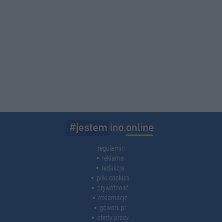
regulamin
reklama
redakcja
pliki cookies
prywatność
reklamacje
gowork.pl
oferty pracy