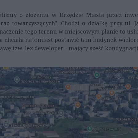
aliśmy o złożeniu w Urzędzie Miasta przez inwe
raz towarzyszących". Chodzi o działkę przy ul. J
znaczenie tego terenu w miejscowym planie to us
ma chciała natomiast postawić tam budynek wielo
awę tzw. lex deweloper - mający sześć kondygnacji 