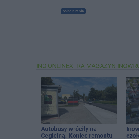
osiedle rąbin
INO.ONLINEXTRA
MAGAZYN INOWR
Autobusy wróciły na
Inow
Cegielną. Koniec remontu
czoł