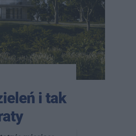
ieleń i tak
raty