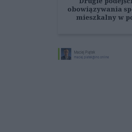
Drugie podejśc
obowiązywania sp
mieszkalny w po
Maciej Piątek
maciej.piatek@ino.online