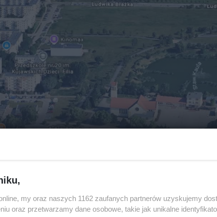
nie procedowanym i konsultowanym, firma DR 
ń. Blok ma liczyć ich 37, a pięter ma być czter
niku,
o.online, my oraz naszych 1162 zaufanych partnerów uzyskujemy dos
niu oraz przetwarzamy dane osobowe, takie jak unikalne identyfikat