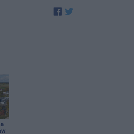
na
aw