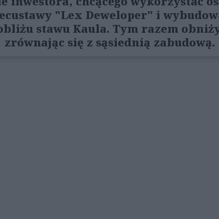
ie inwestora, chcącego wykorzystać os
ecustawy "Lex Deweloper" i wybudowa
bliżu stawu Kaula. Tym razem obniży
zrównając się z sąsiednią zabudową.