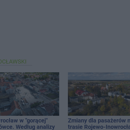
OCŁAWSKI
rocław w "gorącej"
Zmiany dla pasażerów 
ówce. Według analizy
trasie Rojewo-Inowrocł