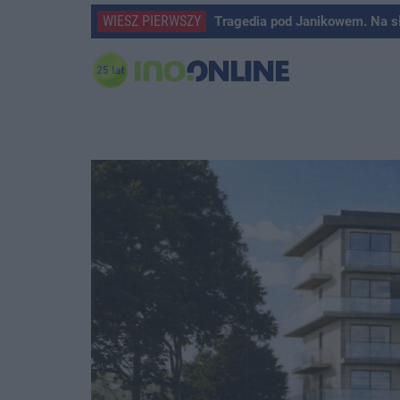
WIESZ PIERWSZY
Tragedia pod Janikowem. Na s