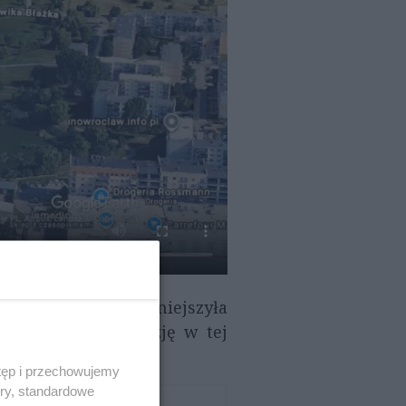
Nieruchomości zmniejszyła
y. Ostateczną decyzję w tej
tęp i przechowujemy
ory, standardowe