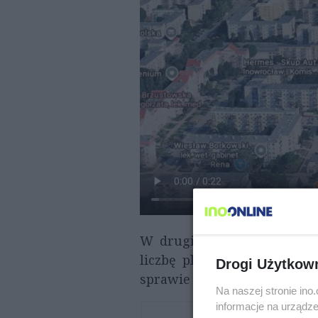
W drugim wniosku, aktual
liczbę planowanych mieszka
Drogi Użytkow
sprawie podejmą radni.
Na naszej stronie in
informacje na urządze