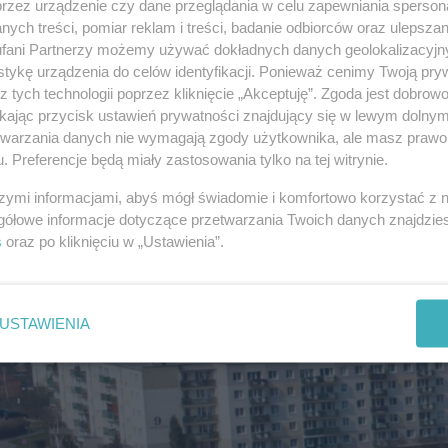
Czy jesteś za budową 4-piętrowego bloku w pobliżu Kauli?
przez urządzenie czy dane przeglądania w celu zapewniania sperson
ych treści, pomiar reklam i treści, badanie odbiorców oraz ulepszan
TAK
NIE
fani Partnerzy możemy używać dokładnych danych geolokalizacyjn
tykę urządzenia do celów identyfikacji. Ponieważ cenimy Twoją pry
z tych technologii poprzez kliknięcie „Akceptuję”. Zgoda jest dobro
ści Rąbina sprzeciwia się planowanej zabudowie,
ikając przycisk ustawień prywatności znajdujący się w lewym dolny
etwarzania danych nie wymagają zgody użytkownika, ale masz prawo 
owych. Obawiają się głównie zwiększonego ruc
. Preferencje będą miały zastosowania tylko na tej witrynie.
mów z parkowaniem aut, jak też zmniejszenia teren
sąsiadująca z kinem działka od lat stanowi wł
szymi informacjami, abyś mógł świadomie i komfortowo korzystać z
gółowe informacje dotyczące przetwarzania Twoich danych znajdzi
ez konieczności zgody samorządu, ale niżs
s
oraz po kliknięciu w „Ustawienia”.
sługi.
USTAWIENIA