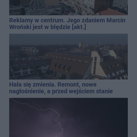
Reklamy w centrum. Jego zdaniem Marcin
Wroński jest w błędzie [akt.]
Hala się zmienia. Remont, nowe
nagłośnienie, a przed wejściem stanie
QEMETICA ARENA