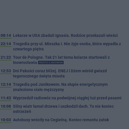
08:14
Lekarze w USA zbadali Ignasia. Rodzice przekazali wieści
22:14
Tragedia przy ul. Mieszka I. Nie żyje osoba, która wypadła z
czwartego piętra
21:22
Tour de Pologne. Tak 21 lat temu kolarze startowali z
Inowrocławia
PROSTO Z ARCHIWUM
12:53
Dni Pakości coraz bliżej. ENEJ i Dżem wśród gwiazd
tegorocznego święta miasta
12:14
Tragedia pod Janikowem. Na słupie energetycznym
znaleziono ciało mężczyzny
11:43
Wyprzedził radiowóz na podwójnej ciągłej tuż przed pasami
10:08
Silny wiatr łamał drzewa i uszkodził dach. To nie koniec
ostrzeżeń
10:03
Autobusy wróciły na Cegielną. Koniec remontu zatok