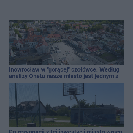
Inowrocław w "gorącej" czołówce. Według
analizy Onetu nasze miasto jest jednym z
najbardziej narażonych na upały
Po rezygnacji z tej inwestycji miasto wraca