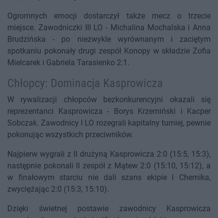
Ogromnych emocji dostarczył także mecz o trzecie
miejsce. Zawodniczki III LO - Michalina Mochalska i Anna
Brudzińska - po niezwykle wyrównanym i zaciętym
spotkaniu pokonały drugi zespół Konopy w składzie Zofia
Mielcarek i Gabriela Tarasienko 2:1.
Chłopcy: Dominacja Kasprowicza
W rywalizacji chłopców bezkonkurencyjni okazali się
reprezentanci Kasprowicza - Borys Krzemiński i Kacper
Sobczak. Zawodnicy I LO rozegrali kapitalny turniej, pewnie
pokonując wszystkich przeciwników.
Najpierw wygrali z II drużyną Kasprowicza 2:0 (15:5, 15:3),
następnie pokonali II zespół z Mątew 2:0 (15:10, 15:12), a
w finałowym starciu nie dali szans ekipie I Chemika,
zwyciężając 2:0 (15:3, 15:10).
Dzięki świetnej postawie zawodnicy Kasprowicza