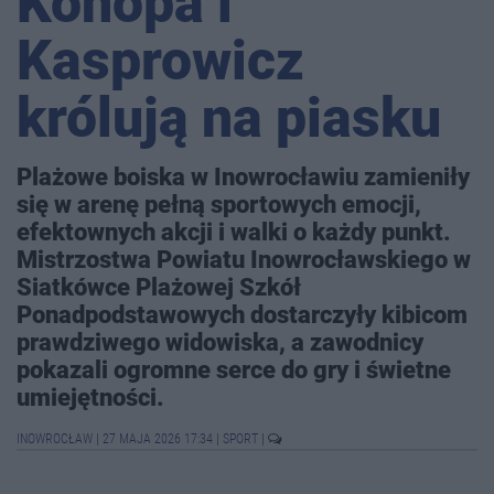
Konopa i
Kasprowicz
królują na piasku
Plażowe boiska w Inowrocławiu zamieniły
się w arenę pełną sportowych emocji,
efektownych akcji i walki o każdy punkt.
Mistrzostwa Powiatu Inowrocławskiego w
Siatkówce Plażowej Szkół
Ponadpodstawowych dostarczyły kibicom
prawdziwego widowiska, a zawodnicy
pokazali ogromne serce do gry i świetne
umiejętności.
INOWROCŁAW
|
27 MAJA 2026 17:34
|
SPORT
|