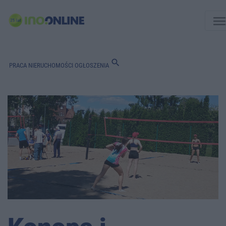
men
search
PRACA
NIERUCHOMOŚCI
OGŁOSZENIA