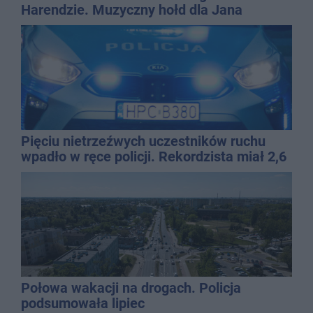
Harendzie. Muzyczny hołd dla Jana
Kasprowicza
Pięciu nietrzeźwych uczestników ruchu
wpadło w ręce policji. Rekordzista miał 2,6
promila
Połowa wakacji na drogach. Policja
podsumowała lipiec