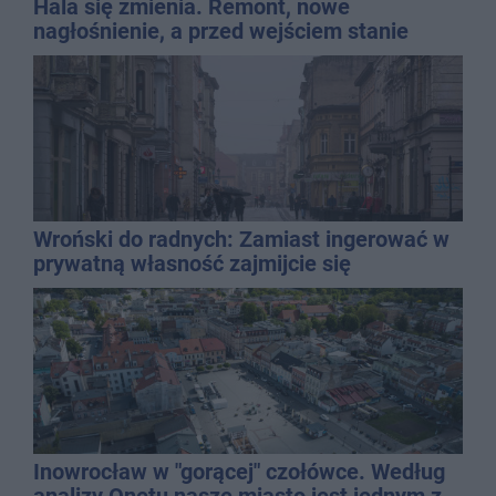
Hala się zmienia. Remont, nowe
nagłośnienie, a przed wejściem stanie
QEMETICA ARENA
Wroński do radnych: Zamiast ingerować w
prywatną własność zajmijcie się
gospodarką
Inowrocław w "gorącej" czołówce. Według