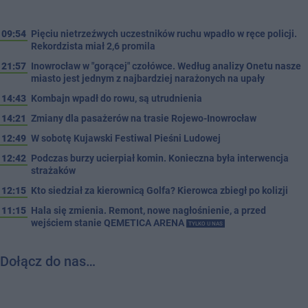
09:54
Pięciu nietrzeźwych uczestników ruchu wpadło w ręce policji.
Rekordzista miał 2,6 promila
21:57
Inowrocław w "gorącej" czołówce. Według analizy Onetu nasze
miasto jest jednym z najbardziej narażonych na upały
14:43
Kombajn wpadł do rowu, są utrudnienia
14:21
Zmiany dla pasażerów na trasie Rojewo-Inowrocław
12:49
W sobotę Kujawski Festiwal Pieśni Ludowej
12:42
Podczas burzy ucierpiał komin. Konieczna była interwencja
strażaków
12:15
Kto siedział za kierownicą Golfa? Kierowca zbiegł po kolizji
11:15
Hala się zmienia. Remont, nowe nagłośnienie, a przed
wejściem stanie QEMETICA ARENA
TYLKO U NAS
Dołącz do nas…