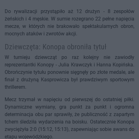
Do rywalizacji przystąpiło aż 12 drużyn - 8 zespołów
żeńskich i 4 męskie. W sumie rozegrano 22 pełne napięcia
mecze, w których nie brakowało spektakularnych obron,
mocnych ataków i zwrotów akcji.
Dziewczęta: Konopa obroniła tytuł
W turnieju dziewcząt po raz kolejny nie zawiodły
reprezentantki Konopy - Julia Krawczyk i Hanna Kopińska.
Obrończynie tytułu ponownie sięgnęły po złote medale, ale
finał z drużyną Kasprowicza był prawdziwym sportowym
thrillerem.
Mecz trzymał w napięciu od pierwszej do ostatniej piłki.
Dynamiczne wymiany, gra punkt za punkt i ogromna
determinacja obu par sprawiły, że publiczność z zapartym
tchem śledziła wydarzenia na boisku. Ostatecznie Konopa
zwyciężyła 2:0 (15:12, 15:13), zapewniając sobie awans do
etapu wojewódzkiego.