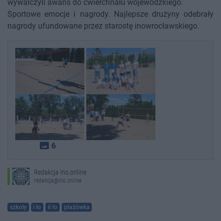
wywalczyli awans do ćwierćfinału wojewódzkiego.
Sportowe emocje i nagrody. Najlepsze drużyny odebrały
nagrody ufundowane przez starostę inowrocławskiego.
photo_size_select_actual
6
Redakcja Ino.online
redakcja@ino.online
szkoły
i lo
ii lo
plażówka