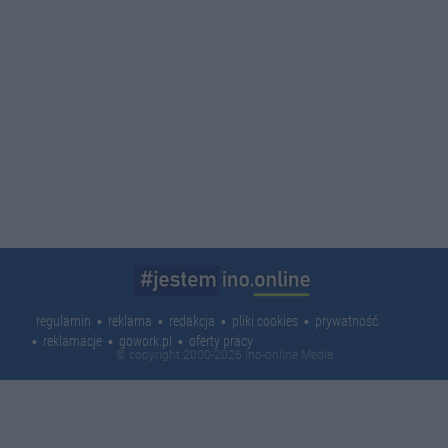
regulamin
reklama
redakcja
pliki cookies
prywatność
reklamacje
gowork.pl
oferty pracy
© copyright 2000-2026 Ino-online Media