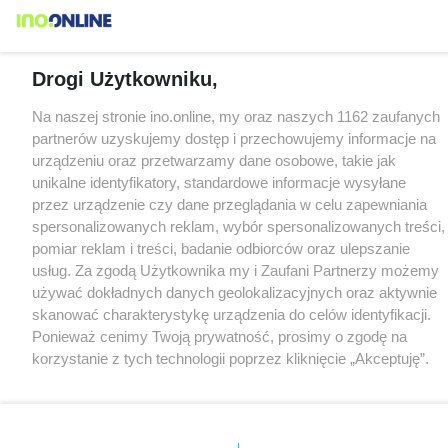
Drogi Użytkowniku,
Na naszej stronie ino.online, my oraz naszych 1162 zaufanych
partnerów uzyskujemy dostęp i przechowujemy informacje na
urządzeniu oraz przetwarzamy dane osobowe, takie jak
unikalne identyfikatory, standardowe informacje wysyłane
przez urządzenie czy dane przeglądania w celu zapewniania
spersonalizowanych reklam, wybór spersonalizowanych treści,
pomiar reklam i treści, badanie odbiorców oraz ulepszanie
usług. Za zgodą Użytkownika my i Zaufani Partnerzy możemy
używać dokładnych danych geolokalizacyjnych oraz aktywnie
skanować charakterystykę urządzenia do celów identyfikacji.
Ponieważ cenimy Twoją prywatność, prosimy o zgodę na
korzystanie z tych technologii poprzez kliknięcie „Akceptuję”.
Zgoda jest dobrowolna i zawsze możesz ją zmienić/wycofać
klikając przycisk ustawień prywatności znajdujący się w lewym
dolnym rogu strony
. Niektóre rodzaje przetwarzania danych
nie wymagają zgody użytkownika, ale masz prawo sprzeciwić