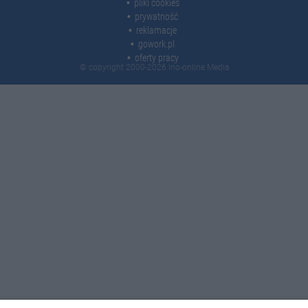
pliki cookies
prywatność
reklamacje
gowork.pl
oferty pracy
© copyright 2000-2026 Ino-online Media