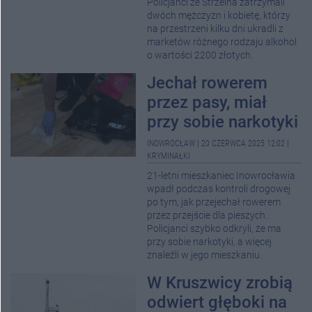
Policjanci ze Strzelna zatrzymali
dwóch mężczyzn i kobietę, którzy
na przestrzeni kilku dni ukradli z
marketów różnego rodzaju alkohol
o wartości 2200 złotych.
Jechał rowerem
przez pasy, miał
przy sobie narkotyki
INOWROCŁAW
|
20 CZERWCA 2025 12:02
|
KRYMINAŁKI
21-letni mieszkaniec Inowrocławia
wpadł podczas kontroli drogowej
po tym, jak przejechał rowerem
przez przejście dla pieszych.
Policjanci szybko odkryli, że ma
przy sobie narkotyki, a więcej
znaleźli w jego mieszkaniu.
W Kruszwicy zrobią
odwiert głęboki na