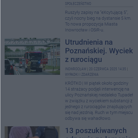
SPOŁECZEŃSTWO
Ruszyły zapisy na “eXcytującą 5”,
czyli nocny bieg na dystansie 5 km.
To nowa propozycja Miasta
Inowrocław i OSiR-u.
Utrudnienia na
Poznańskiej. Wyciek
z rurociągu
INOWROCŁAW
|
20 CZERWCA 2025 14:35
|
WYPADKI I ZDARZENIA
KRÓTKO | W piątek około godziny
14 strażacy podjęli interwencję na
ulicy Poznańskiej niedaleko Tupadeł
w związku z wyciekiem substancji z
jednego z rurociągów znajdujących
się nad jezdnią. Ruch w tym miejscu
odbywa się wahadłowo.
13 poszukiwanych