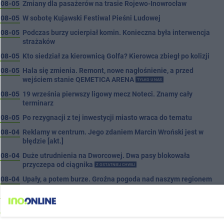
08-05
Zmiany dla pasażerów na trasie Rojewo-Inowrocław
08-05
W sobotę Kujawski Festiwal Pieśni Ludowej
08-05
Podczas burzy ucierpiał komin. Konieczna była interwencja
strażaków
08-05
Kto siedział za kierownicą Golfa? Kierowca zbiegł po kolizji
08-05
Hala się zmienia. Remont, nowe nagłośnienie, a przed
wejściem stanie QEMETICA ARENA
TYLKO U NAS
08-05
19 września pierwszy ligowy mecz Noteci. Znamy cały
terminarz
08-05
Po rezygnacji z tej inwestycji miasto wraca do tematu
08-04
Reklamy w centrum. Jego zdaniem Marcin Wroński jest w
błędzie [akt.]
08-04
Duże utrudnienia na Dworcowej. Dwa pasy blokowała
przyczepa od ciągnika
Z OSTATNIEJ CHWILI
08-04
Upały, a potem burze. Groźna pogoda nad naszym regionem
08-04
Ruszyła modernizacja remizy OSP w Pakości
08-04
Kolizja na Rąbinie. Policja szuka kierowcy Golfa
08-04
91-latek chciał pomnożyć oszczędności. Stracił ponad 10 tys.