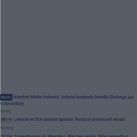
Komfort blisko Solanek. Ostatni budynek Osiedla Zielnego już
Spons.
w sprzedaży
Dzisiaj
08:14
Lekarze w USA zbadali Ignasia. Rodzice przekazali wieści
Wczoraj
22:14
Tragedia przy ul. Mieszka I. Nie żyje osoba, która wypadła z