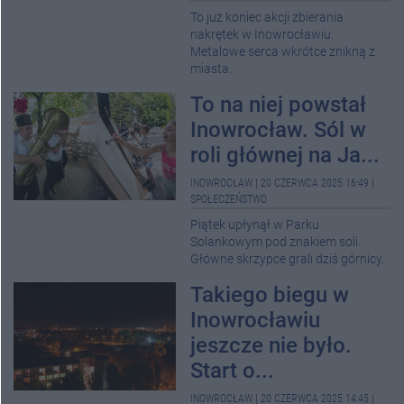
To już koniec akcji zbierania
nakrętek w Inowrocławiu.
Metalowe serca wkrótce znikną z
miasta.
To na niej powstał
Inowrocław. Sól w
roli głównej na Ja...
INOWROCŁAW
|
20 CZERWCA 2025 16:49
|
SPOŁECZEŃSTWO
Piątek upłynął w Parku
Solankowym pod znakiem soli.
Główne skrzypce grali dziś górnicy.
Takiego biegu w
Inowrocławiu
jeszcze nie było.
Start o...
INOWROCŁAW
|
20 CZERWCA 2025 14:45
|