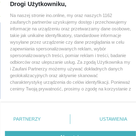
Drogi Użytkowniku,
zł
08-04
Polifonika z Inowrocławia zagrała na Harendzie. Muzyczny
Na naszej stronie ino.online, my oraz naszych 1162
hołd dla Jana Kasprowicza
zaufanych partnerów uzyskujemy dostęp i przechowujemy
08-04
Jest wykonawca remontu dachu sali gimastycznej
informacje na urządzeniu oraz przetwarzamy dane osobowe,
takie jak unikalne identyfikatory, standardowe informacje
08-04
Dlaczego sauny, a nie boiska dla dzieci? Ratusz odpowiada
wysyłane przez urządzenie czy dane przeglądania w celu
regulamin
08-04
Połowa wakacji na drogach. Policja podsumowała lipiec
zapewniania spersonalizowanych reklam, wybór
reklama
08-04
Wroński do radnych: Zamiast ingerować w prywatną własność
spersonalizowanych treści, pomiar reklam i treści, badanie
redakcja
zajmijcie się gospodarką
odbiorców oraz ulepszanie usług. Za zgodą Użytkownika my
pliki cookies
08-04
i Zaufani Partnerzy możemy używać dokładnych danych
Darrell Harris: Możemy nawiązać walkę z każdym w tej lidze
prywatność
geolokalizacyjnych oraz aktywnie skanować
reklamacje
08-03
Zarzut dla kierowcy Mercedesa po tragedii na Rąbinie
TYLKO U
gowork.pl
charakterystykę urządzenia do celów identyfikacji. Ponieważ
NAS
oferty pracy
cenimy Twoją prywatność, prosimy o zgodę na korzystanie z
08-03
Sen o potędze. Nowy utwór rapera z Inowrocławia przeciwko
© copyright 2000-2026 Ino-online Media
tych technologii poprzez kliknięcie „Akceptuję”. Zgoda jest
uzależnieniom
dobrowolna i zawsze możesz ją zmienić/wycofać klikając
08-03
Widziałeś ten wypadek? Policja szuka świadków
przycisk ustawień prywatności znajdujący się w lewym
08-03
Masowe kontrole na drogach. Cztery osoby prowadziły po
dolnym rogu strony
. Niektóre rodzaje przetwarzania
PARTNERZY
USTAWIENIA
alkoholu
danych nie wymagają zgody użytkownika, ale masz prawo
sprzeciwić się takiemu przetwarzaniu. Preferencje będą
08-03
147 km/h zamiast 90. 29-latek stracił prawo jazdy na trzy
miesiące
miały zastosowania tylko na tej witrynie.