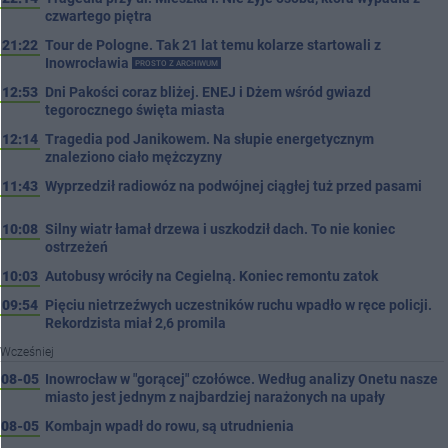
czwartego piętra
21:22
Tour de Pologne. Tak 21 lat temu kolarze startowali z
Inowrocławia
PROSTO Z ARCHIWUM
12:53
Dni Pakości coraz bliżej. ENEJ i Dżem wśród gwiazd
tegorocznego święta miasta
12:14
Tragedia pod Janikowem. Na słupie energetycznym
znaleziono ciało mężczyzny
11:43
Wyprzedził radiowóz na podwójnej ciągłej tuż przed pasami
10:08
Silny wiatr łamał drzewa i uszkodził dach. To nie koniec
ostrzeżeń
10:03
Autobusy wróciły na Cegielną. Koniec remontu zatok
09:54
Pięciu nietrzeźwych uczestników ruchu wpadło w ręce policji.
Rekordzista miał 2,6 promila
Wcześniej
08-05
Inowrocław w "gorącej" czołówce. Według analizy Onetu nasze
miasto jest jednym z najbardziej narażonych na upały
08-05
Kombajn wpadł do rowu, są utrudnienia