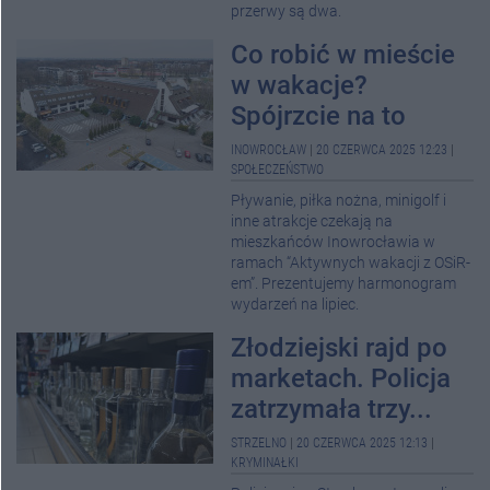
przerwy są dwa.
Co robić w mieście
w wakacje?
Spójrzcie na to
INOWROCŁAW
|
20 CZERWCA 2025 12:23
|
SPOŁECZEŃSTWO
Pływanie, piłka nożna, minigolf i
inne atrakcje czekają na
mieszkańców Inowrocławia w
ramach “Aktywnych wakacji z OSiR-
em”. Prezentujemy harmonogram
wydarzeń na lipiec.
Złodziejski rajd po
marketach. Policja
zatrzymała trzy...
STRZELNO
|
20 CZERWCA 2025 12:13
|
KRYMINAŁKI