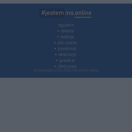
regulamin
reklama
redakcja
pliki cookies
prywatność
reklamacje
gowork.pl
oferty pracy
© copyright 2000-2026 Ino-online Media