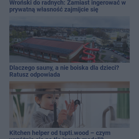
Wroński do radnych: Zamiast ingerować w
prywatną własność zajmijcie się
gospodarką
Dlaczego sauny, a nie boiska dla dzieci?
Ratusz odpowiada
Kitchen helper od tupti.wood – czym