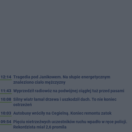
12:14
Tragedia pod Janikowem. Na słupie energetycznym
znaleziono ciało mężczyzny
11:43
Wyprzedził radiowóz na podwójnej ciągłej tuż przed pasami
10:08
Silny wiatr łamał drzewa i uszkodził dach. To nie koniec
ostrzeżeń
10:03
Autobusy wróciły na Cegielną. Koniec remontu zatok
09:54
Pięciu nietrzeźwych uczestników ruchu wpadło w ręce policji.
Rekordzista miał 2,6 promila