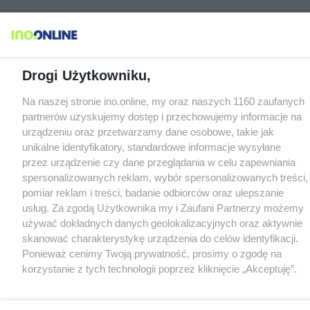
Drogi Użytkowniku,
Na naszej stronie ino.online, my oraz naszych 1160 zaufanych
partnerów uzyskujemy dostęp i przechowujemy informacje na
urządzeniu oraz przetwarzamy dane osobowe, takie jak
unikalne identyfikatory, standardowe informacje wysyłane
przez urządzenie czy dane przeglądania w celu zapewniania
spersonalizowanych reklam, wybór spersonalizowanych treści,
pomiar reklam i treści, badanie odbiorców oraz ulepszanie
usług. Za zgodą Użytkownika my i Zaufani Partnerzy możemy
używać dokładnych danych geolokalizacyjnych oraz aktywnie
skanować charakterystykę urządzenia do celów identyfikacji.
Ponieważ cenimy Twoją prywatność, prosimy o zgodę na
korzystanie z tych technologii poprzez kliknięcie „Akceptuję”.
Zgoda jest dobrowolna i zawsze możesz ją zmienić/wycofać
klikając przycisk ustawień prywatności znajdujący się w lewym